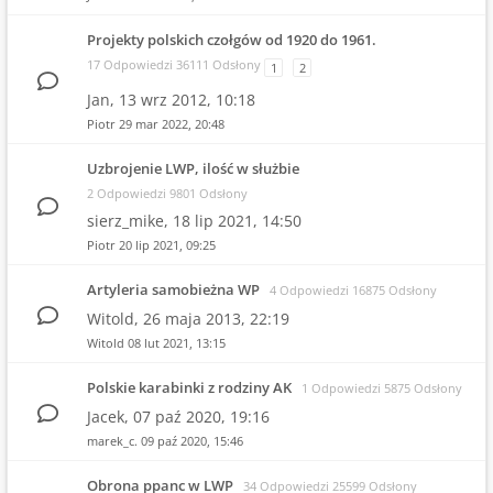
Projekty polskich czołgów od 1920 do 1961.
17 Odpowiedzi 36111 Odsłony
1
2
Jan,
13 wrz 2012, 10:18
Piotr
29 mar 2022, 20:48
Uzbrojenie LWP, ilość w służbie
2 Odpowiedzi 9801 Odsłony
sierz_mike,
18 lip 2021, 14:50
Piotr
20 lip 2021, 09:25
Artyleria samobieżna WP
4 Odpowiedzi 16875 Odsłony
Witold,
26 maja 2013, 22:19
Witold
08 lut 2021, 13:15
Polskie karabinki z rodziny AK
1 Odpowiedzi 5875 Odsłony
Jacek,
07 paź 2020, 19:16
marek_c.
09 paź 2020, 15:46
Obrona ppanc w LWP
34 Odpowiedzi 25599 Odsłony