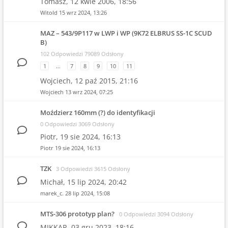
Tomasz,
12 kwie 2006, 18:56
Witold
15 wrz 2024, 13:26
MAZ – 543/9P117 w LWP i WP (9K72 ELBRUS SS-1C SCUD
B)
102 Odpowiedzi 79089 Odsłony
1
…
7
8
9
10
11
Wojciech,
12 paź 2015, 21:16
Wojciech
13 wrz 2024, 07:25
Moździerz 160mm (?) do identyfikacji
0 Odpowiedzi 3069 Odsłony
Piotr,
19 sie 2024, 16:13
Piotr
19 sie 2024, 16:13
TZK
3 Odpowiedzi 3615 Odsłony
Michał,
15 lip 2024, 20:42
marek_c.
28 lip 2024, 15:08
MTS-306 prototyp plan?
0 Odpowiedzi 3094 Odsłony
MIKKAR,
03 gru 2023, 18:16