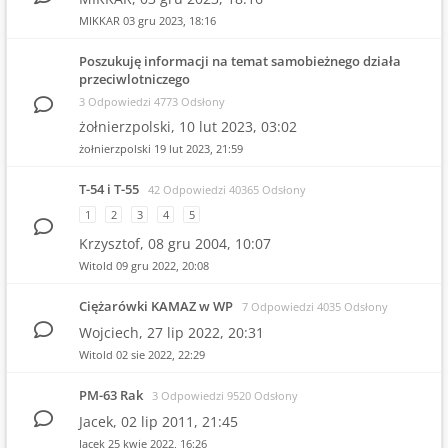
MIKKAR
03 gru 2023, 18:16
Poszukuję informacji na temat samobieżnego działa
przeciwlotniczego
3 Odpowiedzi 4773 Odsłony
żołnierzpolski,
10 lut 2023, 03:02
żołnierzpolski
19 lut 2023, 21:59
T-54 i T-55
42 Odpowiedzi 40365 Odsłony
1
2
3
4
5
Krzysztof,
08 gru 2004, 10:07
Witold
09 gru 2022, 20:08
Ciężarówki KAMAZ w WP
7 Odpowiedzi 4035 Odsłony
Wojciech,
27 lip 2022, 20:31
Witold
02 sie 2022, 22:29
PM-63 Rak
3 Odpowiedzi 9520 Odsłony
Jacek,
02 lip 2011, 21:45
Jacek
25 kwie 2022, 16:26