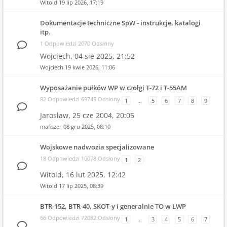
Witold
19 lip 2026, 17:19
Dokumentacje techniczne SpW - instrukcje, katalogi
itp.
1 Odpowiedzi 2070 Odsłony
Wojciech,
04 sie 2025, 21:52
Wojciech
19 kwie 2026, 11:06
Wyposażanie pułków WP w czołgi T-72 i T-55AM
82 Odpowiedzi 69745 Odsłony
1
…
5
6
7
8
9
Jarosław,
25 cze 2004, 20:05
mafiszer
08 gru 2025, 08:10
Wojskowe nadwozia specjalizowane
18 Odpowiedzi 10078 Odsłony
1
2
Witold,
16 lut 2025, 12:42
Witold
17 lip 2025, 08:39
BTR-152, BTR-40, SKOT-y i generalnie TO w LWP
66 Odpowiedzi 72082 Odsłony
1
…
3
4
5
6
7