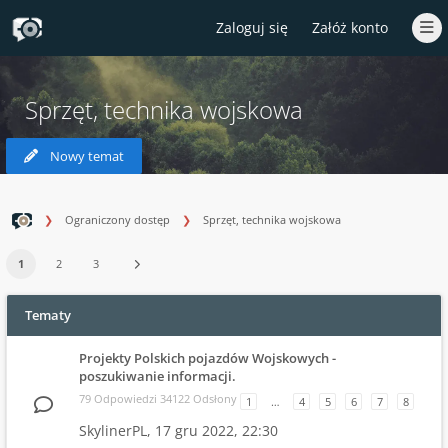
Zaloguj się
Załóż konto
Sprzęt, technika wojskowa
Nowy temat
Ograniczony dostęp
Sprzęt, technika wojskowa
1
2
3
Tematy
Projekty Polskich pojazdów Wojskowych -
poszukiwanie informacji.
79 Odpowiedzi 34122 Odsłony
1
…
4
5
6
7
8
SkylinerPL,
17 gru 2022, 22:30