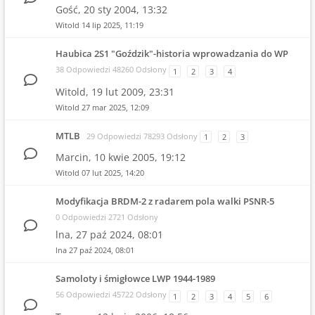
Gość,
20 sty 2004, 13:32
Witold
14 lip 2025, 11:19
Haubica 2S1 "Goździk"-historia wprowadzania do WP
38 Odpowiedzi 48260 Odsłony
1
2
3
4
Witold,
19 lut 2009, 23:31
Witold
27 mar 2025, 12:09
MTLB
29 Odpowiedzi 78293 Odsłony
1
2
3
Marcin,
10 kwie 2005, 19:12
Witold
07 lut 2025, 14:20
Modyfikacja BRDM-2 z radarem pola walki PSNR-5
0 Odpowiedzi 2721 Odsłony
lna,
27 paź 2024, 08:01
lna
27 paź 2024, 08:01
Samoloty i śmigłowce LWP 1944-1989
56 Odpowiedzi 45722 Odsłony
1
2
3
4
5
6