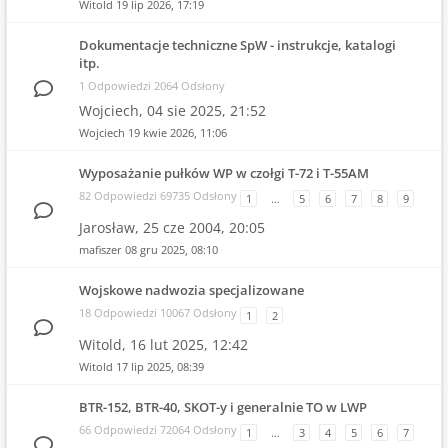
Witold
19 lip 2026, 17:19
Dokumentacje techniczne SpW - instrukcje, katalogi
itp.
1 Odpowiedzi 2064 Odsłony
Wojciech,
04 sie 2025, 21:52
Wojciech
19 kwie 2026, 11:06
Wyposażanie pułków WP w czołgi T-72 i T-55AM
82 Odpowiedzi 69735 Odsłony
1
…
5
6
7
8
9
Jarosław,
25 cze 2004, 20:05
mafiszer
08 gru 2025, 08:10
Wojskowe nadwozia specjalizowane
18 Odpowiedzi 10067 Odsłony
1
2
Witold,
16 lut 2025, 12:42
Witold
17 lip 2025, 08:39
BTR-152, BTR-40, SKOT-y i generalnie TO w LWP
66 Odpowiedzi 72064 Odsłony
1
…
3
4
5
6
7