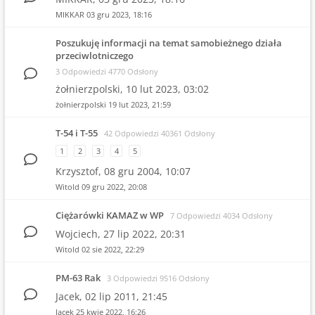
MIKKAR
03 gru 2023, 18:16
Poszukuję informacji na temat samobieżnego działa
przeciwlotniczego
3 Odpowiedzi 4770 Odsłony
żołnierzpolski,
10 lut 2023, 03:02
żołnierzpolski
19 lut 2023, 21:59
T-54 i T-55
42 Odpowiedzi 40361 Odsłony
1
2
3
4
5
Krzysztof,
08 gru 2004, 10:07
Witold
09 gru 2022, 20:08
Ciężarówki KAMAZ w WP
7 Odpowiedzi 4034 Odsłony
Wojciech,
27 lip 2022, 20:31
Witold
02 sie 2022, 22:29
PM-63 Rak
3 Odpowiedzi 9516 Odsłony
Jacek,
02 lip 2011, 21:45
Jacek
25 kwie 2022, 16:26