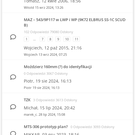
Tomasz,
12 kwie 2006, 18:56
Witold
15 wrz 2024, 13:26
MAZ – 543/9P117 w LWP i WP (9K72 ELBRUS SS-1C SCUD
B)
102 Odpowiedzi 79080 Odsłony
1
…
7
8
9
10
11
Wojciech,
12 paź 2015, 21:16
Wojciech
13 wrz 2024, 07:25
Moździerz 160mm (?) do identyfikacji
0 Odpowiedzi 3067 Odsłony
Piotr,
19 sie 2024, 16:13
Piotr
19 sie 2024, 16:13
TZK
3 Odpowiedzi 3613 Odsłony
Michał,
15 lip 2024, 20:42
marek_c.
28 lip 2024, 15:08
MTS-306 prototyp plan?
0 Odpowiedzi 3093 Odsłony
MIKKAR,
03 gru 2023, 18:16