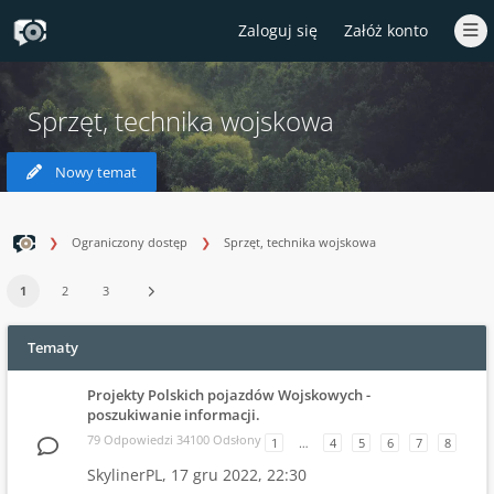
Zaloguj się
Załóż konto
Sprzęt, technika wojskowa
Nowy temat
Ograniczony dostęp
Sprzęt, technika wojskowa
1
2
3
Tematy
Projekty Polskich pojazdów Wojskowych -
poszukiwanie informacji.
79 Odpowiedzi 34100 Odsłony
1
…
4
5
6
7
8
SkylinerPL,
17 gru 2022, 22:30