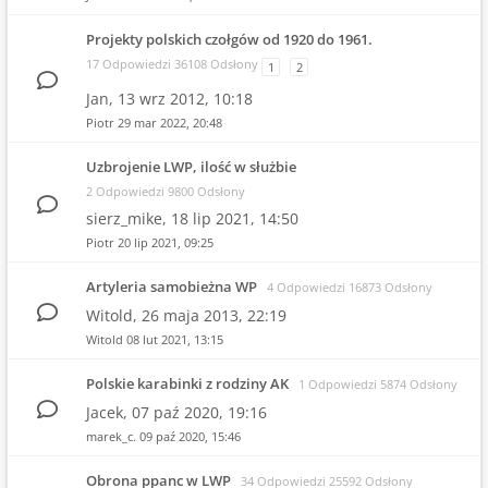
Projekty polskich czołgów od 1920 do 1961.
17 Odpowiedzi 36108 Odsłony
1
2
Jan,
13 wrz 2012, 10:18
Piotr
29 mar 2022, 20:48
Uzbrojenie LWP, ilość w służbie
2 Odpowiedzi 9800 Odsłony
sierz_mike,
18 lip 2021, 14:50
Piotr
20 lip 2021, 09:25
Artyleria samobieżna WP
4 Odpowiedzi 16873 Odsłony
Witold,
26 maja 2013, 22:19
Witold
08 lut 2021, 13:15
Polskie karabinki z rodziny AK
1 Odpowiedzi 5874 Odsłony
Jacek,
07 paź 2020, 19:16
marek_c.
09 paź 2020, 15:46
Obrona ppanc w LWP
34 Odpowiedzi 25592 Odsłony