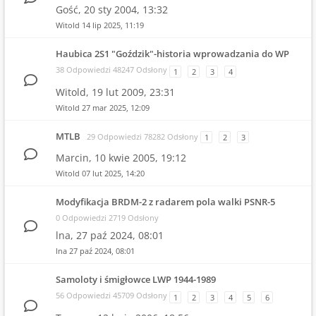
Gość,
20 sty 2004, 13:32
Witold
14 lip 2025, 11:19
Haubica 2S1 "Goździk"-historia wprowadzania do WP
38 Odpowiedzi 48247 Odsłony
1
2
3
4
Witold,
19 lut 2009, 23:31
Witold
27 mar 2025, 12:09
MTLB
29 Odpowiedzi 78282 Odsłony
1
2
3
Marcin,
10 kwie 2005, 19:12
Witold
07 lut 2025, 14:20
Modyfikacja BRDM-2 z radarem pola walki PSNR-5
0 Odpowiedzi 2719 Odsłony
lna,
27 paź 2024, 08:01
lna
27 paź 2024, 08:01
Samoloty i śmigłowce LWP 1944-1989
56 Odpowiedzi 45709 Odsłony
1
2
3
4
5
6