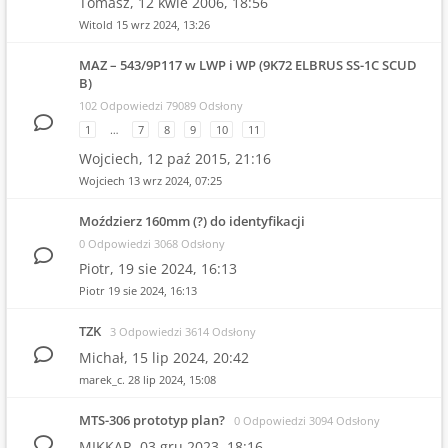
Tomasz,
12 kwie 2006, 18:56
Witold
15 wrz 2024, 13:26
MAZ – 543/9P117 w LWP i WP (9K72 ELBRUS SS-1C SCUD
B)
102 Odpowiedzi 79089 Odsłony
1
…
7
8
9
10
11
Wojciech,
12 paź 2015, 21:16
Wojciech
13 wrz 2024, 07:25
Moździerz 160mm (?) do identyfikacji
0 Odpowiedzi 3068 Odsłony
Piotr,
19 sie 2024, 16:13
Piotr
19 sie 2024, 16:13
TZK
3 Odpowiedzi 3614 Odsłony
Michał,
15 lip 2024, 20:42
marek_c.
28 lip 2024, 15:08
MTS-306 prototyp plan?
0 Odpowiedzi 3094 Odsłony
MIKKAR,
03 gru 2023, 18:16