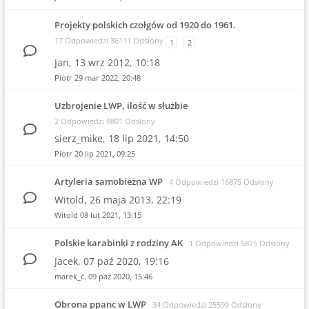
Projekty polskich czołgów od 1920 do 1961.
17 Odpowiedzi 36111 Odsłony
1
2
Jan,
13 wrz 2012, 10:18
Piotr
29 mar 2022, 20:48
Uzbrojenie LWP, ilość w służbie
2 Odpowiedzi 9801 Odsłony
sierz_mike,
18 lip 2021, 14:50
Piotr
20 lip 2021, 09:25
Artyleria samobieżna WP
4 Odpowiedzi 16875 Odsłony
Witold,
26 maja 2013, 22:19
Witold
08 lut 2021, 13:15
Polskie karabinki z rodziny AK
1 Odpowiedzi 5875 Odsłony
Jacek,
07 paź 2020, 19:16
marek_c.
09 paź 2020, 15:46
Obrona ppanc w LWP
34 Odpowiedzi 25599 Odsłony