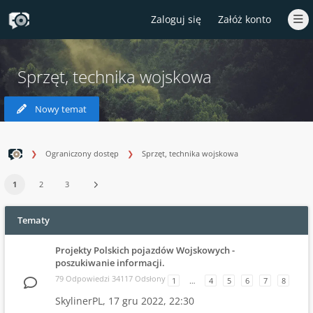
Zaloguj się
Załóż konto
Sprzęt, technika wojskowa
Nowy temat
Ograniczony dostęp
Sprzęt, technika wojskowa
1
2
3
Tematy
Projekty Polskich pojazdów Wojskowych -
poszukiwanie informacji.
79 Odpowiedzi 34117 Odsłony
1
…
4
5
6
7
8
SkylinerPL,
17 gru 2022, 22:30