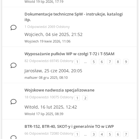
Witold
19 lip 2026, 17:19
Dokumentacje techniczne SpW - instrukcje, katalogi
itp.
1 Odpowiedzi 2069 Odsłony
Wojciech,
04 sie 2025, 21:52
Wojciech
19 kwie 2026, 11:06
Wyposażanie pułków WP w czołgi T-72 i T-55AM
82 Odpowiedzi 69745 Odsłony
1
…
5
6
7
8
9
Jarosław,
25 cze 2004, 20:05
mafiszer
08 gru 2025, 08:10
Wojskowe nadwozia specjalizowane
18 Odpowiedzi 10075 Odsłony
1
2
Witold,
16 lut 2025, 12:42
Witold
17 lip 2025, 08:39
BTR-152, BTR-40, SKOT-y i generalnie TO w LWP
66 Odpowiedzi 72080 Odsłony
1
…
3
4
5
6
7