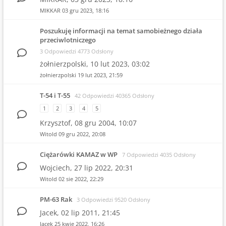
MIKKAR
03 gru 2023, 18:16
Poszukuję informacji na temat samobieżnego działa
przeciwlotniczego
3 Odpowiedzi 4773 Odsłony
żołnierzpolski,
10 lut 2023, 03:02
żołnierzpolski
19 lut 2023, 21:59
T-54 i T-55
42 Odpowiedzi 40365 Odsłony
1
2
3
4
5
Krzysztof,
08 gru 2004, 10:07
Witold
09 gru 2022, 20:08
Ciężarówki KAMAZ w WP
7 Odpowiedzi 4035 Odsłony
Wojciech,
27 lip 2022, 20:31
Witold
02 sie 2022, 22:29
PM-63 Rak
3 Odpowiedzi 9520 Odsłony
Jacek,
02 lip 2011, 21:45
Jacek
25 kwie 2022, 16:26