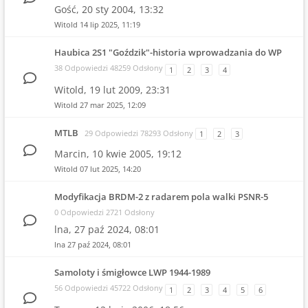
Gość,
20 sty 2004, 13:32
Witold
14 lip 2025, 11:19
Haubica 2S1 "Goździk"-historia wprowadzania do WP
38 Odpowiedzi 48259 Odsłony
1
2
3
4
Witold,
19 lut 2009, 23:31
Witold
27 mar 2025, 12:09
MTLB
29 Odpowiedzi 78293 Odsłony
1
2
3
Marcin,
10 kwie 2005, 19:12
Witold
07 lut 2025, 14:20
Modyfikacja BRDM-2 z radarem pola walki PSNR-5
0 Odpowiedzi 2721 Odsłony
lna,
27 paź 2024, 08:01
lna
27 paź 2024, 08:01
Samoloty i śmigłowce LWP 1944-1989
56 Odpowiedzi 45722 Odsłony
1
2
3
4
5
6