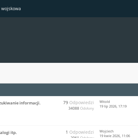
a wojskowa
Witold
79
Odpowiedzi
zukiwanie informacji.
19 lip 2026, 17:19
34088
Odsłony
Wojciech
1
Odpowiedzi
logi itp.
19 kwie 2026, 11:06
2061
Odsłony