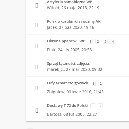
Artyleria samobieżna WP
Witold,
26 maja 2013, 22:19
Polskie karabinki z rodziny AK
Jacek,
07 paź 2020, 19:16
Obrona ppanc w LWP
1
2
3
4
Piotr,
24 sty 2005, 20:53
Sprzęt łączności, zdjęcia.
marek_c.,
27 mar 2020, 09:32
Lufy armat czołgowych
1
2
Zbigniew,
09 kwie 2016, 21:45
Dostawy T-72 do Polski
1
2
Bartosz,
08 lut 2005, 22:27