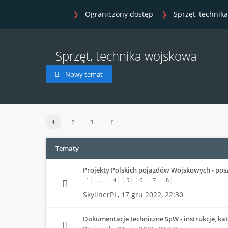
Ograniczony dostęp
Sprzęt, technik
Sprzęt, technika wojskowa
Nowy temat
1
2
3
Tematy
Projekty Polskich pojazdów Wojskowych - pos
1
…
4
5
6
7
8
SkylinerPL,
17 gru 2022, 22:30
Dokumentacje techniczne SpW - instrukcje, kata