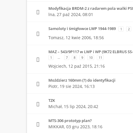
Modyfikacja BRDM-2 z radarem pola walki PS
lna,
27 paź 2024, 08:01
Samoloty i śmigłowce LWP 1944-1989
1
2
Tomasz,
12 kwie 2006, 18:56
MAZ – 543/9P117 w LWP i WP (9K72 ELBRUS SS
1
…
7
8
9
10
11
Wojciech,
12 paź 2015, 21:16
Moździerz 160mm (?) do identyfikacji
Piotr,
19 sie 2024, 16:13
TZK
Michał,
15 lip 2024, 20:42
MTS-306 prototyp plan?
MIKKAR,
03 gru 2023, 18:16