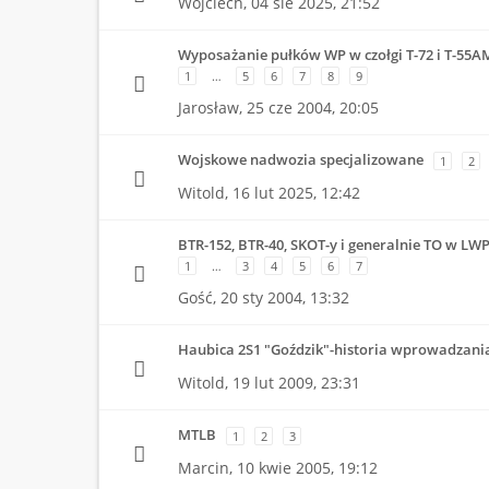
Wojciech,
04 sie 2025, 21:52
Wyposażanie pułków WP w czołgi T-72 i T-55A
1
…
5
6
7
8
9
Jarosław,
25 cze 2004, 20:05
Wojskowe nadwozia specjalizowane
1
2
Witold,
16 lut 2025, 12:42
BTR-152, BTR-40, SKOT-y i generalnie TO w LW
1
…
3
4
5
6
7
Gość,
20 sty 2004, 13:32
Haubica 2S1 "Goździk"-historia wprowadzani
Witold,
19 lut 2009, 23:31
MTLB
1
2
3
Marcin,
10 kwie 2005, 19:12