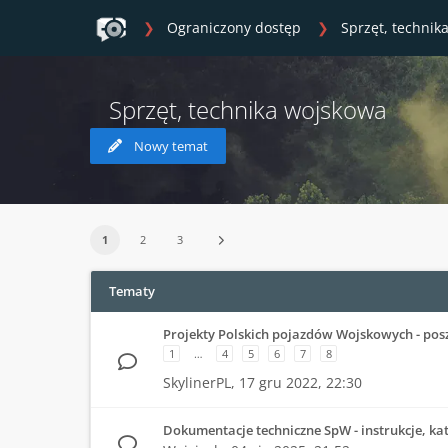
Ograniczony dostęp
Sprzęt, technik
Sprzęt, technika wojskowa
Nowy temat
1
2
3
Tematy
Projekty Polskich pojazdów Wojskowych - pos
1
…
4
5
6
7
8
SkylinerPL,
17 gru 2022, 22:30
Dokumentacje techniczne SpW - instrukcje, kat