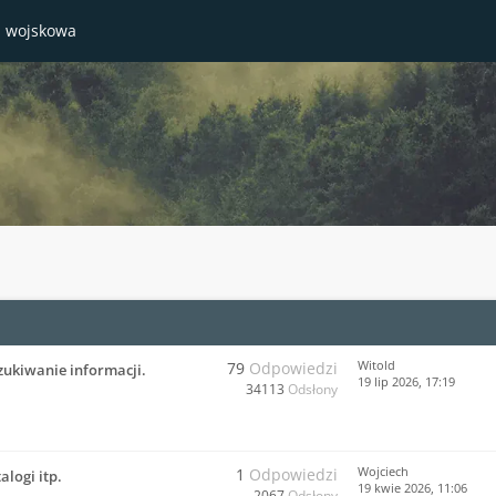
a wojskowa
Witold
79
Odpowiedzi
zukiwanie informacji.
19 lip 2026, 17:19
34113
Odsłony
Wojciech
1
Odpowiedzi
alogi itp.
19 kwie 2026, 11:06
2067
Odsłony