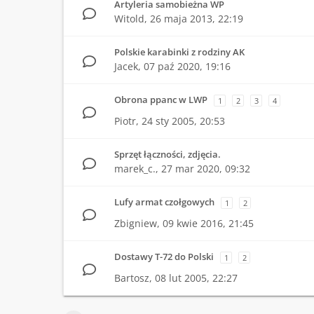
Artyleria samobieżna WP
Witold,
26 maja 2013, 22:19
Polskie karabinki z rodziny AK
Jacek,
07 paź 2020, 19:16
Obrona ppanc w LWP
1
2
3
4
Piotr,
24 sty 2005, 20:53
Sprzęt łączności, zdjęcia.
marek_c.,
27 mar 2020, 09:32
Lufy armat czołgowych
1
2
Zbigniew,
09 kwie 2016, 21:45
Dostawy T-72 do Polski
1
2
Bartosz,
08 lut 2005, 22:27