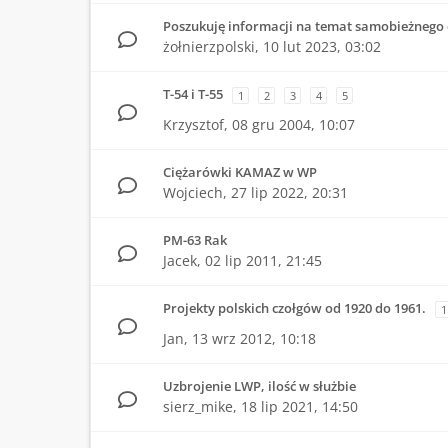
Poszukuję informacji na temat samobieżnego 
żołnierzpolski,
10 lut 2023, 03:02
T-54 i T-55
1
2
3
4
5
Krzysztof,
08 gru 2004, 10:07
Ciężarówki KAMAZ w WP
Wojciech,
27 lip 2022, 20:31
PM-63 Rak
Jacek,
02 lip 2011, 21:45
Projekty polskich czołgów od 1920 do 1961.
1
Jan,
13 wrz 2012, 10:18
Uzbrojenie LWP, ilość w służbie
sierz_mike,
18 lip 2021, 14:50