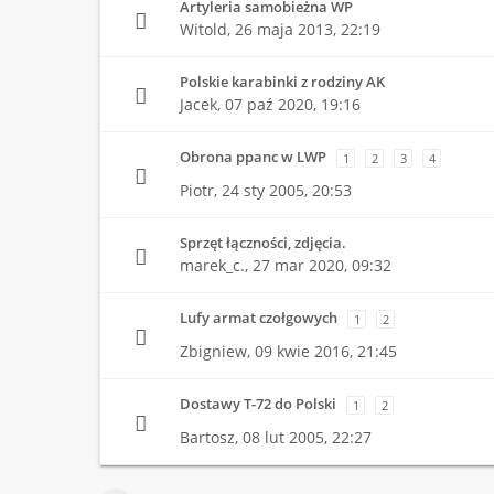
Artyleria samobieżna WP
Witold,
26 maja 2013, 22:19
Polskie karabinki z rodziny AK
Jacek,
07 paź 2020, 19:16
Obrona ppanc w LWP
1
2
3
4
Piotr,
24 sty 2005, 20:53
Sprzęt łączności, zdjęcia.
marek_c.,
27 mar 2020, 09:32
Lufy armat czołgowych
1
2
Zbigniew,
09 kwie 2016, 21:45
Dostawy T-72 do Polski
1
2
Bartosz,
08 lut 2005, 22:27