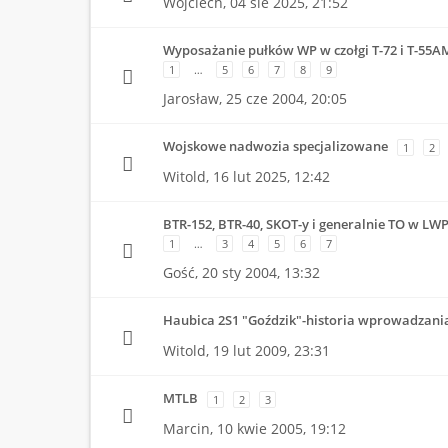
Wojciech,
04 sie 2025, 21:52
Wyposażanie pułków WP w czołgi T-72 i T-55A
1
…
5
6
7
8
9
Jarosław,
25 cze 2004, 20:05
Wojskowe nadwozia specjalizowane
1
2
Witold,
16 lut 2025, 12:42
BTR-152, BTR-40, SKOT-y i generalnie TO w LW
1
…
3
4
5
6
7
Gość,
20 sty 2004, 13:32
Haubica 2S1 "Goździk"-historia wprowadzani
Witold,
19 lut 2009, 23:31
MTLB
1
2
3
Marcin,
10 kwie 2005, 19:12