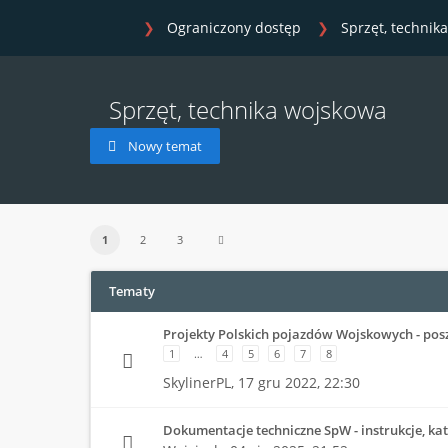
Ograniczony dostęp
Sprzęt, technik
Sprzęt, technika wojskowa
Nowy temat
1
2
3
Tematy
Projekty Polskich pojazdów Wojskowych - pos
1
…
4
5
6
7
8
SkylinerPL,
17 gru 2022, 22:30
Dokumentacje techniczne SpW - instrukcje, kata