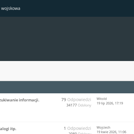
a wojskowa
Witold
79
Odpowiedzi
zukiwanie informacji.
19 lip 2026, 17:19
34177
Odsłony
Wojciech
1
Odpowiedzi
logi itp.
19 kwie 2026, 11:06
2080
Odsłony