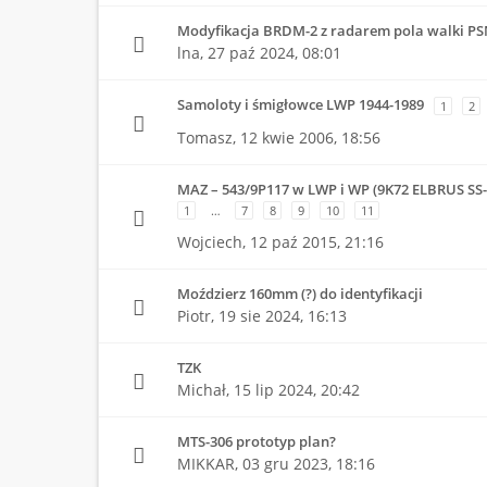
Modyfikacja BRDM-2 z radarem pola walki PS
lna,
27 paź 2024, 08:01
Samoloty i śmigłowce LWP 1944-1989
1
2
Tomasz,
12 kwie 2006, 18:56
MAZ – 543/9P117 w LWP i WP (9K72 ELBRUS SS
1
…
7
8
9
10
11
Wojciech,
12 paź 2015, 21:16
Moździerz 160mm (?) do identyfikacji
Piotr,
19 sie 2024, 16:13
TZK
Michał,
15 lip 2024, 20:42
MTS-306 prototyp plan?
MIKKAR,
03 gru 2023, 18:16