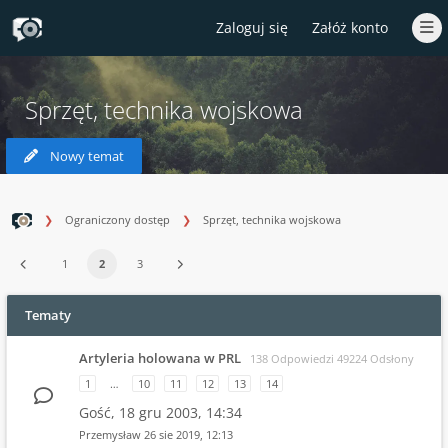
Zaloguj się
Załóż konto
Sprzęt, technika wojskowa
Nowy temat
Ograniczony dostęp
Sprzęt, technika wojskowa
1
2
3
Tematy
Artyleria holowana w PRL
138 Odpowiedzi 49224 Odsłony
1
…
10
11
12
13
14
Gość,
18 gru 2003, 14:34
Przemysław
26 sie 2019, 12:13