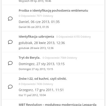
Wojciech
09 lip 2013, 18:46
Prośba o identyfikację pochodzenia emblematu
0 Odpowiedzi 7971 Odsłony
Daniel,
06 cze 2013, 01:35
Daniel
06 cze 2013, 01:35
Identyfikacja uzbrojenia
0 Odpowiedzi 6155 Odsłony
golubiak,
28 kwie 2013, 12:36
golubiak
28 kwie 2013, 12:36
Tryt do Beryla.
0 Odpowiedzi 7584 Odsłony
Domingez,
27 sty 2013, 13:15
Domingez
27 sty 2013, 13:15
Znów I-22, od kuchni, czyli silniki.
8 Odpowiedzi 7436 Odsłony
Grzegorz,
17 gru 2011, 11:51
ttsz
11 paź 2012, 10:04
MBT Revolution – modułowa modernizacja Leoparda