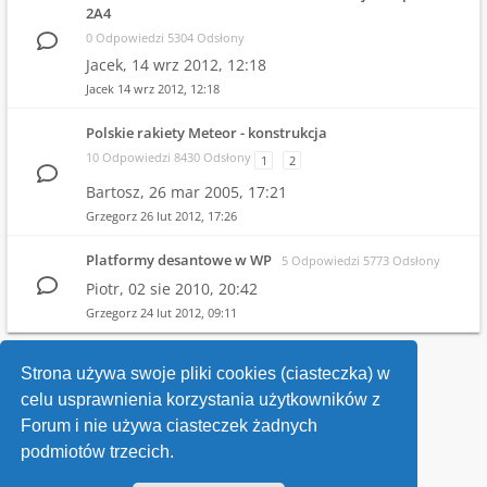
2A4
0 Odpowiedzi 5304 Odsłony
Jacek,
14 wrz 2012, 12:18
Jacek
14 wrz 2012, 12:18
Polskie rakiety Meteor - konstrukcja
10 Odpowiedzi 8430 Odsłony
1
2
Bartosz,
26 mar 2005, 17:21
Grzegorz
26 lut 2012, 17:26
Platformy desantowe w WP
5 Odpowiedzi 5773 Odsłony
Piotr,
02 sie 2010, 20:42
Grzegorz
24 lut 2012, 09:11
1
2
3
Strona używa swoje pliki cookies (ciasteczka) w
celu usprawnienia korzystania użytkowników z
Wróć do wykazu forów
Forum i nie używa ciasteczek żadnych
podmiotów trzecich.
Kontakt