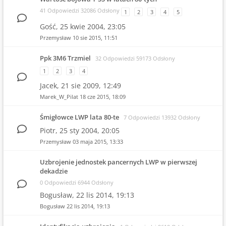
41 Odpowiedzi 32086 Odsłony
1
2
3
4
5
Gość,
25 kwie 2004, 23:05
Przemysław
10 sie 2015, 11:51
Ppk 3M6 Trzmiel
32 Odpowiedzi 59173 Odsłony
1
2
3
4
Jacek,
21 sie 2009, 12:49
Marek_W_Pilat
18 cze 2015, 18:09
Śmigłowce LWP lata 80-te
7 Odpowiedzi 13932 Odsłony
Piotr,
25 sty 2004, 20:05
Przemysław
03 maja 2015, 13:33
Uzbrojenie jednostek pancernych LWP w pierwszej
dekadzie
0 Odpowiedzi 6944 Odsłony
Bogusław,
22 lis 2014, 19:13
Bogusław
22 lis 2014, 19:13