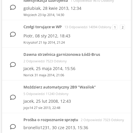
Identyfikacja uzbrojenia
1 Odpowiedzi 9610 Odsłony
golubiak,
28 kwie 2013, 12:34
Wojciech
23 lip 2014, 14:30
Czołgi torujące w WP
13 Odpowiedzi 14094 Odsłony
1
2
Piotr,
08 sty 2012, 18:43
Krzysztof
21 lip 2014, 21:24
Dawna strzelnica garnizonowa Łódź-Brus
2 Odpowiedzi 7523 Odsłony
Jacek,
25 maja 2014, 15:56
Norick
31 maja 2014, 21:06
Moździerz automatyczny 2B9 "Wasilok"
5 Odpowiedzi 11240 Odsłony
Jacek,
25 lut 2008, 12:43
jojo14
27 sie 2013, 22:48
Prośba o rozpoznanie sprzętu
2 Odpowiedzi 7323 Odsłony
bronello1231,
30 cze 2013, 15:36