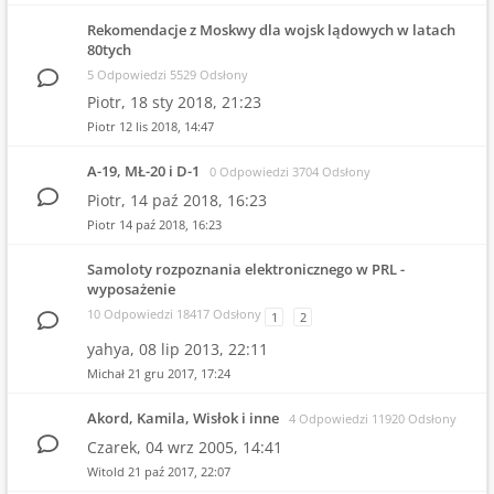
Rekomendacje z Moskwy dla wojsk lądowych w latach
80tych
5 Odpowiedzi 5529 Odsłony
Piotr,
18 sty 2018, 21:23
Piotr
12 lis 2018, 14:47
A-19, MŁ-20 i D-1
0 Odpowiedzi 3704 Odsłony
Piotr,
14 paź 2018, 16:23
Piotr
14 paź 2018, 16:23
Samoloty rozpoznania elektronicznego w PRL -
wyposażenie
10 Odpowiedzi 18417 Odsłony
1
2
yahya,
08 lip 2013, 22:11
Michał
21 gru 2017, 17:24
Akord, Kamila, Wisłok i inne
4 Odpowiedzi 11920 Odsłony
Czarek,
04 wrz 2005, 14:41
Witold
21 paź 2017, 22:07