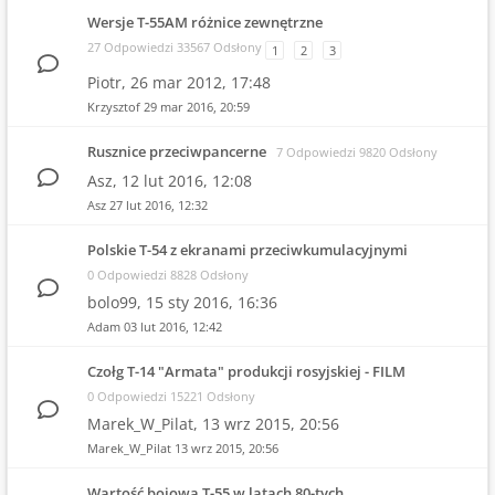
Wersje T-55AM różnice zewnętrzne
27 Odpowiedzi 33567 Odsłony
1
2
3
Piotr,
26 mar 2012, 17:48
Krzysztof
29 mar 2016, 20:59
Rusznice przeciwpancerne
7 Odpowiedzi 9820 Odsłony
Asz,
12 lut 2016, 12:08
Asz
27 lut 2016, 12:32
Polskie T-54 z ekranami przeciwkumulacyjnymi
0 Odpowiedzi 8828 Odsłony
bolo99,
15 sty 2016, 16:36
Adam
03 lut 2016, 12:42
Czołg T-14 "Armata" produkcji rosyjskiej - FILM
0 Odpowiedzi 15221 Odsłony
Marek_W_Pilat,
13 wrz 2015, 20:56
Marek_W_Pilat
13 wrz 2015, 20:56
Wartość bojowa T-55 w latach 80-tych