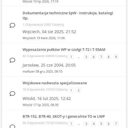
Witold
19 lip 2026, 17:19
Dokumentacje techniczne SpW - instrukcje, katalogi
itp.
1 Odpowiedzi 2083 Odsłony
Wojciech,
04 sie 2025, 21:52
Wojciech
19 kwie 2026, 11:06
Wyposażanie pułków WP w czołgi T-72 i T-55AM
82 Odpowiedzi 69809 Odsłony
1
…
5
6
7
8
9
Jarosław,
25 cze 2004, 20:05
mafiszer
08 gru 2025, 08:10
Wojskowe nadwozia specjalizowane
18 Odpowiedzi 10103 Odsłony
1
2
Witold,
16 lut 2025, 12:42
Witold
17 lip 2025, 08:39
BTR-152, BTR-40, SKOT-y i generalnie TO w LWP
66 Odpowiedzi 72160 Odsłony
1
…
3
4
5
6
7