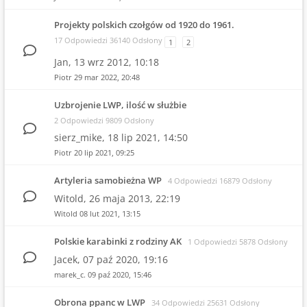
Projekty polskich czołgów od 1920 do 1961.
17 Odpowiedzi 36140 Odsłony
1
2
Jan,
13 wrz 2012, 10:18
Piotr
29 mar 2022, 20:48
Uzbrojenie LWP, ilość w służbie
2 Odpowiedzi 9809 Odsłony
sierz_mike,
18 lip 2021, 14:50
Piotr
20 lip 2021, 09:25
Artyleria samobieżna WP
4 Odpowiedzi 16879 Odsłony
Witold,
26 maja 2013, 22:19
Witold
08 lut 2021, 13:15
Polskie karabinki z rodziny AK
1 Odpowiedzi 5878 Odsłony
Jacek,
07 paź 2020, 19:16
marek_c.
09 paź 2020, 15:46
Obrona ppanc w LWP
34 Odpowiedzi 25631 Odsłony