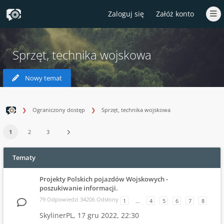
Zaloguj się
Załóż konto
Sprzęt, technika wojskowa
Nowy temat
Ograniczony dostęp
Sprzęt, technika wojskowa
1
2
3
Tematy
Projekty Polskich pojazdów Wojskowych -
poszukiwanie informacji.
79 Odpowiedzi 34206 Odsłony
1
…
4
5
6
7
8
SkylinerPL,
17 gru 2022, 22:30