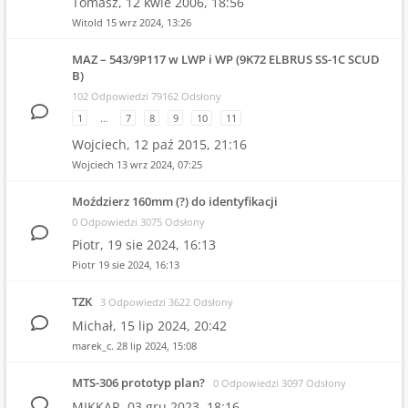
Tomasz,
12 kwie 2006, 18:56
Witold
15 wrz 2024, 13:26
MAZ – 543/9P117 w LWP i WP (9K72 ELBRUS SS-1C SCUD
B)
102 Odpowiedzi 79162 Odsłony
1
…
7
8
9
10
11
Wojciech,
12 paź 2015, 21:16
Wojciech
13 wrz 2024, 07:25
Moździerz 160mm (?) do identyfikacji
0 Odpowiedzi 3075 Odsłony
Piotr,
19 sie 2024, 16:13
Piotr
19 sie 2024, 16:13
TZK
3 Odpowiedzi 3622 Odsłony
Michał,
15 lip 2024, 20:42
marek_c.
28 lip 2024, 15:08
MTS-306 prototyp plan?
0 Odpowiedzi 3097 Odsłony
MIKKAR,
03 gru 2023, 18:16