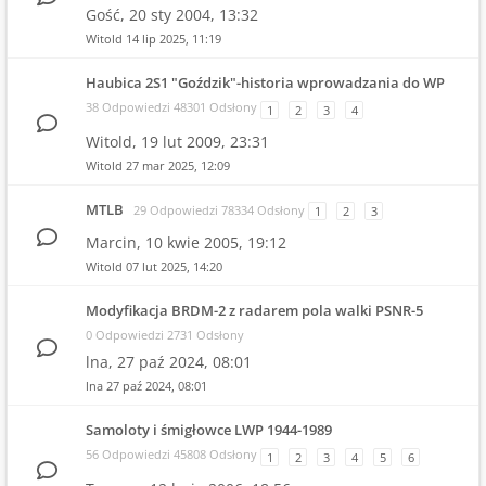
Gość,
20 sty 2004, 13:32
Witold
14 lip 2025, 11:19
Haubica 2S1 "Goździk"-historia wprowadzania do WP
38 Odpowiedzi 48301 Odsłony
1
2
3
4
Witold,
19 lut 2009, 23:31
Witold
27 mar 2025, 12:09
MTLB
29 Odpowiedzi 78334 Odsłony
1
2
3
Marcin,
10 kwie 2005, 19:12
Witold
07 lut 2025, 14:20
Modyfikacja BRDM-2 z radarem pola walki PSNR-5
0 Odpowiedzi 2731 Odsłony
lna,
27 paź 2024, 08:01
lna
27 paź 2024, 08:01
Samoloty i śmigłowce LWP 1944-1989
56 Odpowiedzi 45808 Odsłony
1
2
3
4
5
6