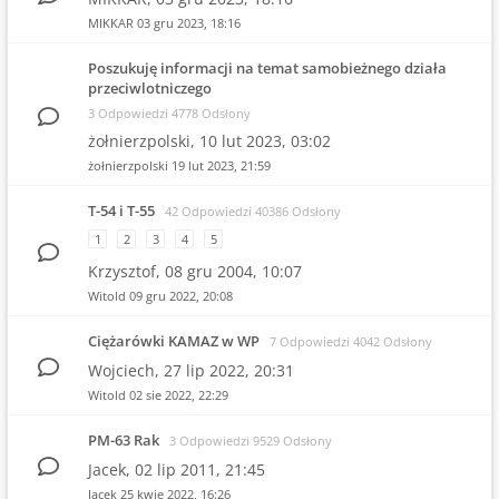
MIKKAR
03 gru 2023, 18:16
Poszukuję informacji na temat samobieżnego działa
przeciwlotniczego
3 Odpowiedzi 4778 Odsłony
żołnierzpolski,
10 lut 2023, 03:02
żołnierzpolski
19 lut 2023, 21:59
T-54 i T-55
42 Odpowiedzi 40386 Odsłony
1
2
3
4
5
Krzysztof,
08 gru 2004, 10:07
Witold
09 gru 2022, 20:08
Ciężarówki KAMAZ w WP
7 Odpowiedzi 4042 Odsłony
Wojciech,
27 lip 2022, 20:31
Witold
02 sie 2022, 22:29
PM-63 Rak
3 Odpowiedzi 9529 Odsłony
Jacek,
02 lip 2011, 21:45
Jacek
25 kwie 2022, 16:26