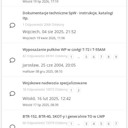
Witold
19 lip 2026, 17:19
Dokumentacje techniczne SpW - instrukcje, katalogi
itp.
1 Odpowiedzi 2066 Odsłony
Wojciech,
04 sie 2025, 21:52
Wojciech
19 kwie 2026, 11:06
Wyposażanie pułków WP w czołgi T-72 i T-55AM
82 Odpowiedzi 69741 Odsłony
1
…
5
6
7
8
9
Jarosław,
25 cze 2004, 20:05
mafiszer
08 gru 2025, 08:10
Wojskowe nadwozia specjalizowane
18 Odpowiedzi 10072 Odsłony
1
2
Witold,
16 lut 2025, 12:42
Witold
17 lip 2025, 08:39
BTR-152, BTR-40, SKOT-y i generalnie TO w LWP
66 Odpowiedzi 72074 Odsłony
1
…
3
4
5
6
7