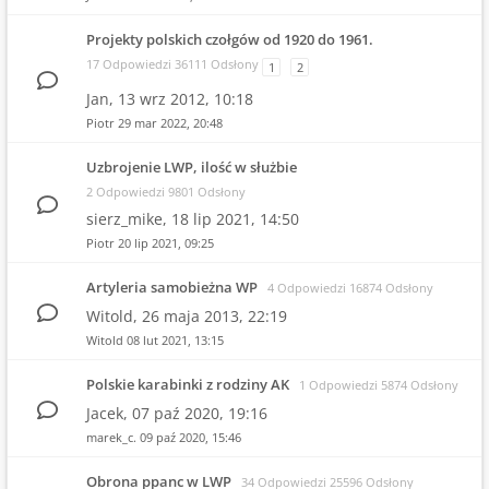
Projekty polskich czołgów od 1920 do 1961.
17 Odpowiedzi 36111 Odsłony
1
2
Jan,
13 wrz 2012, 10:18
Piotr
29 mar 2022, 20:48
Uzbrojenie LWP, ilość w służbie
2 Odpowiedzi 9801 Odsłony
sierz_mike,
18 lip 2021, 14:50
Piotr
20 lip 2021, 09:25
Artyleria samobieżna WP
4 Odpowiedzi 16874 Odsłony
Witold,
26 maja 2013, 22:19
Witold
08 lut 2021, 13:15
Polskie karabinki z rodziny AK
1 Odpowiedzi 5874 Odsłony
Jacek,
07 paź 2020, 19:16
marek_c.
09 paź 2020, 15:46
Obrona ppanc w LWP
34 Odpowiedzi 25596 Odsłony