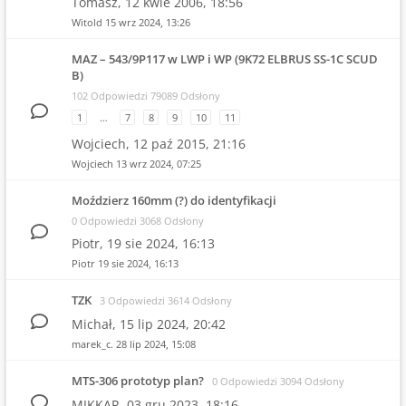
Tomasz,
12 kwie 2006, 18:56
Witold
15 wrz 2024, 13:26
MAZ – 543/9P117 w LWP i WP (9K72 ELBRUS SS-1C SCUD
B)
102 Odpowiedzi 79089 Odsłony
1
…
7
8
9
10
11
Wojciech,
12 paź 2015, 21:16
Wojciech
13 wrz 2024, 07:25
Moździerz 160mm (?) do identyfikacji
0 Odpowiedzi 3068 Odsłony
Piotr,
19 sie 2024, 16:13
Piotr
19 sie 2024, 16:13
TZK
3 Odpowiedzi 3614 Odsłony
Michał,
15 lip 2024, 20:42
marek_c.
28 lip 2024, 15:08
MTS-306 prototyp plan?
0 Odpowiedzi 3094 Odsłony
MIKKAR,
03 gru 2023, 18:16