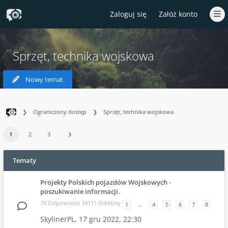
Zaloguj się
Załóż konto
Sprzęt, technika wojskowa
Nowy temat
Ograniczony dostęp
Sprzęt, technika wojskowa
1
2
3
Tematy
Projekty Polskich pojazdów Wojskowych -
poszukiwanie informacji.
79 Odpowiedzi 34111 Odsłony
1
…
4
5
6
7
8
SkylinerPL,
17 gru 2022, 22:30