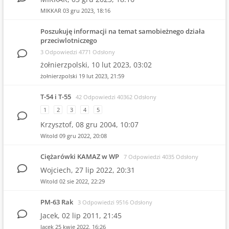
MIKKAR
03 gru 2023, 18:16
Poszukuję informacji na temat samobieżnego działa
przeciwlotniczego
3 Odpowiedzi 4771 Odsłony
żołnierzpolski,
10 lut 2023, 03:02
żołnierzpolski
19 lut 2023, 21:59
T-54 i T-55
42 Odpowiedzi 40362 Odsłony
1
2
3
4
5
Krzysztof,
08 gru 2004, 10:07
Witold
09 gru 2022, 20:08
Ciężarówki KAMAZ w WP
7 Odpowiedzi 4035 Odsłony
Wojciech,
27 lip 2022, 20:31
Witold
02 sie 2022, 22:29
PM-63 Rak
3 Odpowiedzi 9516 Odsłony
Jacek,
02 lip 2011, 21:45
Jacek
25 kwie 2022, 16:26