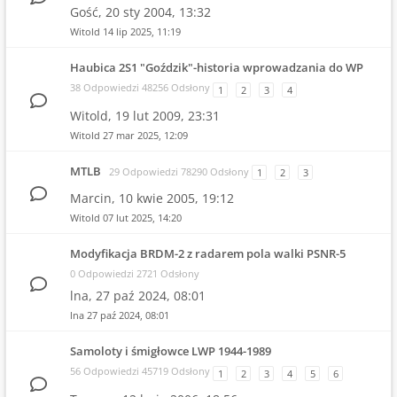
Gość,
20 sty 2004, 13:32
Witold
14 lip 2025, 11:19
Haubica 2S1 "Goździk"-historia wprowadzania do WP
38 Odpowiedzi 48256 Odsłony
1
2
3
4
Witold,
19 lut 2009, 23:31
Witold
27 mar 2025, 12:09
MTLB
29 Odpowiedzi 78290 Odsłony
1
2
3
Marcin,
10 kwie 2005, 19:12
Witold
07 lut 2025, 14:20
Modyfikacja BRDM-2 z radarem pola walki PSNR-5
0 Odpowiedzi 2721 Odsłony
lna,
27 paź 2024, 08:01
lna
27 paź 2024, 08:01
Samoloty i śmigłowce LWP 1944-1989
56 Odpowiedzi 45719 Odsłony
1
2
3
4
5
6