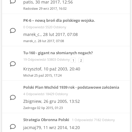
patis,
30 mar 2017, 12:56
Radosław
29 wrz 2017, 16:02
PK-6 – nową broń dla polskiego wojska.
0 Odpowiedzi 5520 Odsłony
marek_c.,
28 lut 2017, 07:08
marek_c.
28 lut 2017, 07:08
Tu-160 - gigant na słomianych nogach?
19 Odpowiedzi 53803 Odsłony
1
2
Krzysztof,
10 paź 2003, 20:40
Michał
25 paź 2015, 17:24
Polski Plan Wschód 1939 rok - podstawowe założenia
4 Odpowiedzi 18429 Odsłony
Zbigniew,
26 gru 2005, 13:52
Zadroga
02 lip 2015, 01:23
Strategia Obronna Polski
1 Odpowiedzi 7182 Odsłony
jacmaj79,
11 wrz 2014, 14:20