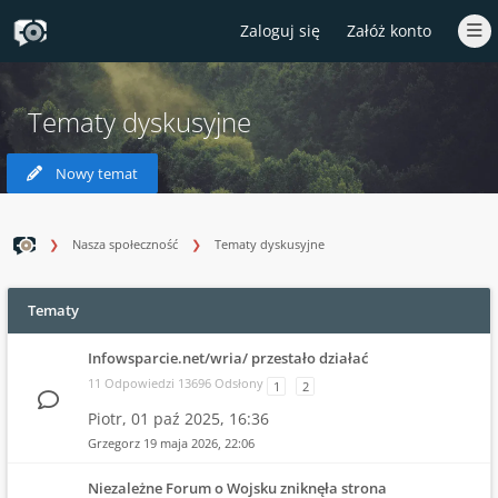
Zaloguj się
Załóż konto
Tematy dyskusyjne
Nowy temat
Nasza społeczność
Tematy dyskusyjne
Tematy
Infowsparcie.net/wria/ przestało działać
11 Odpowiedzi 13696 Odsłony
1
2
Piotr,
01 paź 2025, 16:36
Grzegorz
19 maja 2026, 22:06
Niezależne Forum o Wojsku zniknęła strona