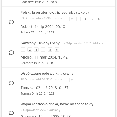
Radosław
19 lis 2014, 19:59
Polska broń atomowa (przedruk artykułu)
53 Odpowiedzi 87048 Odsłony
1
2
3
4
5
6
Robert,
14 lip 2004, 00:10
Robert
27 lut 2014, 13:22
Gawrony, Orkany i Sępy
57 Odpowiedzi 75292 Odsłony
1
2
3
4
5
6
Michał,
11 mar 2004, 15:42
Grzegorz
19 lis 2013, 11:16
Współczesne pole walki, a cywile
10 Odpowiedzi 20472 Odsłony
1
2
Tomasz,
02 paź 2013, 01:37
Tomasz
04 lis 2013, 16:32
Wojna radziecko-fińska, nowe nieznane fakty
9 Odpowiedzi 27624 Odsłony
Grzegorz,
15 gru 2005, 10:57