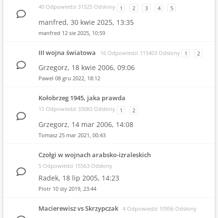
40 Odpowiedzi 31525 Odsłony
1
2
3
4
5
manfred,
30 kwie 2025, 13:35
manfred
12 sie 2025, 10:59
III wojna światowa
16 Odpowiedzi 115403 Odsłony
1
2
Grzegorz,
18 kwie 2006, 09:06
Pawel
08 gru 2022, 18:12
Kołobrzeg 1945, jaka prawda
11 Odpowiedzi 33083 Odsłony
1
2
Grzegorz,
14 mar 2006, 14:08
Tomasz
25 mar 2021, 00:43
Czołgi w wojnach arabsko-izraleskich
5 Odpowiedzi 15563 Odsłony
Radek,
18 lip 2005, 14:23
Piotr
10 sty 2019, 23:44
Macierewisz vs Skrzypczak
4 Odpowiedzi 10956 Odsłony