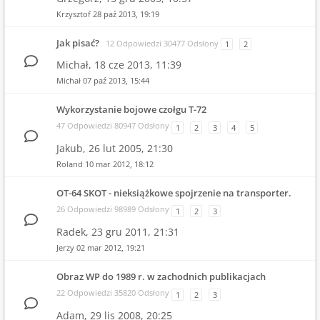
Krzysztof
28 paź 2013, 19:19
Jak pisać?
12 Odpowiedzi 30477 Odsłony
1
2
Michał,
18 cze 2013, 11:39
Michał
07 paź 2013, 15:44
Wykorzystanie bojowe czołgu T-72
47 Odpowiedzi 80947 Odsłony
1
2
3
4
5
Jakub,
26 lut 2005, 21:30
Roland
10 mar 2012, 18:12
OT-64 SKOT - nieksiążkowe spojrzenie na transporter.
26 Odpowiedzi 98989 Odsłony
1
2
3
Radek,
23 gru 2011, 21:31
Jerzy
02 mar 2012, 19:21
Obraz WP do 1989 r. w zachodnich publikacjach
22 Odpowiedzi 35820 Odsłony
1
2
3
Adam,
29 lis 2008, 20:25