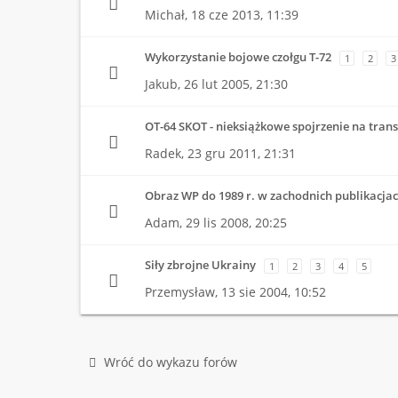
Michał,
18 cze 2013, 11:39
Wykorzystanie bojowe czołgu T-72
1
2
3
Jakub,
26 lut 2005, 21:30
OT-64 SKOT - nieksiążkowe spojrzenie na trans
Radek,
23 gru 2011, 21:31
Obraz WP do 1989 r. w zachodnich publikacja
Adam,
29 lis 2008, 20:25
Siły zbrojne Ukrainy
1
2
3
4
5
Przemysław,
13 sie 2004, 10:52
Wróć do wykazu forów