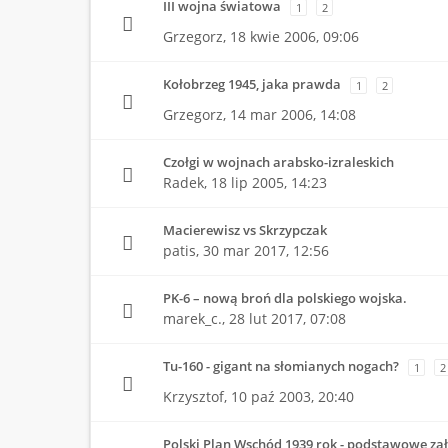
III wojna światowa
1
2
Grzegorz,
18 kwie 2006, 09:06
Kołobrzeg 1945, jaka prawda
1
2
Grzegorz,
14 mar 2006, 14:08
Czołgi w wojnach arabsko-izraleskich
Radek,
18 lip 2005, 14:23
Macierewisz vs Skrzypczak
patis,
30 mar 2017, 12:56
PK-6 – nową broń dla polskiego wojska.
marek_c.,
28 lut 2017, 07:08
Tu-160 - gigant na słomianych nogach?
1
2
Krzysztof,
10 paź 2003, 20:40
Polski Plan Wschód 1939 rok - podstawowe za