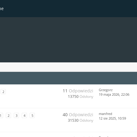
ne
Grzegorz
11
Odpowiedzi
2
19 maja 2026, 22:06
13750
Odsłony
manfred
40
Odpowiedzi
1
2
3
4
5
12 sie 2025, 10:59
31530
Odsłony