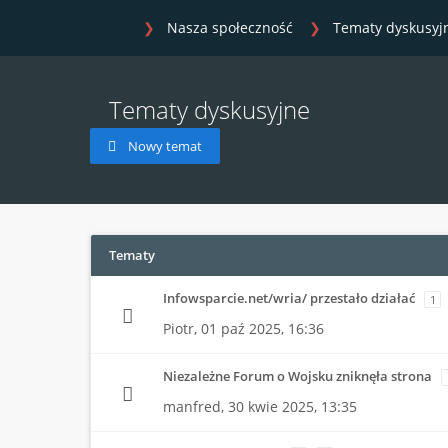
Nasza społeczność
Tematy dyskusyj
Tematy dyskusyjne
Nowy temat
Tematy
Infowsparcie.net/wria/ przestało działać
1
Piotr,
01 paź 2025, 16:36
Niezależne Forum o Wojsku zniknęła strona
manfred,
30 kwie 2025, 13:35