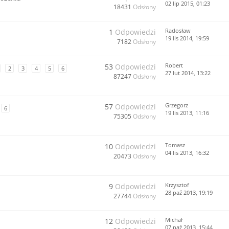
02 lip 2015, 01:23
18431
Odsłony
Radosław
1
Odpowiedzi
19 lis 2014, 19:59
7182
Odsłony
Robert
53
Odpowiedzi
2
3
4
5
6
27 lut 2014, 13:22
87247
Odsłony
Grzegorz
57
Odpowiedzi
6
19 lis 2013, 11:16
75305
Odsłony
Tomasz
10
Odpowiedzi
04 lis 2013, 16:32
20473
Odsłony
Krzysztof
9
Odpowiedzi
28 paź 2013, 19:19
27744
Odsłony
Michał
12
Odpowiedzi
07 paź 2013, 15:44