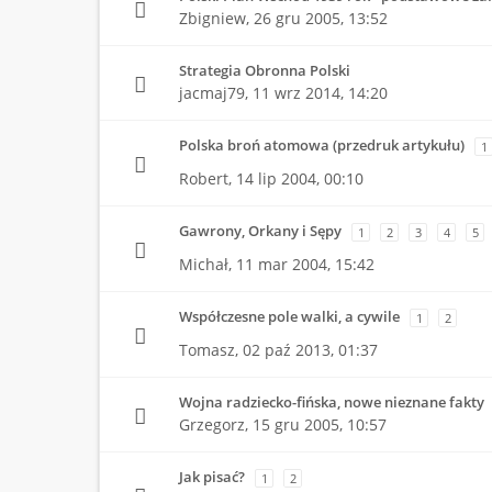
Zbigniew,
26 gru 2005, 13:52
Strategia Obronna Polski
jacmaj79,
11 wrz 2014, 14:20
Polska broń atomowa (przedruk artykułu)
1
Robert,
14 lip 2004, 00:10
Gawrony, Orkany i Sępy
1
2
3
4
5
Michał,
11 mar 2004, 15:42
Współczesne pole walki, a cywile
1
2
Tomasz,
02 paź 2013, 01:37
Wojna radziecko-fińska, nowe nieznane fakty
Grzegorz,
15 gru 2005, 10:57
Jak pisać?
1
2