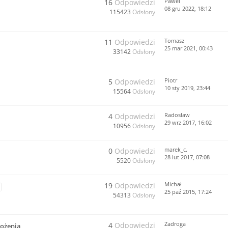
Pawel
16
Odpowiedzi
08 gru 2022, 18:12
115423
Odsłony
Tomasz
11
Odpowiedzi
25 mar 2021, 00:43
33142
Odsłony
Piotr
5
Odpowiedzi
10 sty 2019, 23:44
15564
Odsłony
Radosław
4
Odpowiedzi
29 wrz 2017, 16:02
10956
Odsłony
marek_c.
0
Odpowiedzi
28 lut 2017, 07:08
5520
Odsłony
Michał
19
Odpowiedzi
25 paź 2015, 17:24
54313
Odsłony
Zadroga
4
Odpowiedzi
łożenia