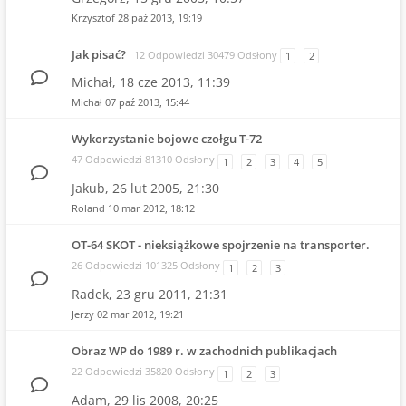
Krzysztof
28 paź 2013, 19:19
Jak pisać?
12 Odpowiedzi 30479 Odsłony
1
2
Michał,
18 cze 2013, 11:39
Michał
07 paź 2013, 15:44
Wykorzystanie bojowe czołgu T-72
47 Odpowiedzi 81310 Odsłony
1
2
3
4
5
Jakub,
26 lut 2005, 21:30
Roland
10 mar 2012, 18:12
OT-64 SKOT - nieksiążkowe spojrzenie na transporter.
26 Odpowiedzi 101325 Odsłony
1
2
3
Radek,
23 gru 2011, 21:31
Jerzy
02 mar 2012, 19:21
Obraz WP do 1989 r. w zachodnich publikacjach
22 Odpowiedzi 35820 Odsłony
1
2
3
Adam,
29 lis 2008, 20:25