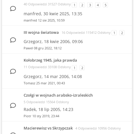
40 Odpowiedzi 31527 Odsłony
1
2
3
4
5
manfred,
30 kwie 2025, 13:35
manfred
12 sie 2025, 10:59
III wojna światowa
16 Odpowiedzi 115412 Odsłony
1
2
Grzegorz,
18 kwie 2006, 09:06
Pawel
08 gru 2022, 18:12
Kołobrzeg 1945, jaka prawda
11 Odpowiedzi 33108 Odsłony
1
2
Grzegorz,
14 mar 2006, 14:08
Tomasz
25 mar 2021, 00:43
Czołgi w wojnach arabsko-izraleskich
5 Odpowiedzi 15564 Odsłony
Radek,
18 lip 2005, 14:23
Piotr
10 sty 2019, 23:44
Macierewisz vs Skrzypczak
4 Odpowiedzi 10956 Odsłony