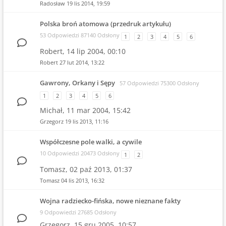
Radosław
19 lis 2014, 19:59
Polska broń atomowa (przedruk artykułu)
53 Odpowiedzi 87140 Odsłony
1
2
3
4
5
6
Robert,
14 lip 2004, 00:10
Robert
27 lut 2014, 13:22
Gawrony, Orkany i Sępy
57 Odpowiedzi 75300 Odsłony
1
2
3
4
5
6
Michał,
11 mar 2004, 15:42
Grzegorz
19 lis 2013, 11:16
Współczesne pole walki, a cywile
10 Odpowiedzi 20473 Odsłony
1
2
Tomasz,
02 paź 2013, 01:37
Tomasz
04 lis 2013, 16:32
Wojna radziecko-fińska, nowe nieznane fakty
9 Odpowiedzi 27685 Odsłony
Grzegorz,
15 gru 2005, 10:57