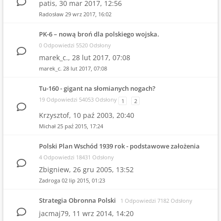
patis,
30 mar 2017, 12:56
Radosław
29 wrz 2017, 16:02
PK-6 – nową broń dla polskiego wojska.
0 Odpowiedzi 5520 Odsłony
marek_c.,
28 lut 2017, 07:08
marek_c.
28 lut 2017, 07:08
Tu-160 - gigant na słomianych nogach?
19 Odpowiedzi 54053 Odsłony
1
2
Krzysztof,
10 paź 2003, 20:40
Michał
25 paź 2015, 17:24
Polski Plan Wschód 1939 rok - podstawowe założenia
4 Odpowiedzi 18431 Odsłony
Zbigniew,
26 gru 2005, 13:52
Zadroga
02 lip 2015, 01:23
Strategia Obronna Polski
1 Odpowiedzi 7182 Odsłony
jacmaj79,
11 wrz 2014, 14:20