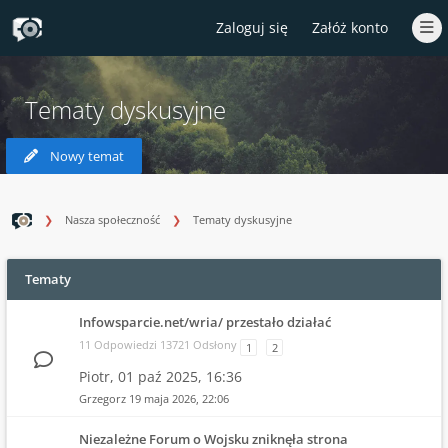
Zaloguj się
Załóż konto
Tematy dyskusyjne
Nowy temat
Nasza społeczność
Tematy dyskusyjne
Tematy
Infowsparcie.net/wria/ przestało działać
11 Odpowiedzi 13721 Odsłony
1
2
Piotr,
01 paź 2025, 16:36
Grzegorz
19 maja 2026, 22:06
Niezależne Forum o Wojsku zniknęła strona