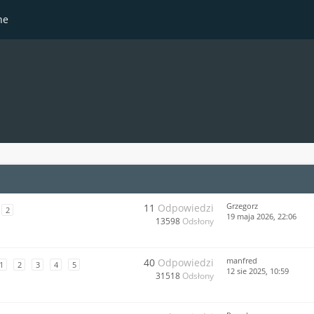
ne
Grzegorz
11
Odpowiedzi
2
19 maja 2026, 22:06
13598
Odsłony
manfred
40
Odpowiedzi
1
2
3
4
5
12 sie 2025, 10:59
31518
Odsłony