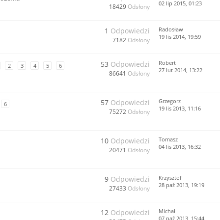
02 lip 2015, 01:23
18429
Odsłony
Radosław
1
Odpowiedzi
19 lis 2014, 19:59
7182
Odsłony
Robert
53
Odpowiedzi
2
3
4
5
6
27 lut 2014, 13:22
86641
Odsłony
Grzegorz
57
Odpowiedzi
6
19 lis 2013, 11:16
75272
Odsłony
Tomasz
10
Odpowiedzi
04 lis 2013, 16:32
20471
Odsłony
Krzysztof
9
Odpowiedzi
28 paź 2013, 19:19
27433
Odsłony
Michał
12
Odpowiedzi
07 paź 2013, 15:44