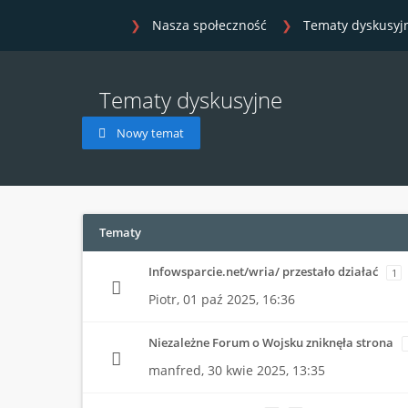
Nasza społeczność
Tematy dyskusyj
Tematy dyskusyjne
Nowy temat
Tematy
Infowsparcie.net/wria/ przestało działać
1
Piotr,
01 paź 2025, 16:36
Niezależne Forum o Wojsku zniknęła strona
manfred,
30 kwie 2025, 13:35