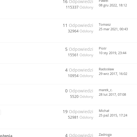
Pawel
16
Odpowiedzi
08 gru 2022, 18:12
115337
Odsłony
Tomasz
11
Odpowiedzi
25 mar 2021, 00:43
32964
Odsłony
Piotr
5
Odpowiedzi
10 sty 2019, 23:44
15561
Odsłony
Radosław
4
Odpowiedzi
29 wrz 2017, 16:02
10954
Odsłony
marek_c.
0
Odpowiedzi
28 lut 2017, 07:08
5520
Odsłony
Michał
19
Odpowiedzi
25 paź 2015, 17:24
52981
Odsłony
Zadroga
4
Odpowiedzi
łożenia