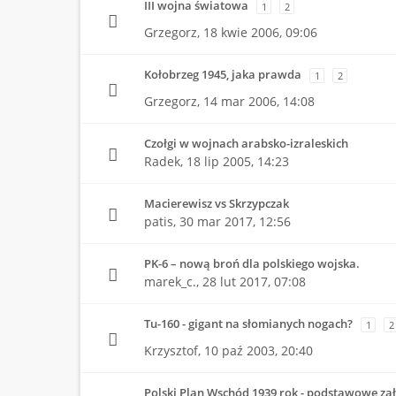
III wojna światowa
1
2
Grzegorz,
18 kwie 2006, 09:06
Kołobrzeg 1945, jaka prawda
1
2
Grzegorz,
14 mar 2006, 14:08
Czołgi w wojnach arabsko-izraleskich
Radek,
18 lip 2005, 14:23
Macierewisz vs Skrzypczak
patis,
30 mar 2017, 12:56
PK-6 – nową broń dla polskiego wojska.
marek_c.,
28 lut 2017, 07:08
Tu-160 - gigant na słomianych nogach?
1
2
Krzysztof,
10 paź 2003, 20:40
Polski Plan Wschód 1939 rok - podstawowe za