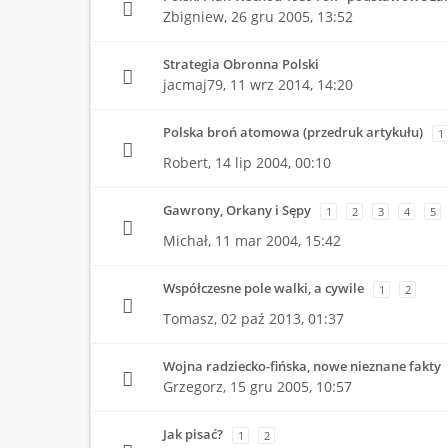
Zbigniew,
26 gru 2005, 13:52
Strategia Obronna Polski
jacmaj79,
11 wrz 2014, 14:20
Polska broń atomowa (przedruk artykułu)
1
Robert,
14 lip 2004, 00:10
Gawrony, Orkany i Sępy
1
2
3
4
5
Michał,
11 mar 2004, 15:42
Współczesne pole walki, a cywile
1
2
Tomasz,
02 paź 2013, 01:37
Wojna radziecko-fińska, nowe nieznane fakty
Grzegorz,
15 gru 2005, 10:57
Jak pisać?
1
2