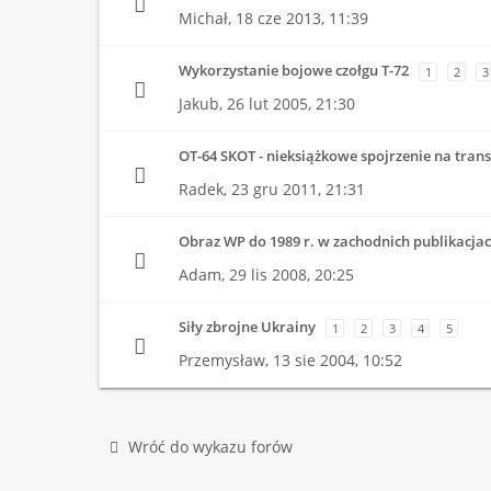
Michał,
18 cze 2013, 11:39
Wykorzystanie bojowe czołgu T-72
1
2
3
Jakub,
26 lut 2005, 21:30
OT-64 SKOT - nieksiążkowe spojrzenie na trans
Radek,
23 gru 2011, 21:31
Obraz WP do 1989 r. w zachodnich publikacja
Adam,
29 lis 2008, 20:25
Siły zbrojne Ukrainy
1
2
3
4
5
Przemysław,
13 sie 2004, 10:52
Wróć do wykazu forów