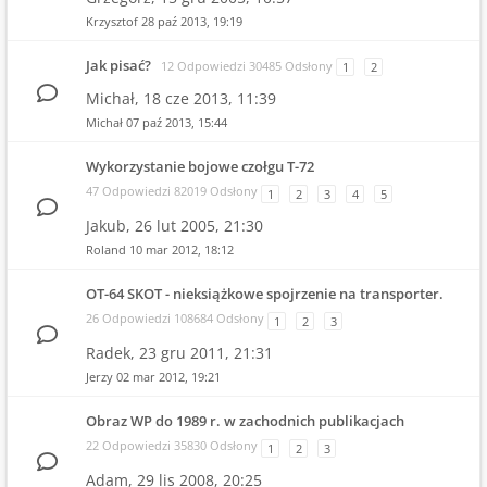
Krzysztof
28 paź 2013, 19:19
Jak pisać?
12 Odpowiedzi 30485 Odsłony
1
2
Michał,
18 cze 2013, 11:39
Michał
07 paź 2013, 15:44
Wykorzystanie bojowe czołgu T-72
47 Odpowiedzi 82019 Odsłony
1
2
3
4
5
Jakub,
26 lut 2005, 21:30
Roland
10 mar 2012, 18:12
OT-64 SKOT - nieksiążkowe spojrzenie na transporter.
26 Odpowiedzi 108684 Odsłony
1
2
3
Radek,
23 gru 2011, 21:31
Jerzy
02 mar 2012, 19:21
Obraz WP do 1989 r. w zachodnich publikacjach
22 Odpowiedzi 35830 Odsłony
1
2
3
Adam,
29 lis 2008, 20:25