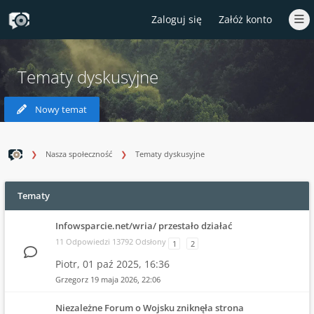
Zaloguj się
Załóż konto
Tematy dyskusyjne
Nowy temat
Nasza społeczność
Tematy dyskusyjne
Tematy
Infowsparcie.net/wria/ przestało działać
11 Odpowiedzi 13792 Odsłony
1
2
Piotr,
01 paź 2025, 16:36
Grzegorz
19 maja 2026, 22:06
Niezależne Forum o Wojsku zniknęła strona