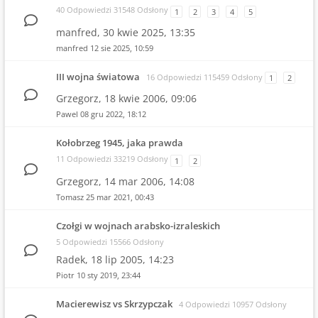
40 Odpowiedzi 31548 Odsłony
1
2
3
4
5
manfred,
30 kwie 2025, 13:35
manfred
12 sie 2025, 10:59
III wojna światowa
16 Odpowiedzi 115459 Odsłony
1
2
Grzegorz,
18 kwie 2006, 09:06
Pawel
08 gru 2022, 18:12
Kołobrzeg 1945, jaka prawda
11 Odpowiedzi 33219 Odsłony
1
2
Grzegorz,
14 mar 2006, 14:08
Tomasz
25 mar 2021, 00:43
Czołgi w wojnach arabsko-izraleskich
5 Odpowiedzi 15566 Odsłony
Radek,
18 lip 2005, 14:23
Piotr
10 sty 2019, 23:44
Macierewisz vs Skrzypczak
4 Odpowiedzi 10957 Odsłony