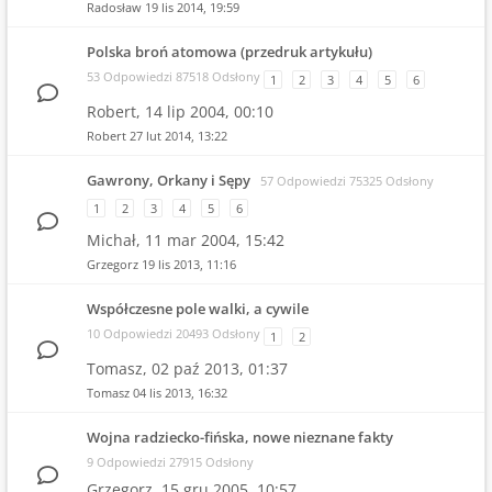
Radosław
19 lis 2014, 19:59
Polska broń atomowa (przedruk artykułu)
53 Odpowiedzi 87518 Odsłony
1
2
3
4
5
6
Robert,
14 lip 2004, 00:10
Robert
27 lut 2014, 13:22
Gawrony, Orkany i Sępy
57 Odpowiedzi 75325 Odsłony
1
2
3
4
5
6
Michał,
11 mar 2004, 15:42
Grzegorz
19 lis 2013, 11:16
Współczesne pole walki, a cywile
10 Odpowiedzi 20493 Odsłony
1
2
Tomasz,
02 paź 2013, 01:37
Tomasz
04 lis 2013, 16:32
Wojna radziecko-fińska, nowe nieznane fakty
9 Odpowiedzi 27915 Odsłony
Grzegorz,
15 gru 2005, 10:57