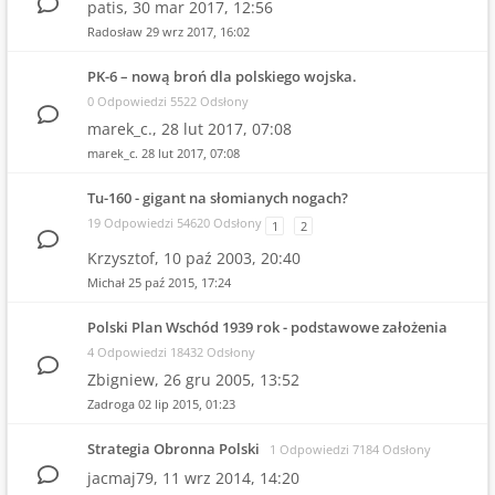
patis,
30 mar 2017, 12:56
Radosław
29 wrz 2017, 16:02
PK-6 – nową broń dla polskiego wojska.
0 Odpowiedzi 5522 Odsłony
marek_c.,
28 lut 2017, 07:08
marek_c.
28 lut 2017, 07:08
Tu-160 - gigant na słomianych nogach?
19 Odpowiedzi 54620 Odsłony
1
2
Krzysztof,
10 paź 2003, 20:40
Michał
25 paź 2015, 17:24
Polski Plan Wschód 1939 rok - podstawowe założenia
4 Odpowiedzi 18432 Odsłony
Zbigniew,
26 gru 2005, 13:52
Zadroga
02 lip 2015, 01:23
Strategia Obronna Polski
1 Odpowiedzi 7184 Odsłony
jacmaj79,
11 wrz 2014, 14:20