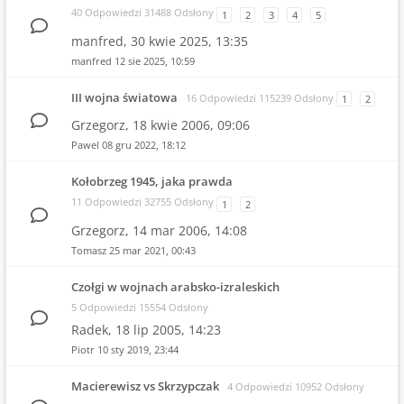
40 Odpowiedzi 31488 Odsłony
1
2
3
4
5
manfred,
30 kwie 2025, 13:35
manfred
12 sie 2025, 10:59
III wojna światowa
16 Odpowiedzi 115239 Odsłony
1
2
Grzegorz,
18 kwie 2006, 09:06
Pawel
08 gru 2022, 18:12
Kołobrzeg 1945, jaka prawda
11 Odpowiedzi 32755 Odsłony
1
2
Grzegorz,
14 mar 2006, 14:08
Tomasz
25 mar 2021, 00:43
Czołgi w wojnach arabsko-izraleskich
5 Odpowiedzi 15554 Odsłony
Radek,
18 lip 2005, 14:23
Piotr
10 sty 2019, 23:44
Macierewisz vs Skrzypczak
4 Odpowiedzi 10952 Odsłony