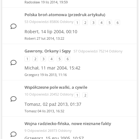
Radosław
19 lis 2014, 19:59
Polska broń atomowa (przedruk artykułu)
53 Odpowiedzi 85806 Odsłony
1
2
3
4
5
6
Robert,
14 lip 2004, 00:10
Robert
27 lut 2014, 13:22
Gawrony, Orkany i Sępy
57 Odpowiedzi 75214 Odsłony
1
2
3
4
5
6
Michał,
11 mar 2004, 15:42
Grzegorz
19 lis 2013, 11:16
Współczesne pole walki, a cywile
10 Odpowiedzi 20452 Odsłony
1
2
Tomasz,
02 paź 2013, 01:37
Tomasz
04 lis 2013, 16:32
Wojna radziecko-fińska, nowe nieznane fakty
9 Odpowiedzi 26973 Odsłony
Grzegorz,
15 gru 2005, 10:57