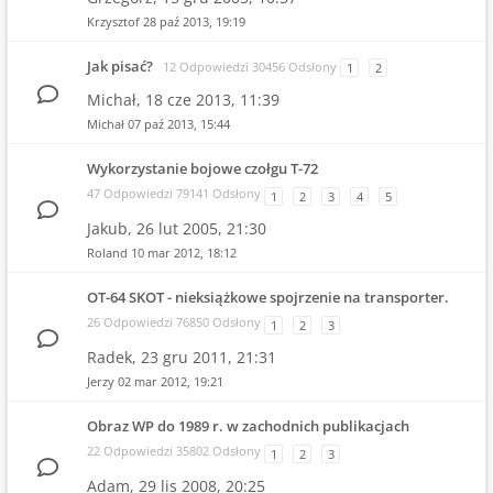
Krzysztof
28 paź 2013, 19:19
Jak pisać?
12 Odpowiedzi 30456 Odsłony
1
2
Michał,
18 cze 2013, 11:39
Michał
07 paź 2013, 15:44
Wykorzystanie bojowe czołgu T-72
47 Odpowiedzi 79141 Odsłony
1
2
3
4
5
Jakub,
26 lut 2005, 21:30
Roland
10 mar 2012, 18:12
OT-64 SKOT - nieksiążkowe spojrzenie na transporter.
26 Odpowiedzi 76850 Odsłony
1
2
3
Radek,
23 gru 2011, 21:31
Jerzy
02 mar 2012, 19:21
Obraz WP do 1989 r. w zachodnich publikacjach
22 Odpowiedzi 35802 Odsłony
1
2
3
Adam,
29 lis 2008, 20:25