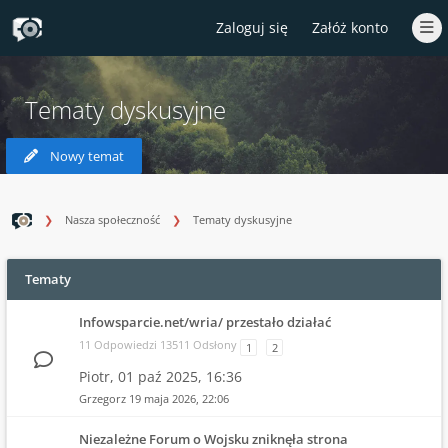
Zaloguj się
Załóż konto
Tematy dyskusyjne
Nowy temat
Nasza społeczność
Tematy dyskusyjne
Tematy
Infowsparcie.net/wria/ przestało działać
11 Odpowiedzi 13511 Odsłony
1
2
Piotr,
01 paź 2025, 16:36
Grzegorz
19 maja 2026, 22:06
Niezależne Forum o Wojsku zniknęła strona