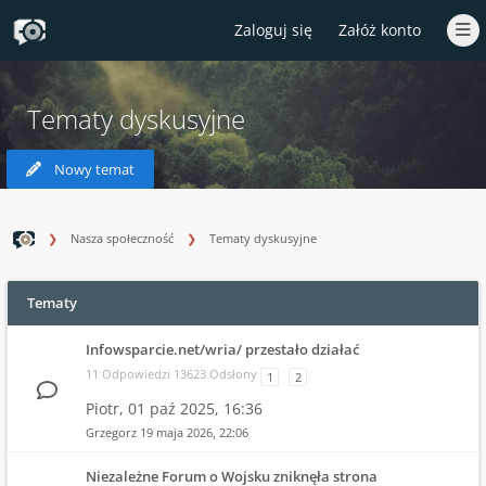
Zaloguj się
Załóż konto
Tematy dyskusyjne
Nowy temat
Nasza społeczność
Tematy dyskusyjne
Tematy
Infowsparcie.net/wria/ przestało działać
11 Odpowiedzi 13623 Odsłony
1
2
Piotr,
01 paź 2025, 16:36
Grzegorz
19 maja 2026, 22:06
Niezależne Forum o Wojsku zniknęła strona