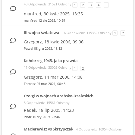
40 Odpowiedzi 31521 Odsłony
1
2
3
4
5
manfred,
30 kwie 2025, 13:35
manfred
12 sie 2025, 10:59
III wojna światowa
16 Odpowiedzi 115352 Odsłony
1
2
Grzegorz,
18 kwie 2006, 09:06
Pawel
08 gru 2022, 18:12
Kołobrzeg 1945, jaka prawda
11 Odpowiedzi 33002 Odsłony
1
2
Grzegorz,
14 mar 2006, 14:08
Tomasz
25 mar 2021, 00:43
Czołgi w wojnach arabsko-izraleskich
5 Odpowiedzi 15561 Odsłony
Radek,
18 lip 2005, 14:23
Piotr
10 sty 2019, 23:44
Macierewisz vs Skrzypczak
4 Odpowiedzi 10954 Odsłony