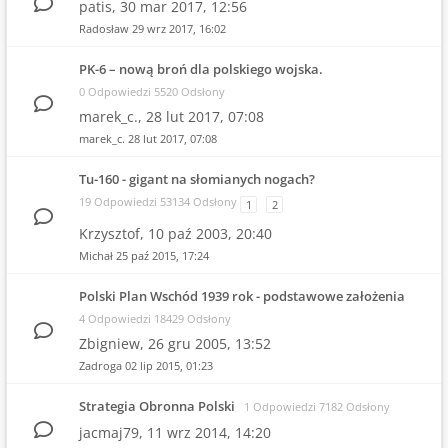
patis,
30 mar 2017, 12:56
Radosław
29 wrz 2017, 16:02
PK-6 – nową broń dla polskiego wojska.
0 Odpowiedzi 5520 Odsłony
marek_c.,
28 lut 2017, 07:08
marek_c.
28 lut 2017, 07:08
Tu-160 - gigant na słomianych nogach?
19 Odpowiedzi 53134 Odsłony
1
2
Krzysztof,
10 paź 2003, 20:40
Michał
25 paź 2015, 17:24
Polski Plan Wschód 1939 rok - podstawowe założenia
4 Odpowiedzi 18429 Odsłony
Zbigniew,
26 gru 2005, 13:52
Zadroga
02 lip 2015, 01:23
Strategia Obronna Polski
1 Odpowiedzi 7182 Odsłony
jacmaj79,
11 wrz 2014, 14:20