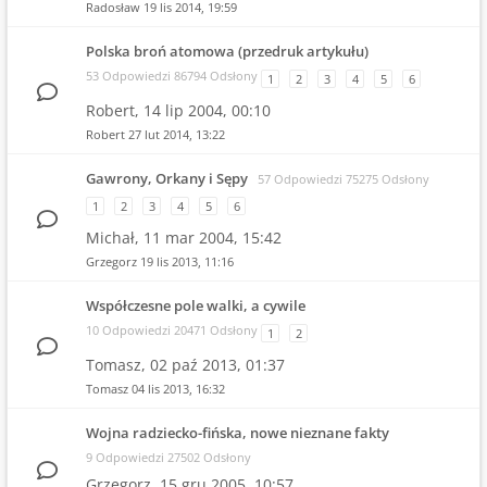
Radosław
19 lis 2014, 19:59
Polska broń atomowa (przedruk artykułu)
53 Odpowiedzi 86794 Odsłony
1
2
3
4
5
6
Robert,
14 lip 2004, 00:10
Robert
27 lut 2014, 13:22
Gawrony, Orkany i Sępy
57 Odpowiedzi 75275 Odsłony
1
2
3
4
5
6
Michał,
11 mar 2004, 15:42
Grzegorz
19 lis 2013, 11:16
Współczesne pole walki, a cywile
10 Odpowiedzi 20471 Odsłony
1
2
Tomasz,
02 paź 2013, 01:37
Tomasz
04 lis 2013, 16:32
Wojna radziecko-fińska, nowe nieznane fakty
9 Odpowiedzi 27502 Odsłony
Grzegorz,
15 gru 2005, 10:57