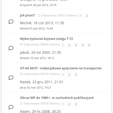
Krzysztof
28 paź 2013, 19:19
Jak pisać?
12 Odpowiedzi 30475 Odsłony
1
2
Michał,
18 cze 2013, 11:39
Michał
07 paź 2013, 15:44
Wykorzystanie bojowe czołgu T-72
47 Odpowiedzi 80044 Odsłony
1
2
3
4
5
Jakub,
26 lut 2005, 21:30
Roland
10 mar 2012, 18:12
OT-64 SKOT - nieksiążkowe spojrzenie na transporter.
26 Odpowiedzi 92419 Odsłony
1
2
3
Radek,
23 gru 2011, 21:31
Jerzy
02 mar 2012, 19:21
Obraz WP do 1989 r. w zachodnich publikacjach
22 Odpowiedzi 35818 Odsłony
1
2
3
Adam,
29 lis 2008, 20:25