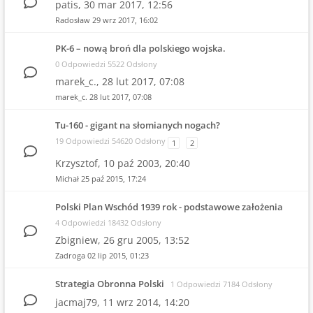
patis,
30 mar 2017, 12:56
Radosław
29 wrz 2017, 16:02
PK-6 – nową broń dla polskiego wojska.
0 Odpowiedzi 5522 Odsłony
marek_c.,
28 lut 2017, 07:08
marek_c.
28 lut 2017, 07:08
Tu-160 - gigant na słomianych nogach?
19 Odpowiedzi 54620 Odsłony
1
2
Krzysztof,
10 paź 2003, 20:40
Michał
25 paź 2015, 17:24
Polski Plan Wschód 1939 rok - podstawowe założenia
4 Odpowiedzi 18432 Odsłony
Zbigniew,
26 gru 2005, 13:52
Zadroga
02 lip 2015, 01:23
Strategia Obronna Polski
1 Odpowiedzi 7184 Odsłony
jacmaj79,
11 wrz 2014, 14:20