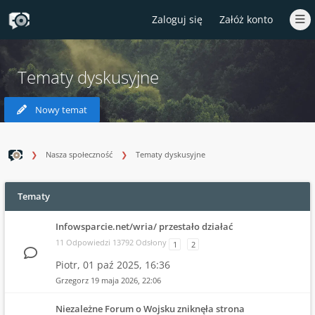
Zaloguj się
Załóż konto
Tematy dyskusyjne
Nowy temat
Nasza społeczność
Tematy dyskusyjne
Tematy
Infowsparcie.net/wria/ przestało działać
11 Odpowiedzi 13792 Odsłony
1
2
Piotr,
01 paź 2025, 16:36
Grzegorz
19 maja 2026, 22:06
Niezależne Forum o Wojsku zniknęła strona