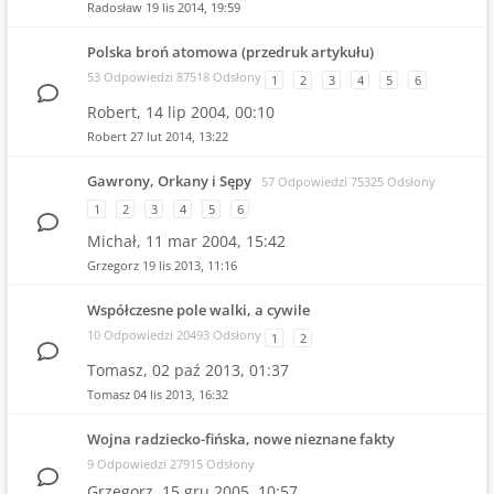
Radosław
19 lis 2014, 19:59
Polska broń atomowa (przedruk artykułu)
53 Odpowiedzi 87518 Odsłony
1
2
3
4
5
6
Robert,
14 lip 2004, 00:10
Robert
27 lut 2014, 13:22
Gawrony, Orkany i Sępy
57 Odpowiedzi 75325 Odsłony
1
2
3
4
5
6
Michał,
11 mar 2004, 15:42
Grzegorz
19 lis 2013, 11:16
Współczesne pole walki, a cywile
10 Odpowiedzi 20493 Odsłony
1
2
Tomasz,
02 paź 2013, 01:37
Tomasz
04 lis 2013, 16:32
Wojna radziecko-fińska, nowe nieznane fakty
9 Odpowiedzi 27915 Odsłony
Grzegorz,
15 gru 2005, 10:57