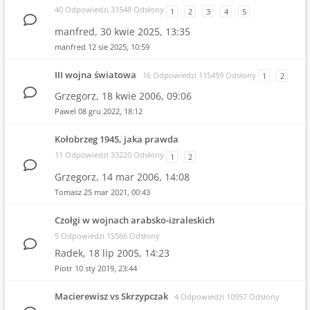
40 Odpowiedzi 31548 Odsłony
1
2
3
4
5
manfred,
30 kwie 2025, 13:35
manfred
12 sie 2025, 10:59
III wojna światowa
16 Odpowiedzi 115459 Odsłony
1
2
Grzegorz,
18 kwie 2006, 09:06
Pawel
08 gru 2022, 18:12
Kołobrzeg 1945, jaka prawda
11 Odpowiedzi 33220 Odsłony
1
2
Grzegorz,
14 mar 2006, 14:08
Tomasz
25 mar 2021, 00:43
Czołgi w wojnach arabsko-izraleskich
5 Odpowiedzi 15566 Odsłony
Radek,
18 lip 2005, 14:23
Piotr
10 sty 2019, 23:44
Macierewisz vs Skrzypczak
4 Odpowiedzi 10957 Odsłony