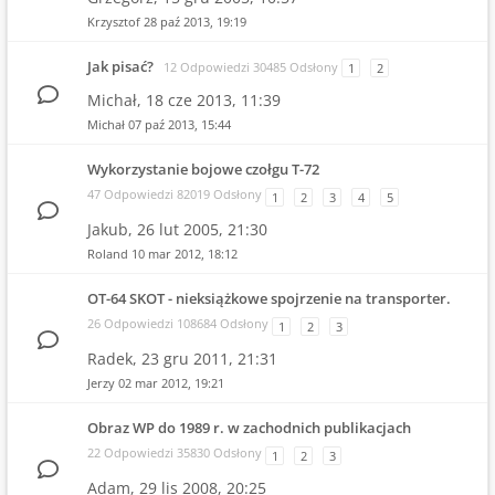
Krzysztof
28 paź 2013, 19:19
Jak pisać?
12 Odpowiedzi 30485 Odsłony
1
2
Michał,
18 cze 2013, 11:39
Michał
07 paź 2013, 15:44
Wykorzystanie bojowe czołgu T-72
47 Odpowiedzi 82019 Odsłony
1
2
3
4
5
Jakub,
26 lut 2005, 21:30
Roland
10 mar 2012, 18:12
OT-64 SKOT - nieksiążkowe spojrzenie na transporter.
26 Odpowiedzi 108684 Odsłony
1
2
3
Radek,
23 gru 2011, 21:31
Jerzy
02 mar 2012, 19:21
Obraz WP do 1989 r. w zachodnich publikacjach
22 Odpowiedzi 35830 Odsłony
1
2
3
Adam,
29 lis 2008, 20:25