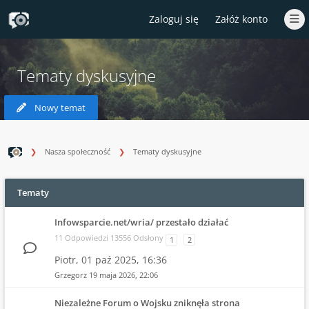
Zaloguj się
Załóż konto
Tematy dyskusyjne
Nowy temat
Nasza społeczność
Tematy dyskusyjne
Tematy
Infowsparcie.net/wria/ przestało działać
11 Odpowiedzi 13556 Odsłony
1
2
Piotr,
01 paź 2025, 16:36
Grzegorz
19 maja 2026, 22:06
Niezależne Forum o Wojsku zniknęła strona