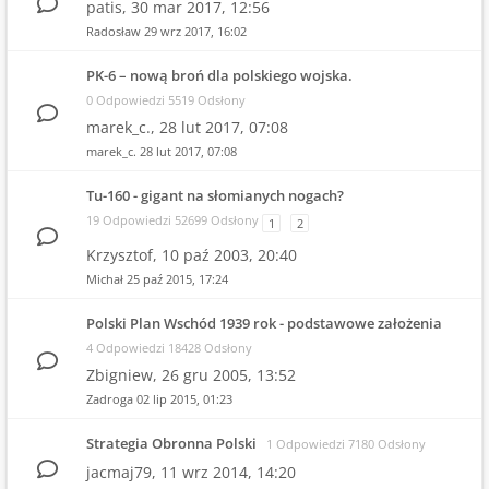
patis,
30 mar 2017, 12:56
Radosław
29 wrz 2017, 16:02
PK-6 – nową broń dla polskiego wojska.
0 Odpowiedzi 5519 Odsłony
marek_c.,
28 lut 2017, 07:08
marek_c.
28 lut 2017, 07:08
Tu-160 - gigant na słomianych nogach?
19 Odpowiedzi 52699 Odsłony
1
2
Krzysztof,
10 paź 2003, 20:40
Michał
25 paź 2015, 17:24
Polski Plan Wschód 1939 rok - podstawowe założenia
4 Odpowiedzi 18428 Odsłony
Zbigniew,
26 gru 2005, 13:52
Zadroga
02 lip 2015, 01:23
Strategia Obronna Polski
1 Odpowiedzi 7180 Odsłony
jacmaj79,
11 wrz 2014, 14:20