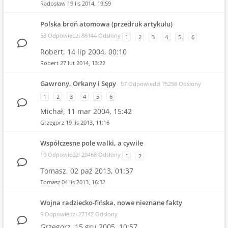
Radosław
19 lis 2014, 19:59
Polska broń atomowa (przedruk artykułu)
53 Odpowiedzi 86144 Odsłony
1
2
3
4
5
6
Robert,
14 lip 2004, 00:10
Robert
27 lut 2014, 13:22
Gawrony, Orkany i Sępy
57 Odpowiedzi 75258 Odsłony
1
2
3
4
5
6
Michał,
11 mar 2004, 15:42
Grzegorz
19 lis 2013, 11:16
Współczesne pole walki, a cywile
10 Odpowiedzi 20468 Odsłony
1
2
Tomasz,
02 paź 2013, 01:37
Tomasz
04 lis 2013, 16:32
Wojna radziecko-fińska, nowe nieznane fakty
9 Odpowiedzi 27142 Odsłony
Grzegorz,
15 gru 2005, 10:57