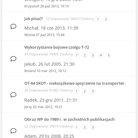
Krzysztof
28 paź 2013, 19:19
Jak pisać?
12 Odpowiedzi 30472 Odsłony
1
2
Michał,
18 cze 2013, 11:39
Michał
07 paź 2013, 15:44
Wykorzystanie bojowe czołgu T-72
47 Odpowiedzi 79405 Odsłony
1
2
3
4
5
Jakub,
26 lut 2005, 21:30
Roland
10 mar 2012, 18:12
OT-64 SKOT - nieksiążkowe spojrzenie na transporter.
26 Odpowiedzi 81482 Odsłony
1
2
3
Radek,
23 gru 2011, 21:31
Jerzy
02 mar 2012, 19:21
Obraz WP do 1989 r. w zachodnich publikacjach
22 Odpowiedzi 35815 Odsłony
1
2
3
Adam,
29 lis 2008, 20:25