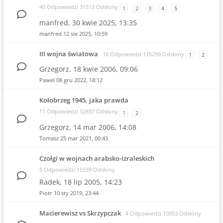
40 Odpowiedzi 31513 Odsłony
1
2
3
4
5
manfred,
30 kwie 2025, 13:35
manfred
12 sie 2025, 10:59
III wojna światowa
16 Odpowiedzi 115299 Odsłony
1
2
Grzegorz,
18 kwie 2006, 09:06
Pawel
08 gru 2022, 18:12
Kołobrzeg 1945, jaka prawda
11 Odpowiedzi 32837 Odsłony
1
2
Grzegorz,
14 mar 2006, 14:08
Tomasz
25 mar 2021, 00:43
Czołgi w wojnach arabsko-izraleskich
5 Odpowiedzi 15559 Odsłony
Radek,
18 lip 2005, 14:23
Piotr
10 sty 2019, 23:44
Macierewisz vs Skrzypczak
4 Odpowiedzi 10953 Odsłony