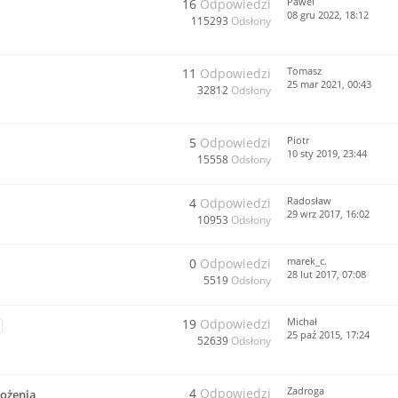
Pawel
16
Odpowiedzi
08 gru 2022, 18:12
115293
Odsłony
Tomasz
11
Odpowiedzi
25 mar 2021, 00:43
32812
Odsłony
Piotr
5
Odpowiedzi
10 sty 2019, 23:44
15558
Odsłony
Radosław
4
Odpowiedzi
29 wrz 2017, 16:02
10953
Odsłony
marek_c.
0
Odpowiedzi
28 lut 2017, 07:08
5519
Odsłony
Michał
19
Odpowiedzi
25 paź 2015, 17:24
52639
Odsłony
Zadroga
4
Odpowiedzi
łożenia