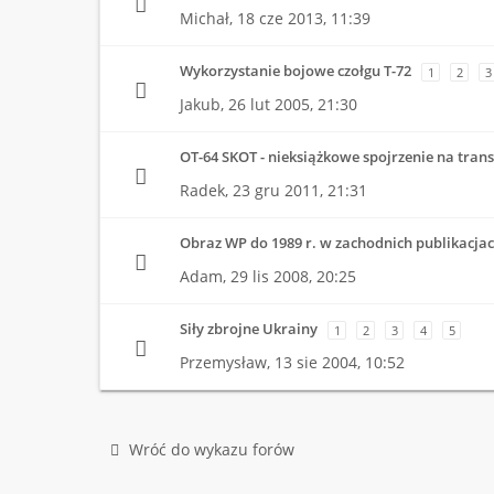
Michał,
18 cze 2013, 11:39
Wykorzystanie bojowe czołgu T-72
1
2
3
Jakub,
26 lut 2005, 21:30
OT-64 SKOT - nieksiążkowe spojrzenie na trans
Radek,
23 gru 2011, 21:31
Obraz WP do 1989 r. w zachodnich publikacja
Adam,
29 lis 2008, 20:25
Siły zbrojne Ukrainy
1
2
3
4
5
Przemysław,
13 sie 2004, 10:52
Wróć do wykazu forów