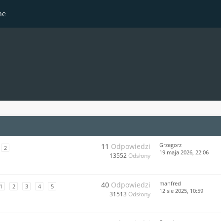
ne
Grzegorz
11
Odpowiedzi
2
19 maja 2026, 22:06
13552
Odsłony
manfred
40
Odpowiedzi
1
2
3
4
5
12 sie 2025, 10:59
31513
Odsłony