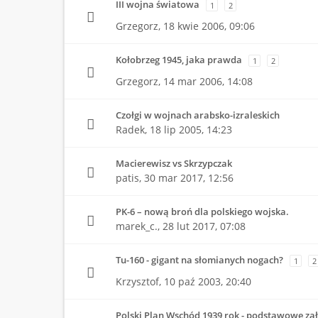
III wojna światowa
1
2
Grzegorz,
18 kwie 2006, 09:06
Kołobrzeg 1945, jaka prawda
1
2
Grzegorz,
14 mar 2006, 14:08
Czołgi w wojnach arabsko-izraleskich
Radek,
18 lip 2005, 14:23
Macierewisz vs Skrzypczak
patis,
30 mar 2017, 12:56
PK-6 – nową broń dla polskiego wojska.
marek_c.,
28 lut 2017, 07:08
Tu-160 - gigant na słomianych nogach?
1
2
Krzysztof,
10 paź 2003, 20:40
Polski Plan Wschód 1939 rok - podstawowe za