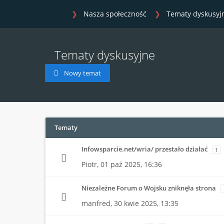
Nasza społeczność
Tematy dyskusyj
Tematy dyskusyjne
Nowy temat
Tematy
Infowsparcie.net/wria/ przestało działać
1
Piotr,
01 paź 2025, 16:36
Niezależne Forum o Wojsku zniknęła strona
manfred,
30 kwie 2025, 13:35