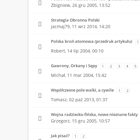
Zbigniew,
26 gru 2005, 13:52
Strategia Obronna Polski
jacmaj79,
11 wrz 2014, 14:20
Polska broń atomowa (przedruk artykułu)
1
Robert,
14 lip 2004, 00:10
Gawrony, Orkany i Sępy
1
2
3
4
5
Michał,
11 mar 2004, 15:42
Współczesne pole walki, a cywile
1
2
Tomasz,
02 paź 2013, 01:37
Wojna radziecko-fińska, nowe nieznane fakty
Grzegorz,
15 gru 2005, 10:57
Jak pisać?
1
2