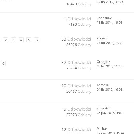
02 lip 2015, 01:23
18428
Odsłony
Radosław
1
Odpowiedzi
19 lis 2014, 19:59
7180
Odsłony
Robert
53
Odpowiedzi
2
3
4
5
6
27 lut 2014, 13:22
86026
Odsłony
Grzegorz
57
Odpowiedzi
6
19 lis 2013, 11:16
75254
Odsłony
Tomasz
10
Odpowiedzi
04 lis 2013, 16:32
20467
Odsłony
Krzysztof
9
Odpowiedzi
28 paź 2013, 19:19
27073
Odsłony
Michał
12
Odpowiedzi
07 paź 2013, 15:44