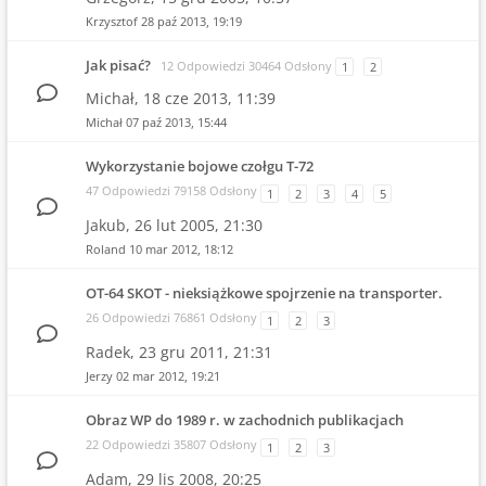
Krzysztof
28 paź 2013, 19:19
Jak pisać?
12 Odpowiedzi 30464 Odsłony
1
2
Michał,
18 cze 2013, 11:39
Michał
07 paź 2013, 15:44
Wykorzystanie bojowe czołgu T-72
47 Odpowiedzi 79158 Odsłony
1
2
3
4
5
Jakub,
26 lut 2005, 21:30
Roland
10 mar 2012, 18:12
OT-64 SKOT - nieksiążkowe spojrzenie na transporter.
26 Odpowiedzi 76861 Odsłony
1
2
3
Radek,
23 gru 2011, 21:31
Jerzy
02 mar 2012, 19:21
Obraz WP do 1989 r. w zachodnich publikacjach
22 Odpowiedzi 35807 Odsłony
1
2
3
Adam,
29 lis 2008, 20:25