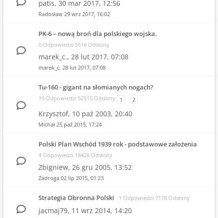
patis,
30 mar 2017, 12:56
Radosław
29 wrz 2017, 16:02
PK-6 – nową broń dla polskiego wojska.
0 Odpowiedzi 5516 Odsłony
marek_c.,
28 lut 2017, 07:08
marek_c.
28 lut 2017, 07:08
Tu-160 - gigant na słomianych nogach?
19 Odpowiedzi 52515 Odsłony
1
2
Krzysztof,
10 paź 2003, 20:40
Michał
25 paź 2015, 17:24
Polski Plan Wschód 1939 rok - podstawowe założenia
4 Odpowiedzi 18426 Odsłony
Zbigniew,
26 gru 2005, 13:52
Zadroga
02 lip 2015, 01:23
Strategia Obronna Polski
1 Odpowiedzi 7178 Odsłony
jacmaj79,
11 wrz 2014, 14:20