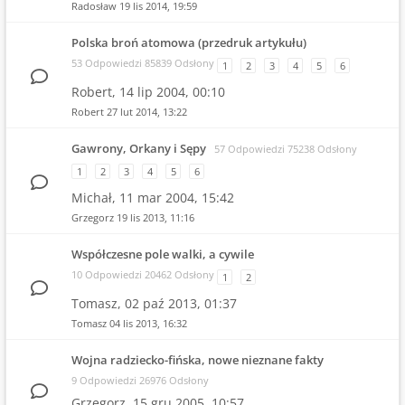
Radosław
19 lis 2014, 19:59
Polska broń atomowa (przedruk artykułu)
53 Odpowiedzi 85839 Odsłony
1
2
3
4
5
6
Robert,
14 lip 2004, 00:10
Robert
27 lut 2014, 13:22
Gawrony, Orkany i Sępy
57 Odpowiedzi 75238 Odsłony
1
2
3
4
5
6
Michał,
11 mar 2004, 15:42
Grzegorz
19 lis 2013, 11:16
Współczesne pole walki, a cywile
10 Odpowiedzi 20462 Odsłony
1
2
Tomasz,
02 paź 2013, 01:37
Tomasz
04 lis 2013, 16:32
Wojna radziecko-fińska, nowe nieznane fakty
9 Odpowiedzi 26976 Odsłony
Grzegorz,
15 gru 2005, 10:57