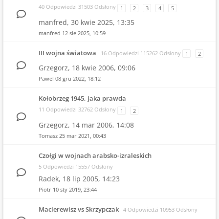
40 Odpowiedzi 31503 Odsłony
1
2
3
4
5
manfred,
30 kwie 2025, 13:35
manfred
12 sie 2025, 10:59
III wojna światowa
16 Odpowiedzi 115262 Odsłony
1
2
Grzegorz,
18 kwie 2006, 09:06
Pawel
08 gru 2022, 18:12
Kołobrzeg 1945, jaka prawda
11 Odpowiedzi 32762 Odsłony
1
2
Grzegorz,
14 mar 2006, 14:08
Tomasz
25 mar 2021, 00:43
Czołgi w wojnach arabsko-izraleskich
5 Odpowiedzi 15557 Odsłony
Radek,
18 lip 2005, 14:23
Piotr
10 sty 2019, 23:44
Macierewisz vs Skrzypczak
4 Odpowiedzi 10953 Odsłony