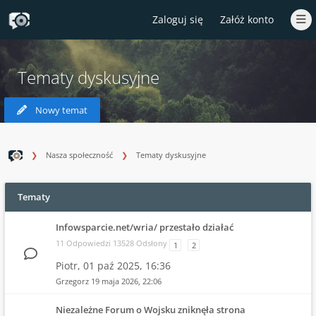
Zaloguj się
Załóż konto
Tematy dyskusyjne
Nowy temat
Nasza społeczność
Tematy dyskusyjne
Tematy
Infowsparcie.net/wria/ przestało działać
11 Odpowiedzi 13528 Odsłony
1
2
Piotr,
01 paź 2025, 16:36
Grzegorz
19 maja 2026, 22:06
Niezależne Forum o Wojsku zniknęła strona