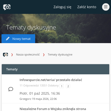
Zaloguj się
Załóż konto
Tematy dyskusyjne
Nowy temat
Nasza społeczność
Tematy dyskusyjne
Tematy
Infowsparcie.net/wria/ przestało działać
11 Odpowiedzi 13551 Odsłony
1
2
Piotr,
01 paź 2025, 16:36
Grzegorz
19 maja 2026, 22:06
Niezależne Forum o Wojsku zniknęła strona