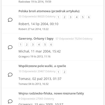
Radosław
19 lis 2014, 19:59
Polska broń atomowa (przedruk artykułu)
53 Odpowiedzi 86020 Odsłony
1
2
3
4
5
6
Robert,
14 lip 2004, 00:10
Robert
27 lut 2014, 13:22
Gawrony, Orkany i Sępy
57 Odpowiedzi 75254 Odsłony
1
2
3
4
5
6
Michał,
11 mar 2004, 15:42
Grzegorz
19 lis 2013, 11:16
Współczesne pole walki, a cywile
10 Odpowiedzi 20467 Odsłony
1
2
Tomasz,
02 paź 2013, 01:37
Tomasz
04 lis 2013, 16:32
Wojna radziecko-fińska, nowe nieznane fakty
9 Odpowiedzi 27065 Odsłony
Grzegorz,
15 gru 2005, 10:57