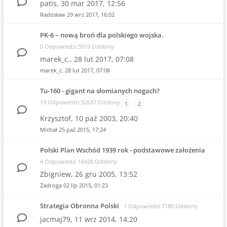
patis,
30 mar 2017, 12:56
Radosław
29 wrz 2017, 16:02
PK-6 – nową broń dla polskiego wojska.
0 Odpowiedzi 5519 Odsłony
marek_c.,
28 lut 2017, 07:08
marek_c.
28 lut 2017, 07:08
Tu-160 - gigant na słomianych nogach?
19 Odpowiedzi 52637 Odsłony
1
2
Krzysztof,
10 paź 2003, 20:40
Michał
25 paź 2015, 17:24
Polski Plan Wschód 1939 rok - podstawowe założenia
4 Odpowiedzi 18428 Odsłony
Zbigniew,
26 gru 2005, 13:52
Zadroga
02 lip 2015, 01:23
Strategia Obronna Polski
1 Odpowiedzi 7180 Odsłony
jacmaj79,
11 wrz 2014, 14:20