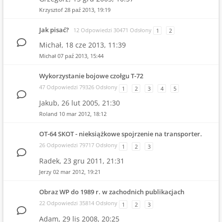
Krzysztof
28 paź 2013, 19:19
Jak pisać?
12 Odpowiedzi 30471 Odsłony
1
2
Michał,
18 cze 2013, 11:39
Michał
07 paź 2013, 15:44
Wykorzystanie bojowe czołgu T-72
47 Odpowiedzi 79326 Odsłony
1
2
3
4
5
Jakub,
26 lut 2005, 21:30
Roland
10 mar 2012, 18:12
OT-64 SKOT - nieksiążkowe spojrzenie na transporter.
26 Odpowiedzi 79717 Odsłony
1
2
3
Radek,
23 gru 2011, 21:31
Jerzy
02 mar 2012, 19:21
Obraz WP do 1989 r. w zachodnich publikacjach
22 Odpowiedzi 35814 Odsłony
1
2
3
Adam,
29 lis 2008, 20:25