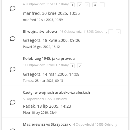
40 Odpowiedzi 31513 Odsłony
1
2
3
4
5
manfred,
30 kwie 2025, 13:35
manfred
12 sie 2025, 10:59
III wojna światowa
16 Odpowiedzi 115293 Odsłony
1
2
Grzegorz,
18 kwie 2006, 09:06
Pawel
08 gru 2022, 18:12
Kołobrzeg 1945, jaka prawda
11 Odpowiedzi 32810 Odsłony
1
2
Grzegorz,
14 mar 2006, 14:08
Tomasz
25 mar 2021, 00:43
Czołgi w wojnach arabsko-izraleskich
5 Odpowiedzi 15558 Odsłony
Radek,
18 lip 2005, 14:23
Piotr
10 sty 2019, 23:44
Macierewisz vs Skrzypczak
4 Odpowiedzi 10953 Odsłony