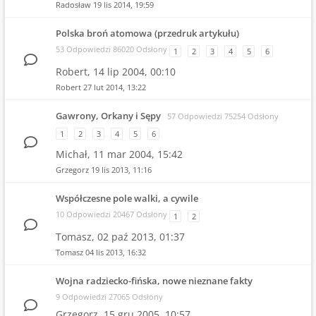
Radosław
19 lis 2014, 19:59
Polska broń atomowa (przedruk artykułu)
53 Odpowiedzi 86020 Odsłony
1
2
3
4
5
6
Robert,
14 lip 2004, 00:10
Robert
27 lut 2014, 13:22
Gawrony, Orkany i Sępy
57 Odpowiedzi 75254 Odsłony
1
2
3
4
5
6
Michał,
11 mar 2004, 15:42
Grzegorz
19 lis 2013, 11:16
Współczesne pole walki, a cywile
10 Odpowiedzi 20467 Odsłony
1
2
Tomasz,
02 paź 2013, 01:37
Tomasz
04 lis 2013, 16:32
Wojna radziecko-fińska, nowe nieznane fakty
9 Odpowiedzi 27065 Odsłony
Grzegorz,
15 gru 2005, 10:57