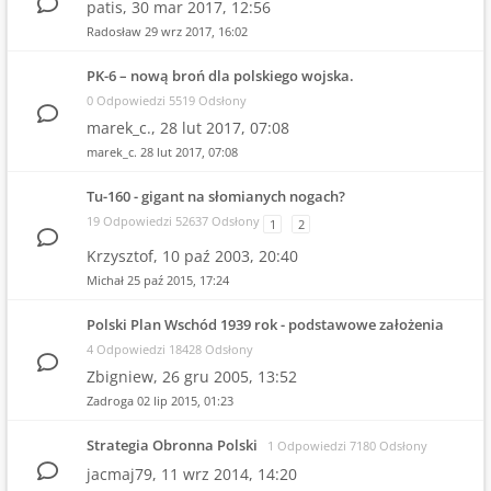
patis,
30 mar 2017, 12:56
Radosław
29 wrz 2017, 16:02
PK-6 – nową broń dla polskiego wojska.
0 Odpowiedzi 5519 Odsłony
marek_c.,
28 lut 2017, 07:08
marek_c.
28 lut 2017, 07:08
Tu-160 - gigant na słomianych nogach?
19 Odpowiedzi 52637 Odsłony
1
2
Krzysztof,
10 paź 2003, 20:40
Michał
25 paź 2015, 17:24
Polski Plan Wschód 1939 rok - podstawowe założenia
4 Odpowiedzi 18428 Odsłony
Zbigniew,
26 gru 2005, 13:52
Zadroga
02 lip 2015, 01:23
Strategia Obronna Polski
1 Odpowiedzi 7180 Odsłony
jacmaj79,
11 wrz 2014, 14:20