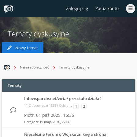
Zaloguj się
Załóż konto
Tematy dyskusyjne
Nowy temat
Nasza społeczność
Tematy dyskusyjne
Tematy
Infowsparcie.net/wria/ przestało działać
11 Odpowiedzi 13551 Odsłony
1
2
Piotr,
01 paź 2025, 16:36
Grzegorz
19 maja 2026, 22:06
Niezależne Forum o Wojsku zniknęła strona