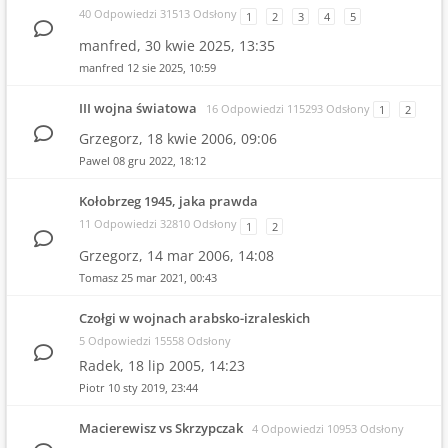
40 Odpowiedzi 31513 Odsłony
1
2
3
4
5
manfred,
30 kwie 2025, 13:35
manfred
12 sie 2025, 10:59
III wojna światowa
16 Odpowiedzi 115293 Odsłony
1
2
Grzegorz,
18 kwie 2006, 09:06
Pawel
08 gru 2022, 18:12
Kołobrzeg 1945, jaka prawda
11 Odpowiedzi 32810 Odsłony
1
2
Grzegorz,
14 mar 2006, 14:08
Tomasz
25 mar 2021, 00:43
Czołgi w wojnach arabsko-izraleskich
5 Odpowiedzi 15558 Odsłony
Radek,
18 lip 2005, 14:23
Piotr
10 sty 2019, 23:44
Macierewisz vs Skrzypczak
4 Odpowiedzi 10953 Odsłony