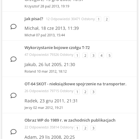
Krzysztof
28 paź 2013, 19:19
Jak pisać?
12 Odpowiedzi 30471 Odsłony
1
2
Michał,
18 cze 2013, 11:39
Michał
07 paź 2013, 15:44
Wykorzystanie bojowe czołgu T-72
47 Odpowiedzi 79326 Odsłony
1
2
3
4
5
Jakub,
26 lut 2005, 21:30
Roland
10 mar 2012, 18:12
OT-64 SKOT - nieksiążkowe spojrzenie na transporter.
26 Odpowiedzi 79715 Odsłony
1
2
3
Radek,
23 gru 2011, 21:31
Jerzy
02 mar 2012, 19:21
Obraz WP do 1989 r. w zachodnich publikacjach
22 Odpowiedzi 35814 Odsłony
1
2
3
Adam,
29 lis 2008, 20:25