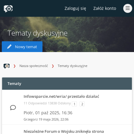
Zaloguj się
Załóż konto
Tematy dyskusyjne
Nowy temat
Nasza społeczność
Tematy dyskusyjne
Tematy
Infowsparcie.net/wria/ przestało działać
11 Odpowiedzi 13838 Odsłony
1
2
Piotr,
01 paź 2025, 16:36
Grzegorz
19 maja 2026, 22:06
Niezależne Forum o Wojsku zniknęła strona