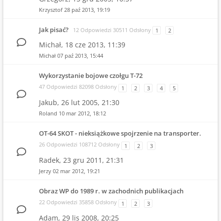
Krzysztof
28 paź 2013, 19:19
Jak pisać?
12 Odpowiedzi 30511 Odsłony
1
2
Michał,
18 cze 2013, 11:39
Michał
07 paź 2013, 15:44
Wykorzystanie bojowe czołgu T-72
47 Odpowiedzi 82098 Odsłony
1
2
3
4
5
Jakub,
26 lut 2005, 21:30
Roland
10 mar 2012, 18:12
OT-64 SKOT - nieksiążkowe spojrzenie na transporter.
26 Odpowiedzi 108712 Odsłony
1
2
3
Radek,
23 gru 2011, 21:31
Jerzy
02 mar 2012, 19:21
Obraz WP do 1989 r. w zachodnich publikacjach
22 Odpowiedzi 35858 Odsłony
1
2
3
Adam,
29 lis 2008, 20:25