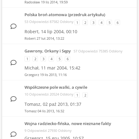
Radosław
19 lis 2014, 19:59
Polska broń atomowa (przedruk artykułu)
53 Odpowiedzi 87582 Odsłony
1
2
3
4
5
6
Robert,
14 lip 2004, 00:10
Robert
27 lut 2014, 13:22
Gawrony, Orkany i Sępy
57 Odpowiedzi 75385 Odsłony
1
2
3
4
5
6
Michał,
11 mar 2004, 15:42
Grzegorz
19 lis 2013, 11:16
Współczesne pole walki, a cywile
10 Odpowiedzi 20524 Odsłony
1
2
Tomasz,
02 paź 2013, 01:37
Tomasz
04 lis 2013, 16:32
Wojna radziecko-fińska, nowe nieznane fakty
9 Odpowiedzi 27930 Odsłony
Grzegorz,
15 gru 2005, 10:57