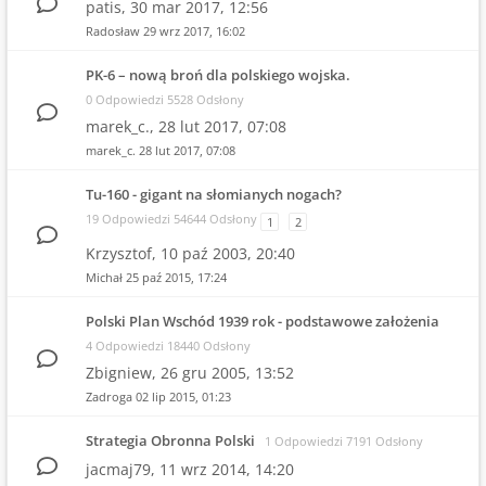
patis,
30 mar 2017, 12:56
Radosław
29 wrz 2017, 16:02
PK-6 – nową broń dla polskiego wojska.
0 Odpowiedzi 5528 Odsłony
marek_c.,
28 lut 2017, 07:08
marek_c.
28 lut 2017, 07:08
Tu-160 - gigant na słomianych nogach?
19 Odpowiedzi 54644 Odsłony
1
2
Krzysztof,
10 paź 2003, 20:40
Michał
25 paź 2015, 17:24
Polski Plan Wschód 1939 rok - podstawowe założenia
4 Odpowiedzi 18440 Odsłony
Zbigniew,
26 gru 2005, 13:52
Zadroga
02 lip 2015, 01:23
Strategia Obronna Polski
1 Odpowiedzi 7191 Odsłony
jacmaj79,
11 wrz 2014, 14:20