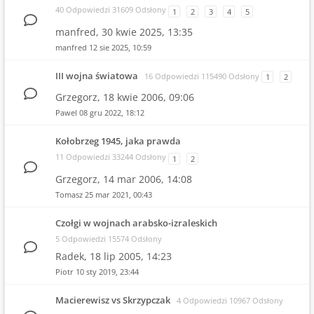
40 Odpowiedzi 31609 Odsłony
1
2
3
4
5
manfred,
30 kwie 2025, 13:35
manfred
12 sie 2025, 10:59
III wojna światowa
16 Odpowiedzi 115490 Odsłony
1
2
Grzegorz,
18 kwie 2006, 09:06
Pawel
08 gru 2022, 18:12
Kołobrzeg 1945, jaka prawda
11 Odpowiedzi 33244 Odsłony
1
2
Grzegorz,
14 mar 2006, 14:08
Tomasz
25 mar 2021, 00:43
Czołgi w wojnach arabsko-izraleskich
5 Odpowiedzi 15574 Odsłony
Radek,
18 lip 2005, 14:23
Piotr
10 sty 2019, 23:44
Macierewisz vs Skrzypczak
4 Odpowiedzi 10967 Odsłony