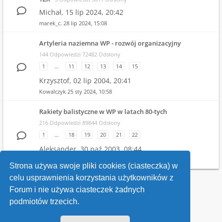
Michał,
15 lip 2024, 20:42
marek_c.
28 lip 2024, 15:08
Artyleria naziemna WP - rozwój organizacyjny
144 Odpowiedzi 72482 Odsłony
1
…
11
12
13
14
15
Krzysztof,
02 lip 2004, 20:41
Kowalczyk
25 sty 2024, 10:58
Rakiety balistyczne w WP w latach 80-tych
216 Odpowiedzi 89844 Odsłony
1
…
18
19
20
21
22
Aleksander,
30 paź 2003, 08:44
Witold
19 gru 2023, 21:04
Strona używa swoje pliki cookies (ciasteczka) w
celu usprawnienia korzystania użytkowników z
Wróć do wykazu forów
Forum i nie używa ciasteczek żadnych
podmiotów trzecich.
Kontakt