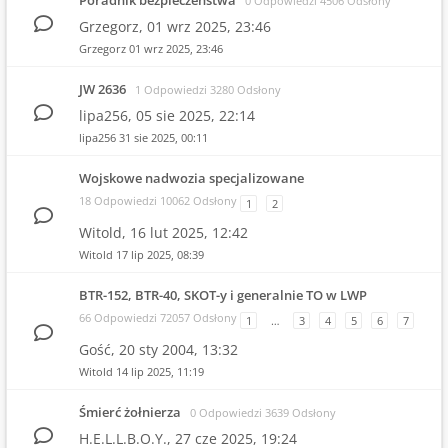
Poradnik bezpieczeństwa
0 Odpowiedzi 4506 Odsłony
Grzegorz,
01 wrz 2025, 23:46
Grzegorz
01 wrz 2025, 23:46
JW 2636
1 Odpowiedzi 3280 Odsłony
lipa256,
05 sie 2025, 22:14
lipa256
31 sie 2025, 00:11
Wojskowe nadwozia specjalizowane
18 Odpowiedzi 10062 Odsłony
1
2
Witold,
16 lut 2025, 12:42
Witold
17 lip 2025, 08:39
BTR-152, BTR-40, SKOT-y i generalnie TO w LWP
66 Odpowiedzi 72057 Odsłony
1
…
3
4
5
6
7
Gość,
20 sty 2004, 13:32
Witold
14 lip 2025, 11:19
Śmierć żołnierza
0 Odpowiedzi 3639 Odsłony
H.E.L.L.B.O.Y.,
27 cze 2025, 19:24