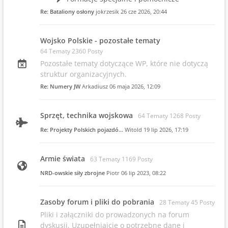
Re: Bataliony osłony
jokrzesik
26 cze 2026, 20:44
Wojsko Polskie - pozostałe tematy
64 Tematy 2360 Posty
Pozostałe tematy dotyczące WP, które nie dotyczą
struktur organizacyjnych.
Re: Numery JW
Arkadiusz
06 maja 2026, 12:09
Sprzęt, technika wojskowa
64 Tematy 1268 Posty
Re: Projekty Polskich pojazdó…
Witold
19 lip 2026, 17:19
Armie świata
63 Tematy 1169 Posty
NRD-owskie siły zbrojne
Piotr
06 lip 2023, 08:22
Zasoby forum i pliki do pobrania
28 Tematy 45 Posty
Pliki i załączniki do prowadzonych na forum
dyskusji. Uzupełniajcie o potrzebne dane i