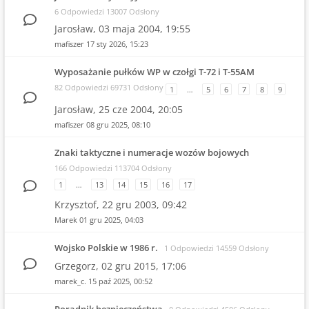
6 Odpowiedzi 13007 Odsłony
Jarosław,
03 maja 2004, 19:55
mafiszer
17 sty 2026, 15:23
Wyposażanie pułków WP w czołgi T-72 i T-55AM
82 Odpowiedzi 69731 Odsłony
1
…
5
6
7
8
9
Jarosław,
25 cze 2004, 20:05
mafiszer
08 gru 2025, 08:10
Znaki taktyczne i numeracje wozów bojowych
166 Odpowiedzi 113704 Odsłony
1
…
13
14
15
16
17
Krzysztof,
22 gru 2003, 09:42
Marek
01 gru 2025, 04:03
Wojsko Polskie w 1986 r.
1 Odpowiedzi 14559 Odsłony
Grzegorz,
02 gru 2015, 17:06
marek_c.
15 paź 2025, 00:52