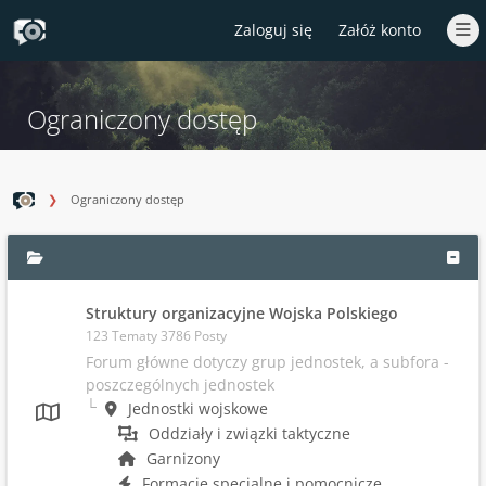
Zaloguj się
Załóż konto
Ograniczony dostęp
Ograniczony dostęp
Struktury organizacyjne Wojska Polskiego
123 Tematy 3786 Posty
Forum główne dotyczy grup jednostek, a subfora -
poszczególnych jednostek
Jednostki wojskowe
Oddziały i związki taktyczne
Garnizony
Formacje specjalne i pomocnicze