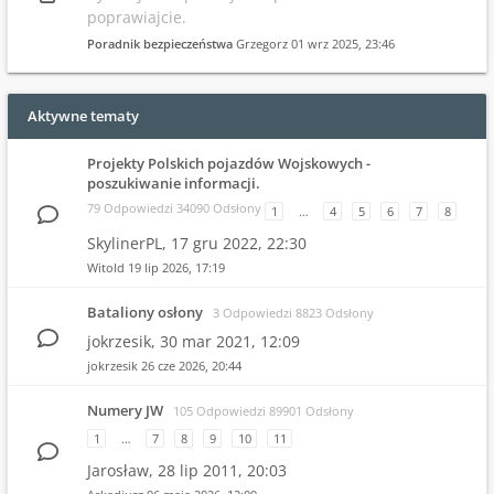
poprawiajcie.
Poradnik bezpieczeństwa
Grzegorz
01 wrz 2025, 23:46
Aktywne tematy
Projekty Polskich pojazdów Wojskowych -
poszukiwanie informacji.
79 Odpowiedzi 34090 Odsłony
1
…
4
5
6
7
8
SkylinerPL,
17 gru 2022, 22:30
Witold
19 lip 2026, 17:19
Bataliony osłony
3 Odpowiedzi 8823 Odsłony
jokrzesik,
30 mar 2021, 12:09
jokrzesik
26 cze 2026, 20:44
Numery JW
105 Odpowiedzi 89901 Odsłony
1
…
7
8
9
10
11
Jarosław,
28 lip 2011, 20:03