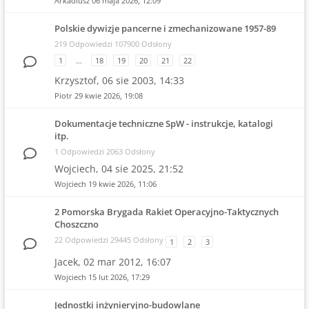
Arkadiusz
06 maja 2026, 12:09
Polskie dywizje pancerne i zmechanizowane 1957-89
219 Odpowiedzi 107900 Odsłony
1
…
18
19
20
21
22
Krzysztof,
06 sie 2003, 14:33
Piotr
29 kwie 2026, 19:08
Dokumentacje techniczne SpW - instrukcje, katalogi
itp.
1 Odpowiedzi 2063 Odsłony
Wojciech,
04 sie 2025, 21:52
Wojciech
19 kwie 2026, 11:06
2 Pomorska Brygada Rakiet Operacyjno-Taktycznych
Choszczno
22 Odpowiedzi 29445 Odsłony
1
2
3
Jacek,
02 mar 2012, 16:07
Wojciech
15 lut 2026, 17:29
Jednostki inżynieryjno-budowlane