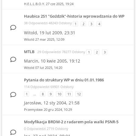
H.E.L.L.B.O.Y.
27 cze 2025, 19:24
Haubica 2S1 "Goździk"-historia wprowadzania do WP
38 Odpowiedzi 48243 Odsłony
1
2
3
4
Witold,
19 lut 2009, 23:31
Witold
27 mar 2025, 12:09
MTLB
29 Odpowiedzi 78277 Odsłony
1
2
3
Marcin,
10 kwie 2005, 19:12
Witold
07 lut 2025, 14:20
Pytania do struktury WP w dniu 01.01.1986
114 Odpowiedzi 69901 Odsłony
1
…
8
9
10
11
12
Jarosław,
12 sty 2004, 21:58
Przemysław
20 gru 2024, 10:29
Modyfikacja BRDM-2 z radarem pola walki PSNR-5
0 Odpowiedzi 2719 Odsłony