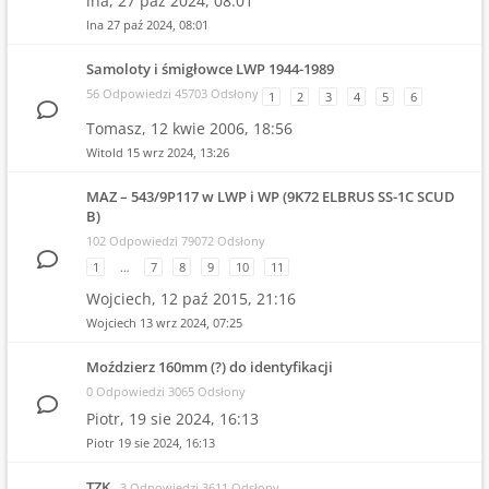
lna,
27 paź 2024, 08:01
lna
27 paź 2024, 08:01
Samoloty i śmigłowce LWP 1944-1989
56 Odpowiedzi 45703 Odsłony
1
2
3
4
5
6
Tomasz,
12 kwie 2006, 18:56
Witold
15 wrz 2024, 13:26
MAZ – 543/9P117 w LWP i WP (9K72 ELBRUS SS-1C SCUD
B)
102 Odpowiedzi 79072 Odsłony
1
…
7
8
9
10
11
Wojciech,
12 paź 2015, 21:16
Wojciech
13 wrz 2024, 07:25
Moździerz 160mm (?) do identyfikacji
0 Odpowiedzi 3065 Odsłony
Piotr,
19 sie 2024, 16:13
Piotr
19 sie 2024, 16:13
TZK
3 Odpowiedzi 3611 Odsłony