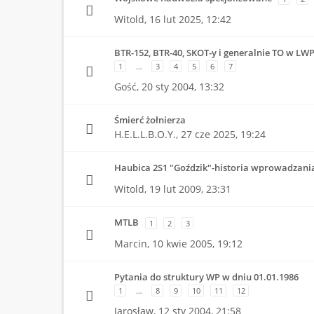
Witold,
16 lut 2025, 12:42
BTR-152, BTR-40, SKOT-y i generalnie TO w LW
1
…
3
4
5
6
7
Gość,
20 sty 2004, 13:32
Śmierć żołnierza
H.E.L.L.B.O.Y.,
27 cze 2025, 19:24
Haubica 2S1 "Goździk"-historia wprowadzani
Witold,
19 lut 2009, 23:31
MTLB
1
2
3
Marcin,
10 kwie 2005, 19:12
Pytania do struktury WP w dniu 01.01.1986
1
…
8
9
10
11
12
Jarosław,
12 sty 2004, 21:58