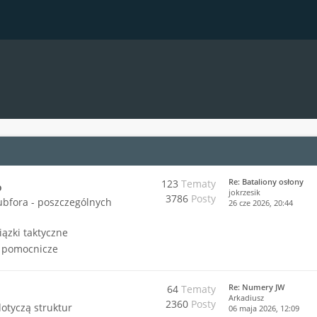
Re: Bataliony osłony
123
Tematy
o
jokrzesik
3786
Posty
ubfora - poszczególnych
26 cze 2026, 20:44
iązki taktyczne
i pomocnicze
Re: Numery JW
64
Tematy
Arkadiusz
2360
Posty
dotyczą struktur
06 maja 2026, 12:09