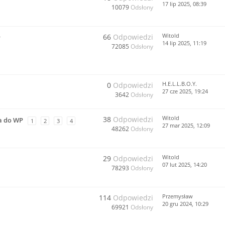
17 lip 2025, 08:39
10079
Odsłony
Witold
66
Odpowiedzi
P
14 lip 2025, 11:19
72085
Odsłony
H.E.L.L.B.O.Y.
0
Odpowiedzi
27 cze 2025, 19:24
3642
Odsłony
Witold
38
Odpowiedzi
a do WP
1
2
3
4
27 mar 2025, 12:09
48262
Odsłony
Witold
29
Odpowiedzi
07 lut 2025, 14:20
78293
Odsłony
Przemysław
114
Odpowiedzi
20 gru 2024, 10:29
69921
Odsłony