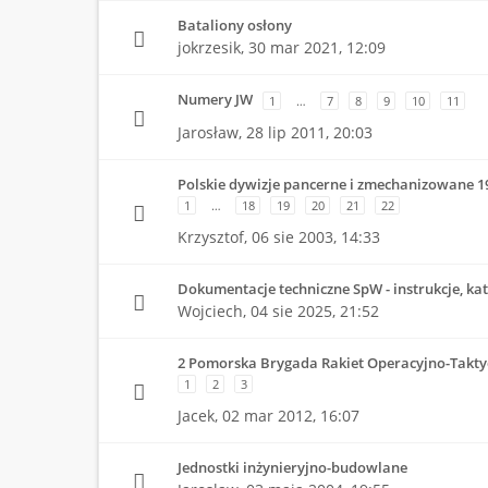
Bataliony osłony
jokrzesik,
30 mar 2021, 12:09
Numery JW
1
…
7
8
9
10
11
Jarosław,
28 lip 2011, 20:03
Polskie dywizje pancerne i zmechanizowane 1
1
…
18
19
20
21
22
Krzysztof,
06 sie 2003, 14:33
Dokumentacje techniczne SpW - instrukcje, kata
Wojciech,
04 sie 2025, 21:52
2 Pomorska Brygada Rakiet Operacyjno-Takty
1
2
3
Jacek,
02 mar 2012, 16:07
Jednostki inżynieryjno-budowlane