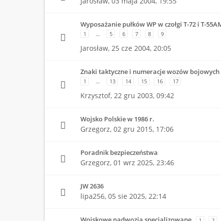
Jarosław,
03 maja 2004, 19:55
Wyposażanie pułków WP w czołgi T-72 i T-55A
1
…
5
6
7
8
9
Jarosław,
25 cze 2004, 20:05
Znaki taktyczne i numeracje wozów bojowych
1
…
13
14
15
16
17
Krzysztof,
22 gru 2003, 09:42
Wojsko Polskie w 1986 r.
Grzegorz,
02 gru 2015, 17:06
Poradnik bezpieczeństwa
Grzegorz,
01 wrz 2025, 23:46
JW 2636
lipa256,
05 sie 2025, 22:14
Wojskowe nadwozia specjalizowane
1
2