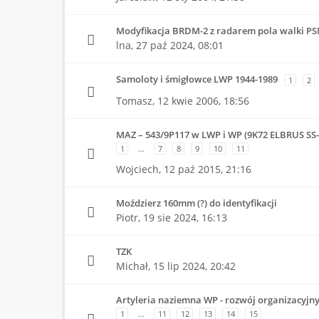
Modyfikacja BRDM-2 z radarem pola walki PS
lna,
27 paź 2024, 08:01
Samoloty i śmigłowce LWP 1944-1989
1
2
Tomasz,
12 kwie 2006, 18:56
MAZ – 543/9P117 w LWP i WP (9K72 ELBRUS SS
1
…
7
8
9
10
11
Wojciech,
12 paź 2015, 21:16
Moździerz 160mm (?) do identyfikacji
Piotr,
19 sie 2024, 16:13
TZK
Michał,
15 lip 2024, 20:42
Artyleria naziemna WP - rozwój organizacyjn
1
…
11
12
13
14
15