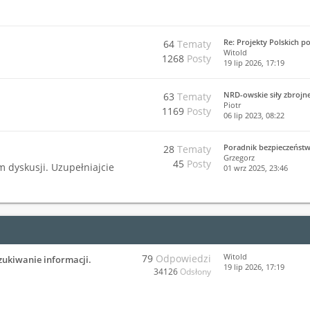
Re: Projekty Polskich p
64
Tematy
Witold
1268
Posty
19 lip 2026, 17:19
NRD-owskie siły zbrojn
63
Tematy
Piotr
1169
Posty
06 lip 2023, 08:22
Poradnik bezpieczeńst
28
Tematy
Grzegorz
45
Posty
m dyskusji. Uzupełniajcie
01 wrz 2025, 23:46
Witold
79
Odpowiedzi
zukiwanie informacji.
19 lip 2026, 17:19
34126
Odsłony