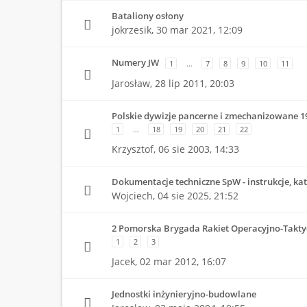
Bataliony osłony
jokrzesik,
30 mar 2021, 12:09
Numery JW
1
…
7
8
9
10
11
Jarosław,
28 lip 2011, 20:03
Polskie dywizje pancerne i zmechanizowane 1
1
…
18
19
20
21
22
Krzysztof,
06 sie 2003, 14:33
Dokumentacje techniczne SpW - instrukcje, kata
Wojciech,
04 sie 2025, 21:52
2 Pomorska Brygada Rakiet Operacyjno-Takty
1
2
3
Jacek,
02 mar 2012, 16:07
Jednostki inżynieryjno-budowlane