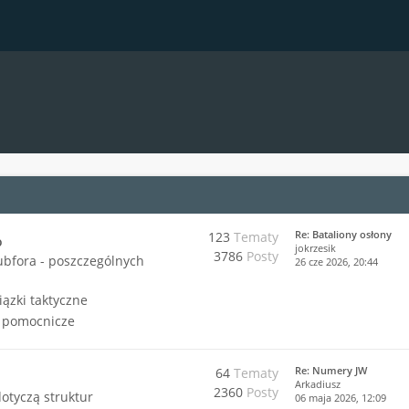
Re: Bataliony osłony
123
Tematy
o
jokrzesik
3786
Posty
ubfora - poszczególnych
26 cze 2026, 20:44
iązki taktyczne
i pomocnicze
Re: Numery JW
64
Tematy
Arkadiusz
2360
Posty
dotyczą struktur
06 maja 2026, 12:09