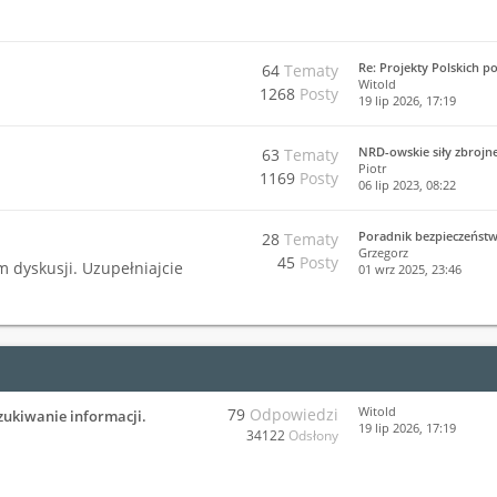
Re: Projekty Polskich p
64
Tematy
Witold
1268
Posty
19 lip 2026, 17:19
NRD-owskie siły zbrojn
63
Tematy
Piotr
1169
Posty
06 lip 2023, 08:22
Poradnik bezpieczeńst
28
Tematy
Grzegorz
45
Posty
m dyskusji. Uzupełniajcie
01 wrz 2025, 23:46
Witold
79
Odpowiedzi
zukiwanie informacji.
19 lip 2026, 17:19
34122
Odsłony