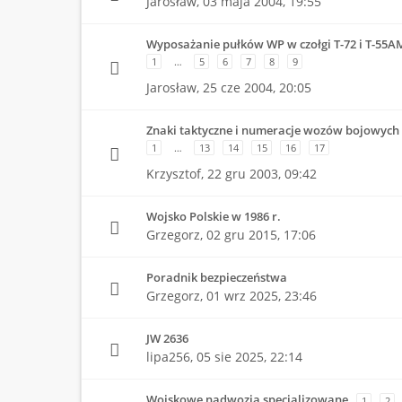
Jarosław,
03 maja 2004, 19:55
Wyposażanie pułków WP w czołgi T-72 i T-55A
1
…
5
6
7
8
9
Jarosław,
25 cze 2004, 20:05
Znaki taktyczne i numeracje wozów bojowych
1
…
13
14
15
16
17
Krzysztof,
22 gru 2003, 09:42
Wojsko Polskie w 1986 r.
Grzegorz,
02 gru 2015, 17:06
Poradnik bezpieczeństwa
Grzegorz,
01 wrz 2025, 23:46
JW 2636
lipa256,
05 sie 2025, 22:14
Wojskowe nadwozia specjalizowane
1
2