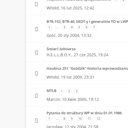
Witold,
16 lut 2025, 12:42
BTR-152, BTR-40, SKOT-y i generalnie TO w LW
1
…
3
4
5
6
7
Gość,
20 sty 2004, 13:32
Śmierć żołnierza
H.E.L.L.B.O.Y.,
27 cze 2025, 19:24
Haubica 2S1 "Goździk"-historia wprowadzani
Witold,
19 lut 2009, 23:31
MTLB
1
2
3
Marcin,
10 kwie 2005, 19:12
Pytania do struktury WP w dniu 01.01.1986
1
…
8
9
10
11
12
Jarosław,
12 sty 2004, 21:58