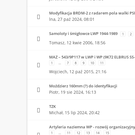
Modyfikacja BRDM-2 z radarem pola walki PS
lna,
27 paź 2024, 08:01
Samoloty i śmigłowce LWP 1944-1989
1
2
Tomasz,
12 kwie 2006, 18:56
MAZ – 543/9P117 w LWP i WP (9K72 ELBRUS SS
1
…
7
8
9
10
11
Wojciech,
12 paź 2015, 21:16
Moździerz 160mm (?) do identyfikacji
Piotr,
19 sie 2024, 16:13
TZK
Michał,
15 lip 2024, 20:42
Artyleria naziemna WP - rozwój organizacyjn
1
…
11
12
13
14
15