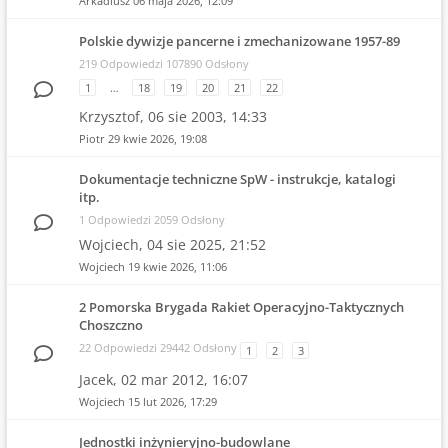
Arkadiusz
06 maja 2026, 12:09
Polskie dywizje pancerne i zmechanizowane 1957-89
219 Odpowiedzi 107890 Odsłony
1
…
18
19
20
21
22
Krzysztof,
06 sie 2003, 14:33
Piotr
29 kwie 2026, 19:08
Dokumentacje techniczne SpW - instrukcje, katalogi
itp.
1 Odpowiedzi 2059 Odsłony
Wojciech,
04 sie 2025, 21:52
Wojciech
19 kwie 2026, 11:06
2 Pomorska Brygada Rakiet Operacyjno-Taktycznych
Choszczno
22 Odpowiedzi 29442 Odsłony
1
2
3
Jacek,
02 mar 2012, 16:07
Wojciech
15 lut 2026, 17:29
Jednostki inżynieryjno-budowlane