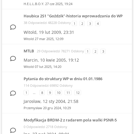
H.E.L.L.B.O.Y.
27 cze 2025, 19:24
Haubica 2S1 "Goździk"-historia wprowadzania do WP
38 Odpowiedzi 48228 Odsłony
1
2
3
4
Witold,
19 lut 2009, 23:31
Witold
27 mar 2025, 12:09
MTLB
29 Odpowiedzi 78271 Odsłony
1
2
3
Marcin,
10 kwie 2005, 19:12
Witold
07 lut 2025, 14:20
Pytania do struktury WP w dniu 01.01.1986
114 Odpowiedzi 69892 Odsłony
1
…
8
9
10
11
12
Jarosław,
12 sty 2004, 21:58
Przemysław
20 gru 2024, 10:29
Modyfikacja BRDM-2 z radarem pola walki PSNR-5
0 Odpowiedzi 2718 Odsłony