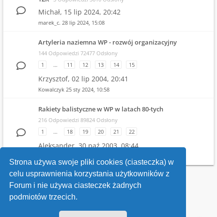
Michał,
15 lip 2024, 20:42
marek_c.
28 lip 2024, 15:08
Artyleria naziemna WP - rozwój organizacyjny
144 Odpowiedzi 72477 Odsłony
1
…
11
12
13
14
15
Krzysztof,
02 lip 2004, 20:41
Kowalczyk
25 sty 2024, 10:58
Rakiety balistyczne w WP w latach 80-tych
216 Odpowiedzi 89824 Odsłony
1
…
18
19
20
21
22
Aleksander,
30 paź 2003, 08:44
Witold
19 gru 2023, 21:04
Strona używa swoje pliki cookies (ciasteczka) w
celu usprawnienia korzystania użytkowników z
Wróć do wykazu forów
Forum i nie używa ciasteczek żadnych
podmiotów trzecich.
Kontakt