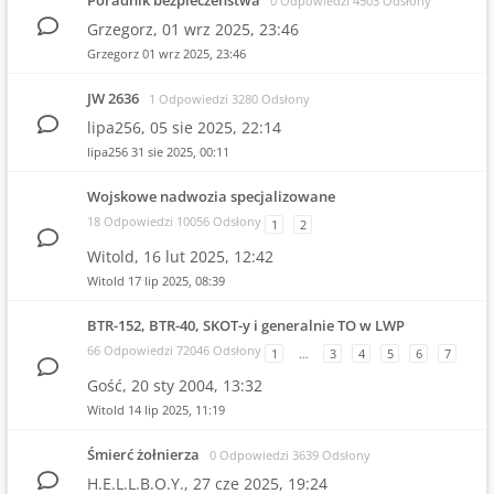
Poradnik bezpieczeństwa
0 Odpowiedzi 4503 Odsłony
Grzegorz,
01 wrz 2025, 23:46
Grzegorz
01 wrz 2025, 23:46
JW 2636
1 Odpowiedzi 3280 Odsłony
lipa256,
05 sie 2025, 22:14
lipa256
31 sie 2025, 00:11
Wojskowe nadwozia specjalizowane
18 Odpowiedzi 10056 Odsłony
1
2
Witold,
16 lut 2025, 12:42
Witold
17 lip 2025, 08:39
BTR-152, BTR-40, SKOT-y i generalnie TO w LWP
66 Odpowiedzi 72046 Odsłony
1
…
3
4
5
6
7
Gość,
20 sty 2004, 13:32
Witold
14 lip 2025, 11:19
Śmierć żołnierza
0 Odpowiedzi 3639 Odsłony
H.E.L.L.B.O.Y.,
27 cze 2025, 19:24