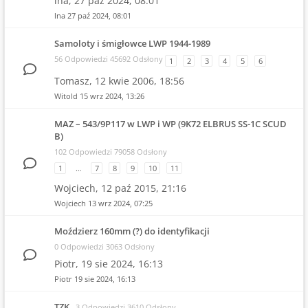
lna,
27 paź 2024, 08:01
lna
27 paź 2024, 08:01
Samoloty i śmigłowce LWP 1944-1989
56 Odpowiedzi 45692 Odsłony
1
2
3
4
5
6
Tomasz,
12 kwie 2006, 18:56
Witold
15 wrz 2024, 13:26
MAZ – 543/9P117 w LWP i WP (9K72 ELBRUS SS-1C SCUD
B)
102 Odpowiedzi 79058 Odsłony
1
…
7
8
9
10
11
Wojciech,
12 paź 2015, 21:16
Wojciech
13 wrz 2024, 07:25
Moździerz 160mm (?) do identyfikacji
0 Odpowiedzi 3063 Odsłony
Piotr,
19 sie 2024, 16:13
Piotr
19 sie 2024, 16:13
TZK
3 Odpowiedzi 3610 Odsłony