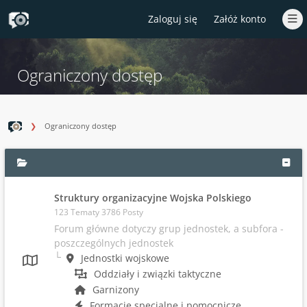
Zaloguj się
Załóż konto
Ograniczony dostęp
Ograniczony dostęp
Struktury organizacyjne Wojska Polskiego
123 Tematy 3786 Posty
Forum główne dotyczy grup jednostek, a subfora -
poszczególnych jednostek
Jednostki wojskowe
Oddziały i związki taktyczne
Garnizony
Formacje specjalne i pomocnicze