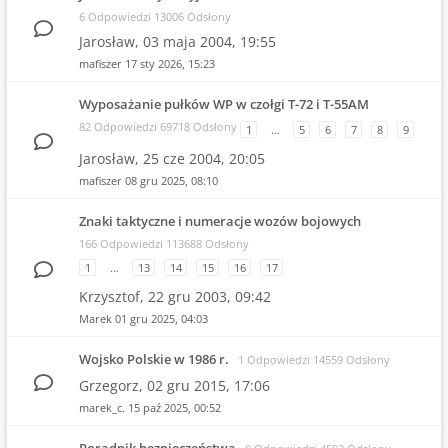
6 Odpowiedzi 13006 Odsłony
Jarosław,
03 maja 2004, 19:55
mafiszer
17 sty 2026, 15:23
Wyposażanie pułków WP w czołgi T-72 i T-55AM
82 Odpowiedzi 69718 Odsłony
1
…
5
6
7
8
9
Jarosław,
25 cze 2004, 20:05
mafiszer
08 gru 2025, 08:10
Znaki taktyczne i numeracje wozów bojowych
166 Odpowiedzi 113688 Odsłony
1
…
13
14
15
16
17
Krzysztof,
22 gru 2003, 09:42
Marek
01 gru 2025, 04:03
Wojsko Polskie w 1986 r.
1 Odpowiedzi 14559 Odsłony
Grzegorz,
02 gru 2015, 17:06
marek_c.
15 paź 2025, 00:52