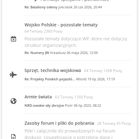
Re: Bataliony osłony
jokrzesik
26 cze 2026, 20:44
Wojsko Polskie - pozostałe tematy
64 Tematy 2360 Posty
Pozostałe tematy dotyczące WP, które nie dotyczą
struktur organizacyjnych.
Re: Numery JW
Arkadiusz
06 maja 2026, 12:09
Sprzęt, technika wojskowa
64 Tematy 1268 Posty
Re: Projekty Polskich pojazdó…
Witold
19 lip 2026, 17:19
Armie świata
63 Tematy 1169 Posty
NRD-owskie siły zbrojne
Piotr
06 lip 2023, 08:22
Zasoby forum i pliki do pobrania
28 Tematy 45 Posty
Pliki i załączniki do prowadzonych na forum
dyskusji. Uzupełniajcie o potrzebne dane i