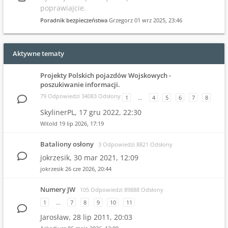
poprawiajcie.
Poradnik bezpieczeństwa
Grzegorz
01 wrz 2025, 23:46
Aktywne tematy
Projekty Polskich pojazdów Wojskowych -
poszukiwanie informacji.
79 Odpowiedzi 34083 Odsłony
1
…
4
5
6
7
8
SkylinerPL,
17 gru 2022, 22:30
Witold
19 lip 2026, 17:19
Bataliony osłony
3 Odpowiedzi 8821 Odsłony
jokrzesik,
30 mar 2021, 12:09
jokrzesik
26 cze 2026, 20:44
Numery JW
105 Odpowiedzi 89888 Odsłony
1
…
7
8
9
10
11
Jarosław,
28 lip 2011, 20:03