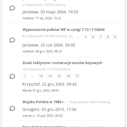
6 Odpowiedzi 13018 Odsłony
Jarosław,
03 maja 2004, 19:55
mafiszer
17 sty 2026, 15:23
Wyposażanie pułków WP w czołgi T-72 i T-55AM
82 Odpowiedzi 69768 Odsłony
1
…
5
6
7
8
9
Jarosław,
25 cze 2004, 20:05
mafiszer
08 gru 2025, 08:10
Znaki taktyczne i numeracje wozów bojowych
166 Odpowiedzi 113733 Odsłony
1
…
13
14
15
16
17
Krzysztof,
22 gru 2003, 09:42
Marek
01 gru 2025, 04:03
Wojsko Polskie w 1986 r.
1 Odpowiedzi 14565 Odsłony
Grzegorz,
02 gru 2015, 17:06
marek_c.
15 paź 2025, 00:52