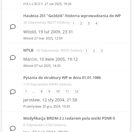
H.E.L.L.B.O.Y.
27 cze 2025, 19:24
Haubica 2S1 "Goździk"-historia wprowadzania do WP
38 Odpowiedzi 48277 Odsłony
1
2
3
4
Witold,
19 lut 2009, 23:31
Witold
27 mar 2025, 12:09
MTLB
29 Odpowiedzi 78310 Odsłony
1
2
3
Marcin,
10 kwie 2005, 19:12
Witold
07 lut 2025, 14:20
Pytania do struktury WP w dniu 01.01.1986
114 Odpowiedzi 69944 Odsłony
1
…
8
9
10
11
12
Jarosław,
12 sty 2004, 21:58
Przemysław
20 gru 2024, 10:29
Modyfikacja BRDM-2 z radarem pola walki PSNR-5
0 Odpowiedzi 2724 Odsłony