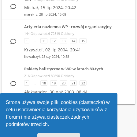
Michał,
15 lip 2024, 20:42
marek_c.
28 lip 2024, 15:08
Artyleria naziemna WP - rozwój organizacyjny
144 Odpowiedzi 72519 Odsłony
1
…
11
12
13
14
15
Krzysztof,
02 lip 2004, 20:41
Kowalczyk
25 sty 2024, 10:58
Rakiety balistyczne w WP w latach 80-tych
216 Odpowiedzi 89890 Odsłony
1
…
18
19
20
21
22
Aleksander,
30 paź 2003, 08:44
Witold
19 gru 2023, 21:04
Strona używa swoje pliki cookies (ciasteczka) w
celu usprawnienia korzystania użytkowników z
Wróć do wykazu forów
Forum i nie używa ciasteczek żadnych
podmiotów trzecich.
Kontakt