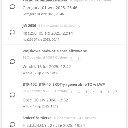
Poradnik bezpieczeństwa
0 Odpowiedzi 4517 Odsłony
Grzegorz,
01 wrz 2025, 23:46
Grzegorz
01 wrz 2025, 23:46
JW 2636
1 Odpowiedzi 3288 Odsłony
lipa256,
05 sie 2025, 22:14
lipa256
31 sie 2025, 00:11
Wojskowe nadwozia specjalizowane
18 Odpowiedzi 10087 Odsłony
1
2
Witold,
16 lut 2025, 12:42
Witold
17 lip 2025, 08:39
BTR-152, BTR-40, SKOT-y i generalnie TO w LWP
66 Odpowiedzi 72112 Odsłony
1
…
3
4
5
6
7
Gość,
20 sty 2004, 13:32
Witold
14 lip 2025, 11:19
Śmierć żołnierza
0 Odpowiedzi 3645 Odsłony
H.E.L.L.B.O.Y.,
27 cze 2025, 19:24