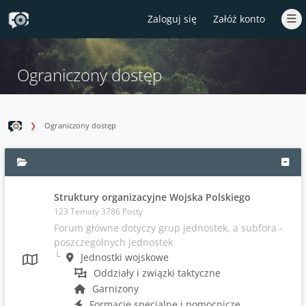
Zaloguj się
Załóż konto
Ograniczony dostęp
Ograniczony dostęp
Struktury organizacyjne Wojska Polskiego
123 Tematy 3786 Posty
Forum główne dotyczy grup jednostek, a subfora -
poszczególnych jednostek
Jednostki wojskowe
Oddziały i związki taktyczne
Garnizony
Formacje specjalne i pomocnicze