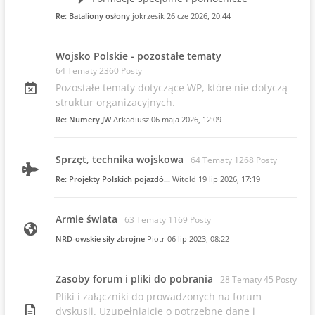
Re: Bataliony osłony
jokrzesik
26 cze 2026, 20:44
Wojsko Polskie - pozostałe tematy
64 Tematy 2360 Posty
Pozostałe tematy dotyczące WP, które nie dotyczą
struktur organizacyjnych.
Re: Numery JW
Arkadiusz
06 maja 2026, 12:09
Sprzęt, technika wojskowa
64 Tematy 1268 Posty
Re: Projekty Polskich pojazdó…
Witold
19 lip 2026, 17:19
Armie świata
63 Tematy 1169 Posty
NRD-owskie siły zbrojne
Piotr
06 lip 2023, 08:22
Zasoby forum i pliki do pobrania
28 Tematy 45 Posty
Pliki i załączniki do prowadzonych na forum
dyskusji. Uzupełniajcie o potrzebne dane i