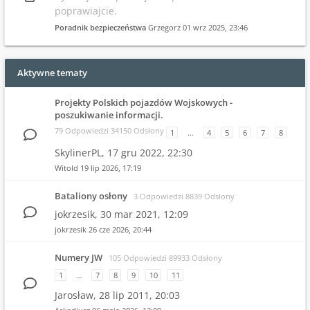
poprawiajcie.
Poradnik bezpieczeństwa
Grzegorz
01 wrz 2025, 23:46
Aktywne tematy
Projekty Polskich pojazdów Wojskowych -
poszukiwanie informacji.
79 Odpowiedzi 34150 Odsłony
1
…
4
5
6
7
8
SkylinerPL,
17 gru 2022, 22:30
Witold
19 lip 2026, 17:19
Bataliony osłony
3 Odpowiedzi 8839 Odsłony
jokrzesik,
30 mar 2021, 12:09
jokrzesik
26 cze 2026, 20:44
Numery JW
105 Odpowiedzi 89933 Odsłony
1
…
7
8
9
10
11
Jarosław,
28 lip 2011, 20:03