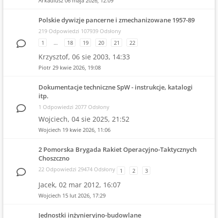
Arkadiusz
06 maja 2026, 12:09
Polskie dywizje pancerne i zmechanizowane 1957-89
219 Odpowiedzi 107939 Odsłony
1
…
18
19
20
21
22
Krzysztof,
06 sie 2003, 14:33
Piotr
29 kwie 2026, 19:08
Dokumentacje techniczne SpW - instrukcje, katalogi
itp.
1 Odpowiedzi 2077 Odsłony
Wojciech,
04 sie 2025, 21:52
Wojciech
19 kwie 2026, 11:06
2 Pomorska Brygada Rakiet Operacyjno-Taktycznych
Choszczno
22 Odpowiedzi 29474 Odsłony
1
2
3
Jacek,
02 mar 2012, 16:07
Wojciech
15 lut 2026, 17:29
Jednostki inżynieryjno-budowlane