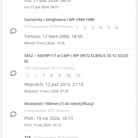
lna,
27 paź 2024, 08:01
lna
27 paź 2024, 08:01
Samoloty i śmigłowce LWP 1944-1989
56 Odpowiedzi 45755 Odsłony
1
2
3
4
5
6
Tomasz,
12 kwie 2006, 18:56
Witold
15 wrz 2024, 13:26
MAZ – 543/9P117 w LWP i WP (9K72 ELBRUS SS-1C SCUD
B)
102 Odpowiedzi 79111 Odsłony
1
…
7
8
9
10
11
Wojciech,
12 paź 2015, 21:16
Wojciech
13 wrz 2024, 07:25
Moździerz 160mm (?) do identyfikacji
0 Odpowiedzi 3071 Odsłony
Piotr,
19 sie 2024, 16:13
Piotr
19 sie 2024, 16:13
TZK
3 Odpowiedzi 3616 Odsłony