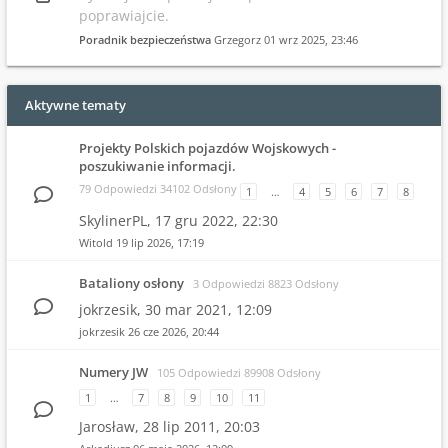
poprawiajcie.
Poradnik bezpieczeństwa
Grzegorz
01 wrz 2025, 23:46
Aktywne tematy
Projekty Polskich pojazdów Wojskowych -
poszukiwanie informacji.
79 Odpowiedzi 34102 Odsłony
1
…
4
5
6
7
8
SkylinerPL,
17 gru 2022, 22:30
Witold
19 lip 2026, 17:19
Bataliony osłony
3 Odpowiedzi 8823 Odsłony
jokrzesik,
30 mar 2021, 12:09
jokrzesik
26 cze 2026, 20:44
Numery JW
105 Odpowiedzi 89908 Odsłony
1
…
7
8
9
10
11
Jarosław,
28 lip 2011, 20:03