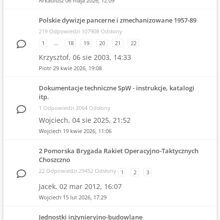
Arkadiusz
06 maja 2026, 12:09
Polskie dywizje pancerne i zmechanizowane 1957-89
219 Odpowiedzi 107908 Odsłony
1
…
18
19
20
21
22
Krzysztof,
06 sie 2003, 14:33
Piotr
29 kwie 2026, 19:08
Dokumentacje techniczne SpW - instrukcje, katalogi
itp.
1 Odpowiedzi 2064 Odsłony
Wojciech,
04 sie 2025, 21:52
Wojciech
19 kwie 2026, 11:06
2 Pomorska Brygada Rakiet Operacyjno-Taktycznych
Choszczno
22 Odpowiedzi 29452 Odsłony
1
2
3
Jacek,
02 mar 2012, 16:07
Wojciech
15 lut 2026, 17:29
Jednostki inżynieryjno-budowlane