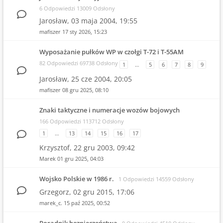
6 Odpowiedzi 13009 Odsłony
Jarosław,
03 maja 2004, 19:55
mafiszer
17 sty 2026, 15:23
Wyposażanie pułków WP w czołgi T-72 i T-55AM
82 Odpowiedzi 69738 Odsłony
1
…
5
6
7
8
9
Jarosław,
25 cze 2004, 20:05
mafiszer
08 gru 2025, 08:10
Znaki taktyczne i numeracje wozów bojowych
166 Odpowiedzi 113712 Odsłony
1
…
13
14
15
16
17
Krzysztof,
22 gru 2003, 09:42
Marek
01 gru 2025, 04:03
Wojsko Polskie w 1986 r.
1 Odpowiedzi 14559 Odsłony
Grzegorz,
02 gru 2015, 17:06
marek_c.
15 paź 2025, 00:52