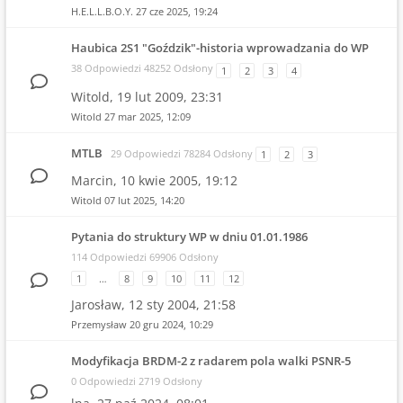
H.E.L.L.B.O.Y.
27 cze 2025, 19:24
Haubica 2S1 "Goździk"-historia wprowadzania do WP
38 Odpowiedzi 48252 Odsłony
1
2
3
4
Witold,
19 lut 2009, 23:31
Witold
27 mar 2025, 12:09
MTLB
29 Odpowiedzi 78284 Odsłony
1
2
3
Marcin,
10 kwie 2005, 19:12
Witold
07 lut 2025, 14:20
Pytania do struktury WP w dniu 01.01.1986
114 Odpowiedzi 69906 Odsłony
1
…
8
9
10
11
12
Jarosław,
12 sty 2004, 21:58
Przemysław
20 gru 2024, 10:29
Modyfikacja BRDM-2 z radarem pola walki PSNR-5
0 Odpowiedzi 2719 Odsłony