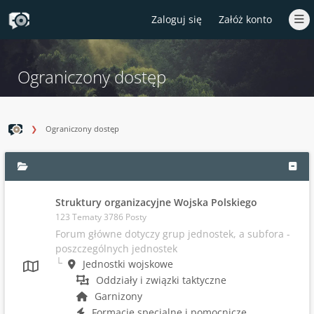
Zaloguj się
Załóż konto
Ograniczony dostęp
Ograniczony dostęp
Struktury organizacyjne Wojska Polskiego
123 Tematy 3786 Posty
Forum główne dotyczy grup jednostek, a subfora -
poszczególnych jednostek
Jednostki wojskowe
Oddziały i związki taktyczne
Garnizony
Formacje specjalne i pomocnicze