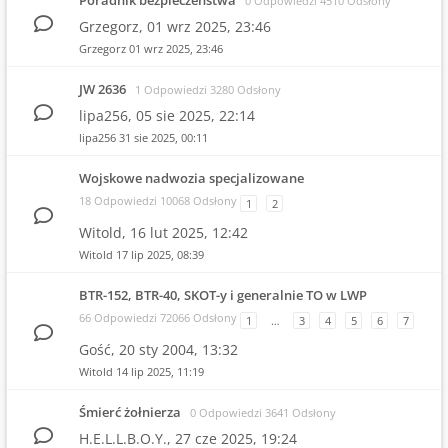
Poradnik bezpieczeństwa
0 Odpowiedzi 4510 Odsłony
Grzegorz,
01 wrz 2025, 23:46
Grzegorz
01 wrz 2025, 23:46
JW 2636
1 Odpowiedzi 3280 Odsłony
lipa256,
05 sie 2025, 22:14
lipa256
31 sie 2025, 00:11
Wojskowe nadwozia specjalizowane
18 Odpowiedzi 10068 Odsłony
1
2
Witold,
16 lut 2025, 12:42
Witold
17 lip 2025, 08:39
BTR-152, BTR-40, SKOT-y i generalnie TO w LWP
66 Odpowiedzi 72066 Odsłony
1
…
3
4
5
6
7
Gość,
20 sty 2004, 13:32
Witold
14 lip 2025, 11:19
Śmierć żołnierza
0 Odpowiedzi 3641 Odsłony
H.E.L.L.B.O.Y.,
27 cze 2025, 19:24