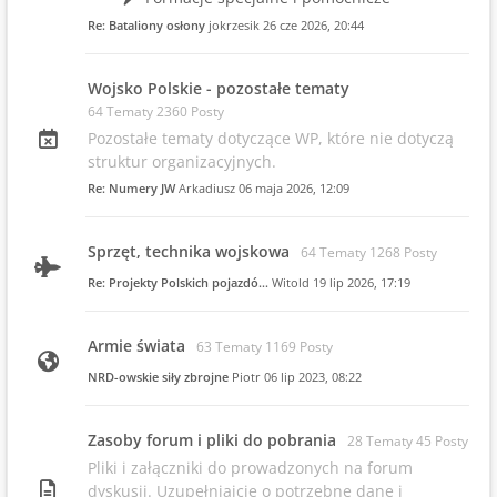
Re: Bataliony osłony
jokrzesik
26 cze 2026, 20:44
Wojsko Polskie - pozostałe tematy
64 Tematy 2360 Posty
Pozostałe tematy dotyczące WP, które nie dotyczą
struktur organizacyjnych.
Re: Numery JW
Arkadiusz
06 maja 2026, 12:09
Sprzęt, technika wojskowa
64 Tematy 1268 Posty
Re: Projekty Polskich pojazdó…
Witold
19 lip 2026, 17:19
Armie świata
63 Tematy 1169 Posty
NRD-owskie siły zbrojne
Piotr
06 lip 2023, 08:22
Zasoby forum i pliki do pobrania
28 Tematy 45 Posty
Pliki i załączniki do prowadzonych na forum
dyskusji. Uzupełniajcie o potrzebne dane i