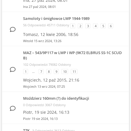
lna,
27 paź 2024, 08:01
lna
27 paź 2024, 08:01
Samoloty i śmigłowce LWP 1944-1989
56 Odpowiedzi 45711 Odsłony
1
2
3
4
5
6
Tomasz,
12 kwie 2006, 18:56
Witold
15 wrz 2024, 13:26
MAZ – 543/9P117 w LWP i WP (9K72 ELBRUS SS-1C SCUD
B)
102 Odpowiedzi 79082 Odsłony
1
…
7
8
9
10
11
Wojciech,
12 paź 2015, 21:16
Wojciech
13 wrz 2024, 07:25
Moździerz 160mm (?) do identyfikacji
0 Odpowiedzi 3067 Odsłony
Piotr,
19 sie 2024, 16:13
Piotr
19 sie 2024, 16:13
TZK
3 Odpowiedzi 3613 Odsłony