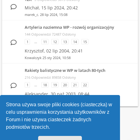
Michał,
15 lip 2024, 20:42
marek_c.
28 lip 2024, 15:08
Artyleria naziemna WP - rozwój organizacyjny
144 Odpowiedzi 72487 Odsłony
1
…
11
12
13
14
15
Krzysztof,
02 lip 2004, 20:41
Kowalczyk
25 sty 2024, 10:58
Rakiety balistyczne w WP w latach 80-tych
216 Odpowiedzi 89858 Odsłony
1
…
18
19
20
21
22
Aleksander,
30 paź 2003, 08:44
Witold
19 gru 2023, 21:04
Strona używa swoje pliki cookies (ciasteczka) w
celu usprawnienia korzystania użytkowników z
Wróć do wykazu forów
Forum i nie używa ciasteczek żadnych
podmiotów trzecich.
Kontakt