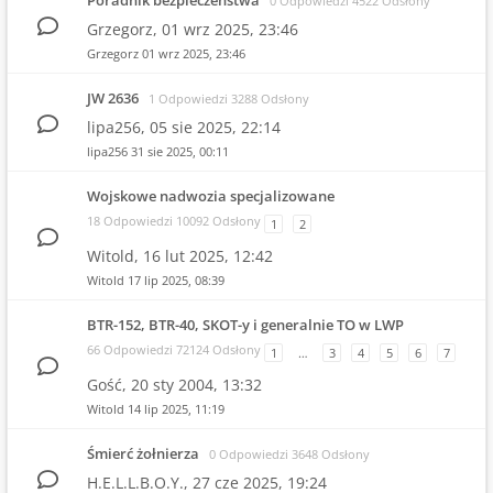
Poradnik bezpieczeństwa
0 Odpowiedzi 4522 Odsłony
Grzegorz,
01 wrz 2025, 23:46
Grzegorz
01 wrz 2025, 23:46
JW 2636
1 Odpowiedzi 3288 Odsłony
lipa256,
05 sie 2025, 22:14
lipa256
31 sie 2025, 00:11
Wojskowe nadwozia specjalizowane
18 Odpowiedzi 10092 Odsłony
1
2
Witold,
16 lut 2025, 12:42
Witold
17 lip 2025, 08:39
BTR-152, BTR-40, SKOT-y i generalnie TO w LWP
66 Odpowiedzi 72124 Odsłony
1
…
3
4
5
6
7
Gość,
20 sty 2004, 13:32
Witold
14 lip 2025, 11:19
Śmierć żołnierza
0 Odpowiedzi 3648 Odsłony
H.E.L.L.B.O.Y.,
27 cze 2025, 19:24