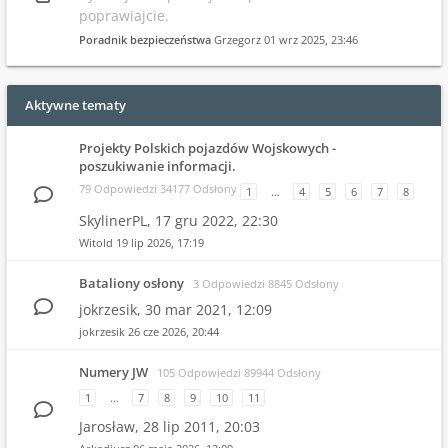
poprawiajcie.
Poradnik bezpieczeństwa
Grzegorz
01 wrz 2025, 23:46
Aktywne tematy
Projekty Polskich pojazdów Wojskowych -
poszukiwanie informacji.
79 Odpowiedzi 34177 Odsłony
1
…
4
5
6
7
8
SkylinerPL,
17 gru 2022, 22:30
Witold
19 lip 2026, 17:19
Bataliony osłony
3 Odpowiedzi 8845 Odsłony
jokrzesik,
30 mar 2021, 12:09
jokrzesik
26 cze 2026, 20:44
Numery JW
105 Odpowiedzi 89944 Odsłony
1
…
7
8
9
10
11
Jarosław,
28 lip 2011, 20:03