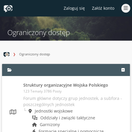
Zaloguj się
Załóż konto
Ograniczony dostęp
Ograniczony dostęp
Struktury organizacyjne Wojska Polskiego
123 Tematy 3786 Posty
Forum główne dotyczy grup jednostek, a subfora -
poszczególnych jednostek
Jednostki wojskowe
Oddziały i związki taktyczne
Garnizony
Formacje specjalne i pomocnicze