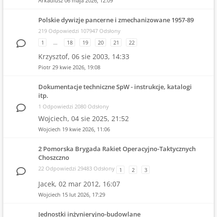
Arkadiusz
06 maja 2026, 12:09
Polskie dywizje pancerne i zmechanizowane 1957-89
219 Odpowiedzi 107947 Odsłony
1
…
18
19
20
21
22
Krzysztof,
06 sie 2003, 14:33
Piotr
29 kwie 2026, 19:08
Dokumentacje techniczne SpW - instrukcje, katalogi
itp.
1 Odpowiedzi 2080 Odsłony
Wojciech,
04 sie 2025, 21:52
Wojciech
19 kwie 2026, 11:06
2 Pomorska Brygada Rakiet Operacyjno-Taktycznych
Choszczno
22 Odpowiedzi 29483 Odsłony
1
2
3
Jacek,
02 mar 2012, 16:07
Wojciech
15 lut 2026, 17:29
Jednostki inżynieryjno-budowlane