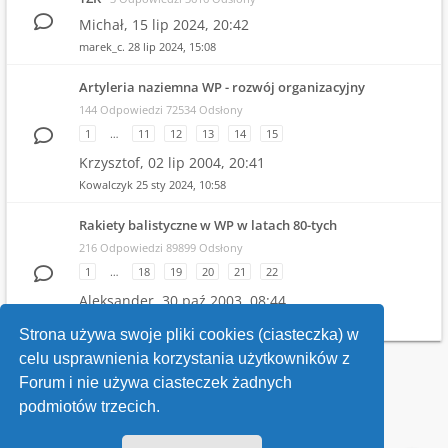
Michał,
15 lip 2024, 20:42
marek_c.
28 lip 2024, 15:08
Artyleria naziemna WP - rozwój organizacyjny
144 Odpowiedzi 72534 Odsłony
1
…
11
12
13
14
15
Krzysztof,
02 lip 2004, 20:41
Kowalczyk
25 sty 2024, 10:58
Rakiety balistyczne w WP w latach 80-tych
216 Odpowiedzi 89899 Odsłony
1
…
18
19
20
21
22
Aleksander,
30 paź 2003, 08:44
Witold
19 gru 2023, 21:04
Strona używa swoje pliki cookies (ciasteczka) w
celu usprawnienia korzystania użytkowników z
Wróć do wykazu forów
Forum i nie używa ciasteczek żadnych
podmiotów trzecich.
Kontakt