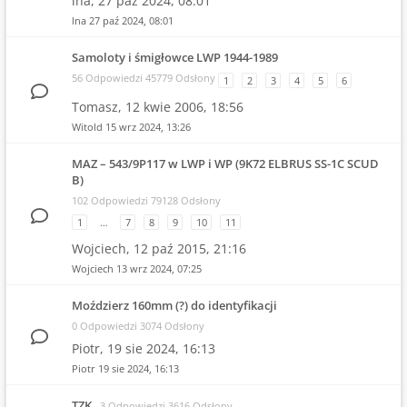
lna,
27 paź 2024, 08:01
lna
27 paź 2024, 08:01
Samoloty i śmigłowce LWP 1944-1989
56 Odpowiedzi 45779 Odsłony
1
2
3
4
5
6
Tomasz,
12 kwie 2006, 18:56
Witold
15 wrz 2024, 13:26
MAZ – 543/9P117 w LWP i WP (9K72 ELBRUS SS-1C SCUD
B)
102 Odpowiedzi 79128 Odsłony
1
…
7
8
9
10
11
Wojciech,
12 paź 2015, 21:16
Wojciech
13 wrz 2024, 07:25
Moździerz 160mm (?) do identyfikacji
0 Odpowiedzi 3074 Odsłony
Piotr,
19 sie 2024, 16:13
Piotr
19 sie 2024, 16:13
TZK
3 Odpowiedzi 3616 Odsłony