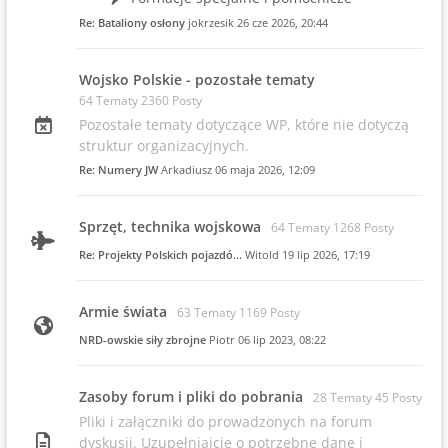
Re: Bataliony osłony
jokrzesik
26 cze 2026, 20:44
Wojsko Polskie - pozostałe tematy
64 Tematy 2360 Posty
Pozostałe tematy dotyczące WP, które nie dotyczą
struktur organizacyjnych.
Re: Numery JW
Arkadiusz
06 maja 2026, 12:09
Sprzęt, technika wojskowa
64 Tematy 1268 Posty
Re: Projekty Polskich pojazdó…
Witold
19 lip 2026, 17:19
Armie świata
63 Tematy 1169 Posty
NRD-owskie siły zbrojne
Piotr
06 lip 2023, 08:22
Zasoby forum i pliki do pobrania
28 Tematy 45 Posty
Pliki i załączniki do prowadzonych na forum
dyskusji. Uzupełniajcie o potrzebne dane i