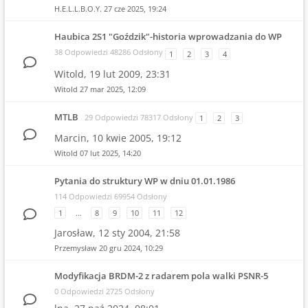
H.E.L.L.B.O.Y.
27 cze 2025, 19:24
Haubica 2S1 "Goździk"-historia wprowadzania do WP
38 Odpowiedzi 48286 Odsłony
1
2
3
4
Witold,
19 lut 2009, 23:31
Witold
27 mar 2025, 12:09
MTLB
29 Odpowiedzi 78317 Odsłony
1
2
3
Marcin,
10 kwie 2005, 19:12
Witold
07 lut 2025, 14:20
Pytania do struktury WP w dniu 01.01.1986
114 Odpowiedzi 69954 Odsłony
1
…
8
9
10
11
12
Jarosław,
12 sty 2004, 21:58
Przemysław
20 gru 2024, 10:29
Modyfikacja BRDM-2 z radarem pola walki PSNR-5
0 Odpowiedzi 2725 Odsłony