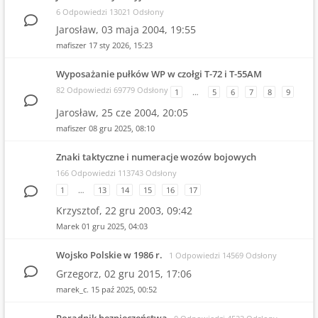
6 Odpowiedzi 13021 Odsłony
Jarosław,
03 maja 2004, 19:55
mafiszer
17 sty 2026, 15:23
Wyposażanie pułków WP w czołgi T-72 i T-55AM
82 Odpowiedzi 69779 Odsłony
1
…
5
6
7
8
9
Jarosław,
25 cze 2004, 20:05
mafiszer
08 gru 2025, 08:10
Znaki taktyczne i numeracje wozów bojowych
166 Odpowiedzi 113743 Odsłony
1
…
13
14
15
16
17
Krzysztof,
22 gru 2003, 09:42
Marek
01 gru 2025, 04:03
Wojsko Polskie w 1986 r.
1 Odpowiedzi 14569 Odsłony
Grzegorz,
02 gru 2015, 17:06
marek_c.
15 paź 2025, 00:52