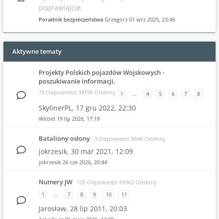
poprawiajcie.
Poradnik bezpieczeństwa
Grzegorz
01 wrz 2025, 23:46
Aktywne tematy
Projekty Polskich pojazdów Wojskowych -
poszukiwanie informacji.
79 Odpowiedzi 34196 Odsłony
1
…
4
5
6
7
8
SkylinerPL,
17 gru 2022, 22:30
Witold
19 lip 2026, 17:19
Bataliony osłony
3 Odpowiedzi 8848 Odsłony
jokrzesik,
30 mar 2021, 12:09
jokrzesik
26 cze 2026, 20:44
Numery JW
105 Odpowiedzi 89962 Odsłony
1
…
7
8
9
10
11
Jarosław,
28 lip 2011, 20:03