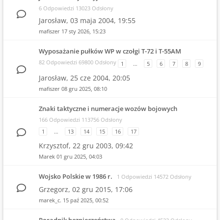
6 Odpowiedzi 13023 Odsłony
Jarosław,
03 maja 2004, 19:55
mafiszer
17 sty 2026, 15:23
Wyposażanie pułków WP w czołgi T-72 i T-55AM
82 Odpowiedzi 69800 Odsłony
1
…
5
6
7
8
9
Jarosław,
25 cze 2004, 20:05
mafiszer
08 gru 2025, 08:10
Znaki taktyczne i numeracje wozów bojowych
166 Odpowiedzi 113756 Odsłony
1
…
13
14
15
16
17
Krzysztof,
22 gru 2003, 09:42
Marek
01 gru 2025, 04:03
Wojsko Polskie w 1986 r.
1 Odpowiedzi 14572 Odsłony
Grzegorz,
02 gru 2015, 17:06
marek_c.
15 paź 2025, 00:52