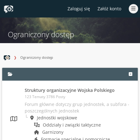
Zaloguj się
Załóż konto
Ograniczony dostęp
Ograniczony dostęp
Struktury organizacyjne Wojska Polskiego
123 Tematy 3786 Posty
Forum główne dotyczy grup jednostek, a subfora -
poszczególnych jednostek
Jednostki wojskowe
Oddziały i związki taktyczne
Garnizony
Formacje specjalne i pomocnicze