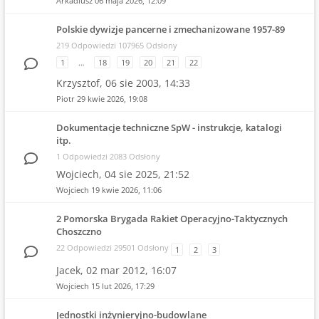
Arkadiusz
06 maja 2026, 12:09
Polskie dywizje pancerne i zmechanizowane 1957-89
219 Odpowiedzi 107965 Odsłony
1
…
18
19
20
21
22
Krzysztof,
06 sie 2003, 14:33
Piotr
29 kwie 2026, 19:08
Dokumentacje techniczne SpW - instrukcje, katalogi
itp.
1 Odpowiedzi 2083 Odsłony
Wojciech,
04 sie 2025, 21:52
Wojciech
19 kwie 2026, 11:06
2 Pomorska Brygada Rakiet Operacyjno-Taktycznych
Choszczno
22 Odpowiedzi 29501 Odsłony
1
2
3
Jacek,
02 mar 2012, 16:07
Wojciech
15 lut 2026, 17:29
Jednostki inżynieryjno-budowlane