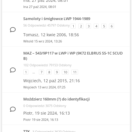
lna,
27 paź 2024, 08:01
lna
27 paź 2024, 08:01
Samoloty i śmigłowce LWP 1944-1989
56 Odpowiedzi 45797 Odsłony
1
2
3
4
5
6
Tomasz,
12 kwie 2006, 18:56
Witold
15 wrz 2024, 13:26
MAZ – 543/9P117 w LWP i WP (9K72 ELBRUS SS-1C SCUD
B)
102 Odpowiedzi 79153 Odsłony
1
…
7
8
9
10
11
Wojciech,
12 paź 2015, 21:16
Wojciech
13 wrz 2024, 07:25
Moździerz 160mm (?) do identyfikacji
0 Odpowiedzi 3075 Odsłony
Piotr,
19 sie 2024, 16:13
Piotr
19 sie 2024, 16:13
TZK
3 Odpowiedzi 3620 Odsłony