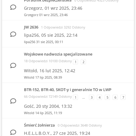
Poradnik bezpieczeństwa
0 Odpowiedzi 4523 Odsłony
Grzegorz,
01 wrz 2025, 23:46
Grzegorz
01 wrz 2025, 23:46
JW 2636
1 Odpowiedzi 3292 Odsłony
lipa256,
05 sie 2025, 22:14
lipa256
31 sie 2025, 00:11
Wojskowe nadwozia specjalizowane
18 Odpowiedzi 10100 Odsłony
1
2
Witold,
16 lut 2025, 12:42
Witold
17 lip 2025, 08:39
BTR-152, BTR-40, SKOT-y i generalnie TO w LWP
66 Odpowiedzi 72149 Odsłony
1
…
3
4
5
6
7
Gość,
20 sty 2004, 13:32
Witold
14 lip 2025, 11:19
Śmierć żołnierza
0 Odpowiedzi 3648 Odsłony
H.E.L.L.B.O.Y.,
27 cze 2025, 19:24