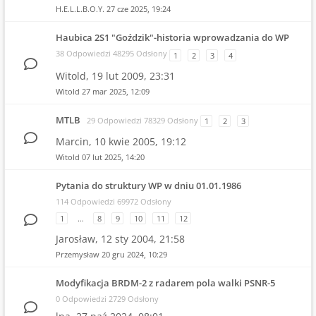
H.E.L.L.B.O.Y.
27 cze 2025, 19:24
Haubica 2S1 "Goździk"-historia wprowadzania do WP
38 Odpowiedzi 48295 Odsłony
1
2
3
4
Witold,
19 lut 2009, 23:31
Witold
27 mar 2025, 12:09
MTLB
29 Odpowiedzi 78329 Odsłony
1
2
3
Marcin,
10 kwie 2005, 19:12
Witold
07 lut 2025, 14:20
Pytania do struktury WP w dniu 01.01.1986
114 Odpowiedzi 69972 Odsłony
1
…
8
9
10
11
12
Jarosław,
12 sty 2004, 21:58
Przemysław
20 gru 2024, 10:29
Modyfikacja BRDM-2 z radarem pola walki PSNR-5
0 Odpowiedzi 2729 Odsłony