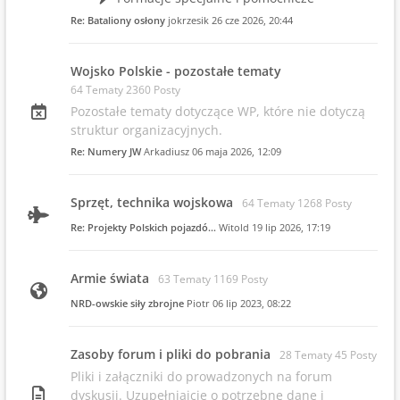
Re: Bataliony osłony
jokrzesik
26 cze 2026, 20:44
Wojsko Polskie - pozostałe tematy
64 Tematy 2360 Posty
Pozostałe tematy dotyczące WP, które nie dotyczą
struktur organizacyjnych.
Re: Numery JW
Arkadiusz
06 maja 2026, 12:09
Sprzęt, technika wojskowa
64 Tematy 1268 Posty
Re: Projekty Polskich pojazdó…
Witold
19 lip 2026, 17:19
Armie świata
63 Tematy 1169 Posty
NRD-owskie siły zbrojne
Piotr
06 lip 2023, 08:22
Zasoby forum i pliki do pobrania
28 Tematy 45 Posty
Pliki i załączniki do prowadzonych na forum
dyskusji. Uzupełniajcie o potrzebne dane i