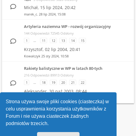
Michał,
15 lip 2024, 20:42
marek_c.
28 lip 2024, 15:08
Artyleria naziemna WP - rozwój organizacyjny
144 Odpowiedzi 72545 Odsłony
1
…
11
12
13
14
15
Krzysztof,
02 lip 2004, 20:41
Kowalczyk
25 sty 2024, 10:58
Rakiety balistyczne w WP w latach 80-tych
216 Odpowiedzi 89913 Odsłony
1
…
18
19
20
21
22
Aleksander,
30 paź 2003, 08:44
Witold
19 gru 2023, 21:04
Strona używa swoje pliki cookies (ciasteczka) w
celu usprawnienia korzystania użytkowników z
Wróć do wykazu forów
Forum i nie używa ciasteczek żadnych
podmiotów trzecich.
Kontakt