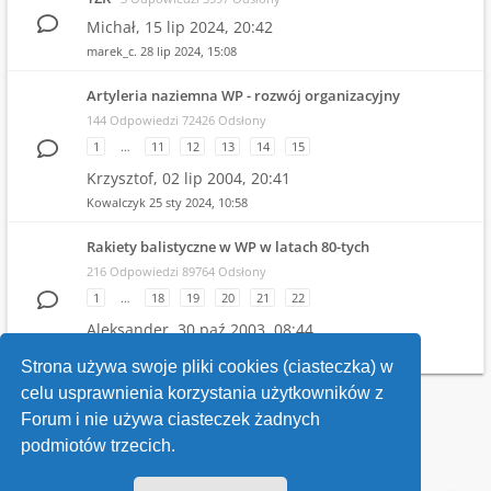
Michał,
15 lip 2024, 20:42
marek_c.
28 lip 2024, 15:08
Artyleria naziemna WP - rozwój organizacyjny
144 Odpowiedzi 72426 Odsłony
1
…
11
12
13
14
15
Krzysztof,
02 lip 2004, 20:41
Kowalczyk
25 sty 2024, 10:58
Rakiety balistyczne w WP w latach 80-tych
216 Odpowiedzi 89764 Odsłony
1
…
18
19
20
21
22
Aleksander,
30 paź 2003, 08:44
Witold
19 gru 2023, 21:04
Strona używa swoje pliki cookies (ciasteczka) w
celu usprawnienia korzystania użytkowników z
Wróć do wykazu forów
Forum i nie używa ciasteczek żadnych
podmiotów trzecich.
Kontakt