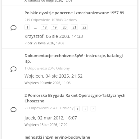
Arkadiusz
06 maja 2026, 12:09
Polskie dywizje pancerne i zmechanizowane 1957-89
219 Odpowiedzi 107843 Odsłony
1
…
18
19
20
21
22
Krzysztof,
06 sie 2003, 14:33
Piotr
29 kwie 2026, 19:08
Dokumentacje techniczne SpW - instrukcje, katalogi
itp.
1 Odpowiedzi 2046 Odsłony
Wojciech,
04 sie 2025, 21:52
Wojciech
19 kwie 2026, 11:06
2 Pomorska Brygada Rakiet Operacyjno-Taktycznych
Choszczno
22 Odpowiedzi 29411 Odsłony
1
2
3
Jacek,
02 mar 2012, 16:07
Wojciech
15 lut 2026, 17:29
Jednostki inżynieryjno-budowlane