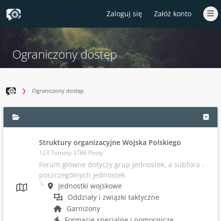
Zaloguj się
Załóż konto
Ograniczony dostęp
Ograniczony dostęp
Struktury organizacyjne Wojska Polskiego
123 Tematy 3786 Posty
Forum główne dotyczy grup jednostek, a subfora -
poszczególnych jednostek
Jednostki wojskowe
Oddziały i związki taktyczne
Garnizony
Formacje specjalne i pomocnicze