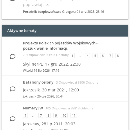
poprawiajcie.
Poradnik bezpieczeństwa
Grzegorz
01 wrz 2025, 23:46
Aktywne tematy
Projekty Polskich pojazdów Wojskowych -
poszukiwanie informacji.
79 Odpowiedzi 33993 Odsłony
1
…
4
5
6
7
8
SkylinerPL,
17 gru 2022, 22:30
Witold
19 lip 2026, 17:19
Bataliony osłony
3 Odpowiedzi 8806 Odsłony
jokrzesik,
30 mar 2021, 12:09
jokrzesik
26 cze 2026, 20:44
Numery JW
105 Odpowiedzi 89818 Odsłony
1
…
7
8
9
10
11
Jarosław,
28 lip 2011, 20:03