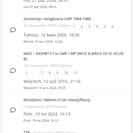
lna,
27 paź 2024, 08:01
lna
27 paź 2024, 08:01
Samoloty i śmigłowce LWP 1944-1989
56 Odpowiedzi 45597 Odsłony
1
2
3
4
5
6
Tomasz,
12 kwie 2006, 18:56
Witold
15 wrz 2024, 13:26
MAZ – 543/9P117 w LWP i WP (9K72 ELBRUS SS-1C SCUD
B)
102 Odpowiedzi 78970 Odsłony
1
…
7
8
9
10
11
Wojciech,
12 paź 2015, 21:16
Wojciech
13 wrz 2024, 07:25
Moździerz 160mm (?) do identyfikacji
0 Odpowiedzi 3050 Odsłony
Piotr,
19 sie 2024, 16:13
Piotr
19 sie 2024, 16:13
TZK
3 Odpowiedzi 3597 Odsłony