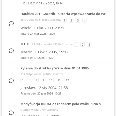
H.E.L.L.B.O.Y.
27 cze 2025, 19:24
Haubica 2S1 "Goździk"-historia wprowadzania do WP
38 Odpowiedzi 48162 Odsłony
1
2
3
4
Witold,
19 lut 2009, 23:31
Witold
27 mar 2025, 12:09
MTLB
29 Odpowiedzi 78226 Odsłony
1
2
3
Marcin,
10 kwie 2005, 19:12
Witold
07 lut 2025, 14:20
Pytania do struktury WP w dniu 01.01.1986
114 Odpowiedzi 69845 Odsłony
1
…
8
9
10
11
12
Jarosław,
12 sty 2004, 21:58
Przemysław
20 gru 2024, 10:29
Modyfikacja BRDM-2 z radarem pola walki PSNR-5
0 Odpowiedzi 2707 Odsłony