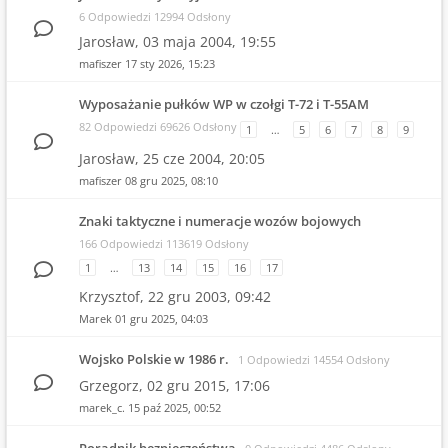
6 Odpowiedzi 12994 Odsłony
Jarosław,
03 maja 2004, 19:55
mafiszer
17 sty 2026, 15:23
Wyposażanie pułków WP w czołgi T-72 i T-55AM
82 Odpowiedzi 69626 Odsłony
1
…
5
6
7
8
9
Jarosław,
25 cze 2004, 20:05
mafiszer
08 gru 2025, 08:10
Znaki taktyczne i numeracje wozów bojowych
166 Odpowiedzi 113619 Odsłony
1
…
13
14
15
16
17
Krzysztof,
22 gru 2003, 09:42
Marek
01 gru 2025, 04:03
Wojsko Polskie w 1986 r.
1 Odpowiedzi 14554 Odsłony
Grzegorz,
02 gru 2015, 17:06
marek_c.
15 paź 2025, 00:52