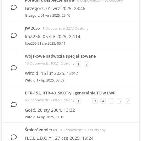
Poradnik bezpieczeństwa
0 Odpowiedzi 4486 Odsłony
Grzegorz,
01 wrz 2025, 23:46
Grzegorz
01 wrz 2025, 23:46
JW 2636
1 Odpowiedzi 3273 Odsłony
lipa256,
05 sie 2025, 22:14
lipa256
31 sie 2025, 00:11
Wojskowe nadwozia specjalizowane
18 Odpowiedzi 10021 Odsłony
1
2
Witold,
16 lut 2025, 12:42
Witold
17 lip 2025, 08:39
BTR-152, BTR-40, SKOT-y i generalnie TO w LWP
66 Odpowiedzi 71965 Odsłony
1
…
3
4
5
6
7
Gość,
20 sty 2004, 13:32
Witold
14 lip 2025, 11:19
Śmierć żołnierza
0 Odpowiedzi 3633 Odsłony
H.E.L.L.B.O.Y.,
27 cze 2025, 19:24