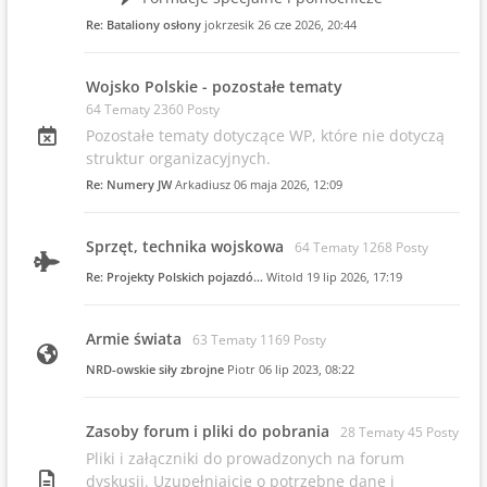
Re: Bataliony osłony
jokrzesik
26 cze 2026, 20:44
Wojsko Polskie - pozostałe tematy
64 Tematy 2360 Posty
Pozostałe tematy dotyczące WP, które nie dotyczą
struktur organizacyjnych.
Re: Numery JW
Arkadiusz
06 maja 2026, 12:09
Sprzęt, technika wojskowa
64 Tematy 1268 Posty
Re: Projekty Polskich pojazdó…
Witold
19 lip 2026, 17:19
Armie świata
63 Tematy 1169 Posty
NRD-owskie siły zbrojne
Piotr
06 lip 2023, 08:22
Zasoby forum i pliki do pobrania
28 Tematy 45 Posty
Pliki i załączniki do prowadzonych na forum
dyskusji. Uzupełniajcie o potrzebne dane i