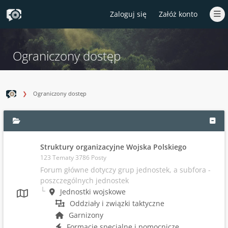
Zaloguj się
Załóż konto
Ograniczony dostęp
Ograniczony dostęp
Struktury organizacyjne Wojska Polskiego
123 Tematy 3786 Posty
Forum główne dotyczy grup jednostek, a subfora -
poszczególnych jednostek
Jednostki wojskowe
Oddziały i związki taktyczne
Garnizony
Formacje specjalne i pomocnicze