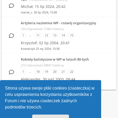
Michał,
15 lip 2024, 20:42
marek_c.
28 lip 2024, 15:08
Artyleria naziemna WP - rozwój organizacyjny
144 Odpowiedzi 72485 Odsłony
1
…
11
12
13
14
15
Krzysztof,
02 lip 2004, 20:41
Kowalczyk
25 sty 2024, 10:58
Rakiety balistyczne w WP w latach 80-tych
216 Odpowiedzi 89847 Odsłony
1
…
18
19
20
21
22
Aleksander,
30 paź 2003, 08:44
Witold
19 gru 2023, 21:04
Strona używa swoje pliki cookies (ciasteczka) w
celu usprawnienia korzystania użytkowników z
Wróć do wykazu forów
Forum i nie używa ciasteczek żadnych
podmiotów trzecich.
Kontakt