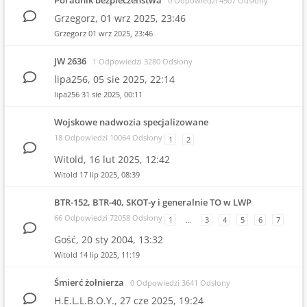
Poradnik bezpieczeństwa
0 Odpowiedzi 4507 Odsłony
Grzegorz,
01 wrz 2025, 23:46
Grzegorz
01 wrz 2025, 23:46
JW 2636
1 Odpowiedzi 3280 Odsłony
lipa256,
05 sie 2025, 22:14
lipa256
31 sie 2025, 00:11
Wojskowe nadwozia specjalizowane
18 Odpowiedzi 10064 Odsłony
1
2
Witold,
16 lut 2025, 12:42
Witold
17 lip 2025, 08:39
BTR-152, BTR-40, SKOT-y i generalnie TO w LWP
66 Odpowiedzi 72058 Odsłony
1
…
3
4
5
6
7
Gość,
20 sty 2004, 13:32
Witold
14 lip 2025, 11:19
Śmierć żołnierza
0 Odpowiedzi 3641 Odsłony
H.E.L.L.B.O.Y.,
27 cze 2025, 19:24