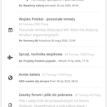
Re: Bataliony osłony
jokrzesik
26 cze 2026, 20:44
Wojsko Polskie - pozostałe tematy
64 Tematy 2360 Posty
Pozostałe tematy dotyczące WP, które nie dotyczą
struktur organizacyjnych.
Re: Numery JW
Arkadiusz
06 maja 2026, 12:09
Sprzęt, technika wojskowa
64 Tematy 1268 Posty
Re: Projekty Polskich pojazdó…
Witold
19 lip 2026, 17:19
Armie świata
63 Tematy 1169 Posty
NRD-owskie siły zbrojne
Piotr
06 lip 2023, 08:22
Zasoby forum i pliki do pobrania
28 Tematy 45 Posty
Pliki i załączniki do prowadzonych na forum
dyskusji. Uzupełniajcie o potrzebne dane i