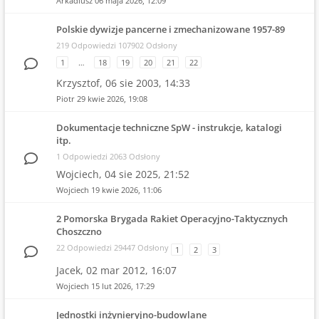
Arkadiusz
06 maja 2026, 12:09
Polskie dywizje pancerne i zmechanizowane 1957-89
219 Odpowiedzi 107902 Odsłony
1
…
18
19
20
21
22
Krzysztof,
06 sie 2003, 14:33
Piotr
29 kwie 2026, 19:08
Dokumentacje techniczne SpW - instrukcje, katalogi
itp.
1 Odpowiedzi 2063 Odsłony
Wojciech,
04 sie 2025, 21:52
Wojciech
19 kwie 2026, 11:06
2 Pomorska Brygada Rakiet Operacyjno-Taktycznych
Choszczno
22 Odpowiedzi 29447 Odsłony
1
2
3
Jacek,
02 mar 2012, 16:07
Wojciech
15 lut 2026, 17:29
Jednostki inżynieryjno-budowlane