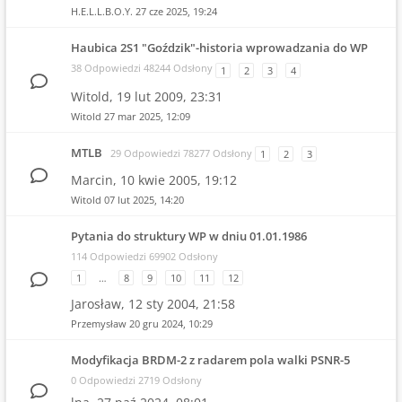
H.E.L.L.B.O.Y.
27 cze 2025, 19:24
Haubica 2S1 "Goździk"-historia wprowadzania do WP
38 Odpowiedzi 48244 Odsłony
1
2
3
4
Witold,
19 lut 2009, 23:31
Witold
27 mar 2025, 12:09
MTLB
29 Odpowiedzi 78277 Odsłony
1
2
3
Marcin,
10 kwie 2005, 19:12
Witold
07 lut 2025, 14:20
Pytania do struktury WP w dniu 01.01.1986
114 Odpowiedzi 69902 Odsłony
1
…
8
9
10
11
12
Jarosław,
12 sty 2004, 21:58
Przemysław
20 gru 2024, 10:29
Modyfikacja BRDM-2 z radarem pola walki PSNR-5
0 Odpowiedzi 2719 Odsłony