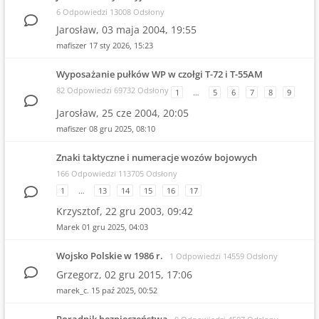
6 Odpowiedzi 13008 Odsłony
Jarosław,
03 maja 2004, 19:55
mafiszer
17 sty 2026, 15:23
Wyposażanie pułków WP w czołgi T-72 i T-55AM
82 Odpowiedzi 69732 Odsłony
1
…
5
6
7
8
9
Jarosław,
25 cze 2004, 20:05
mafiszer
08 gru 2025, 08:10
Znaki taktyczne i numeracje wozów bojowych
166 Odpowiedzi 113705 Odsłony
1
…
13
14
15
16
17
Krzysztof,
22 gru 2003, 09:42
Marek
01 gru 2025, 04:03
Wojsko Polskie w 1986 r.
1 Odpowiedzi 14559 Odsłony
Grzegorz,
02 gru 2015, 17:06
marek_c.
15 paź 2025, 00:52