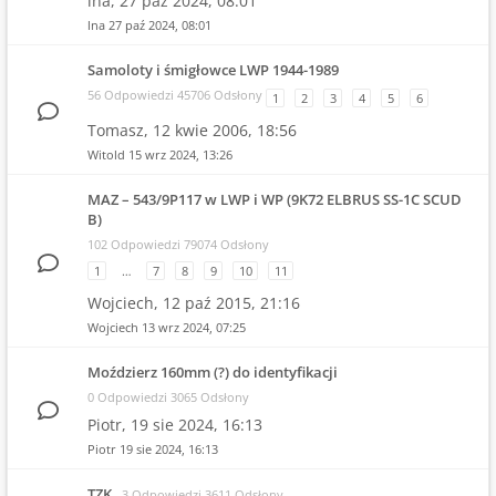
lna,
27 paź 2024, 08:01
lna
27 paź 2024, 08:01
Samoloty i śmigłowce LWP 1944-1989
56 Odpowiedzi 45706 Odsłony
1
2
3
4
5
6
Tomasz,
12 kwie 2006, 18:56
Witold
15 wrz 2024, 13:26
MAZ – 543/9P117 w LWP i WP (9K72 ELBRUS SS-1C SCUD
B)
102 Odpowiedzi 79074 Odsłony
1
…
7
8
9
10
11
Wojciech,
12 paź 2015, 21:16
Wojciech
13 wrz 2024, 07:25
Moździerz 160mm (?) do identyfikacji
0 Odpowiedzi 3065 Odsłony
Piotr,
19 sie 2024, 16:13
Piotr
19 sie 2024, 16:13
TZK
3 Odpowiedzi 3611 Odsłony