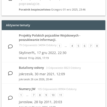
poprawiajcie.
Poradnik bezpieczeństwa
Grzegorz
01 wrz 2025, 23:46
Aktywne tematy
Projekty Polskich pojazdów Wojskowych -
poszukiwanie informacji.
79 Odpowiedzi 34094 Odsłony
1
…
4
5
6
7
8
SkylinerPL,
17 gru 2022, 22:30
Witold
19 lip 2026, 17:19
Bataliony osłony
3 Odpowiedzi 8823 Odsłony
jokrzesik,
30 mar 2021, 12:09
jokrzesik
26 cze 2026, 20:44
Numery JW
105 Odpowiedzi 89904 Odsłony
1
…
7
8
9
10
11
Jarosław,
28 lip 2011, 20:03