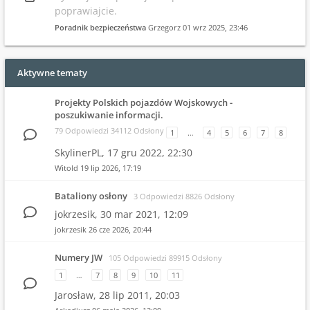
poprawiajcie.
Poradnik bezpieczeństwa
Grzegorz
01 wrz 2025, 23:46
Aktywne tematy
Projekty Polskich pojazdów Wojskowych -
poszukiwanie informacji.
79 Odpowiedzi 34112 Odsłony
1
…
4
5
6
7
8
SkylinerPL,
17 gru 2022, 22:30
Witold
19 lip 2026, 17:19
Bataliony osłony
3 Odpowiedzi 8826 Odsłony
jokrzesik,
30 mar 2021, 12:09
jokrzesik
26 cze 2026, 20:44
Numery JW
105 Odpowiedzi 89915 Odsłony
1
…
7
8
9
10
11
Jarosław,
28 lip 2011, 20:03