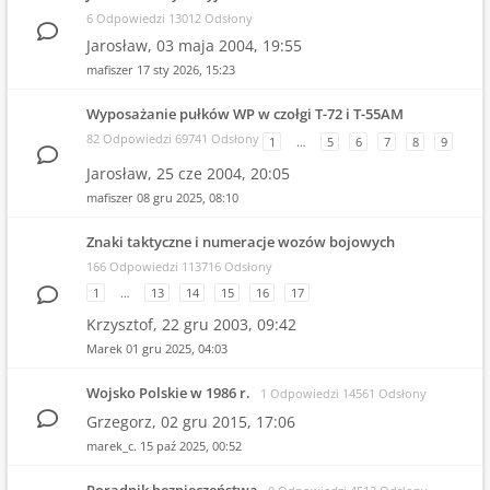
6 Odpowiedzi 13012 Odsłony
Jarosław,
03 maja 2004, 19:55
mafiszer
17 sty 2026, 15:23
Wyposażanie pułków WP w czołgi T-72 i T-55AM
82 Odpowiedzi 69741 Odsłony
1
…
5
6
7
8
9
Jarosław,
25 cze 2004, 20:05
mafiszer
08 gru 2025, 08:10
Znaki taktyczne i numeracje wozów bojowych
166 Odpowiedzi 113716 Odsłony
1
…
13
14
15
16
17
Krzysztof,
22 gru 2003, 09:42
Marek
01 gru 2025, 04:03
Wojsko Polskie w 1986 r.
1 Odpowiedzi 14561 Odsłony
Grzegorz,
02 gru 2015, 17:06
marek_c.
15 paź 2025, 00:52