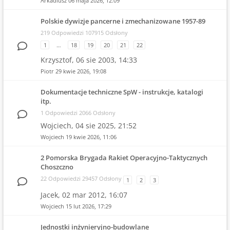
Arkadiusz
06 maja 2026, 12:09
Polskie dywizje pancerne i zmechanizowane 1957-89
219 Odpowiedzi 107915 Odsłony
1
…
18
19
20
21
22
Krzysztof,
06 sie 2003, 14:33
Piotr
29 kwie 2026, 19:08
Dokumentacje techniczne SpW - instrukcje, katalogi
itp.
1 Odpowiedzi 2066 Odsłony
Wojciech,
04 sie 2025, 21:52
Wojciech
19 kwie 2026, 11:06
2 Pomorska Brygada Rakiet Operacyjno-Taktycznych
Choszczno
22 Odpowiedzi 29457 Odsłony
1
2
3
Jacek,
02 mar 2012, 16:07
Wojciech
15 lut 2026, 17:29
Jednostki inżynieryjno-budowlane