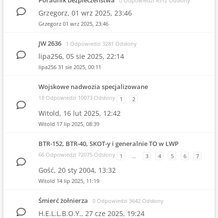
Poradnik bezpieczeństwa
0 Odpowiedzi 4512 Odsłony
Grzegorz,
01 wrz 2025, 23:46
Grzegorz
01 wrz 2025, 23:46
JW 2636
1 Odpowiedzi 3281 Odsłony
lipa256,
05 sie 2025, 22:14
lipa256
31 sie 2025, 00:11
Wojskowe nadwozia specjalizowane
18 Odpowiedzi 10073 Odsłony
1
2
Witold,
16 lut 2025, 12:42
Witold
17 lip 2025, 08:39
BTR-152, BTR-40, SKOT-y i generalnie TO w LWP
66 Odpowiedzi 72075 Odsłony
1
…
3
4
5
6
7
Gość,
20 sty 2004, 13:32
Witold
14 lip 2025, 11:19
Śmierć żołnierza
0 Odpowiedzi 3642 Odsłony
H.E.L.L.B.O.Y.,
27 cze 2025, 19:24