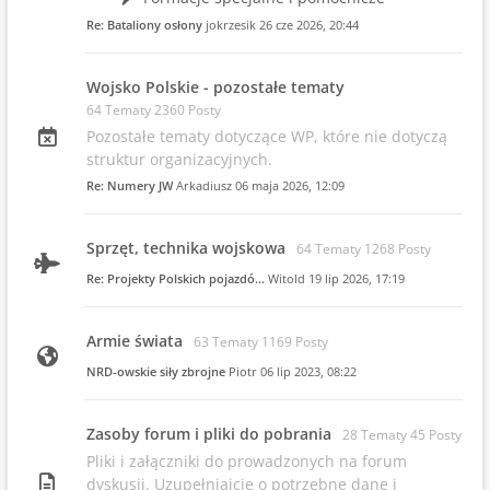
Re: Bataliony osłony
jokrzesik
26 cze 2026, 20:44
Wojsko Polskie - pozostałe tematy
64 Tematy 2360 Posty
Pozostałe tematy dotyczące WP, które nie dotyczą
struktur organizacyjnych.
Re: Numery JW
Arkadiusz
06 maja 2026, 12:09
Sprzęt, technika wojskowa
64 Tematy 1268 Posty
Re: Projekty Polskich pojazdó…
Witold
19 lip 2026, 17:19
Armie świata
63 Tematy 1169 Posty
NRD-owskie siły zbrojne
Piotr
06 lip 2023, 08:22
Zasoby forum i pliki do pobrania
28 Tematy 45 Posty
Pliki i załączniki do prowadzonych na forum
dyskusji. Uzupełniajcie o potrzebne dane i