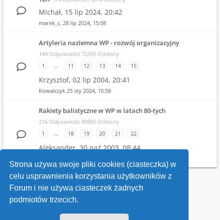
Michał,
15 lip 2024, 20:42
marek_c.
28 lip 2024, 15:08
Artyleria naziemna WP - rozwój organizacyjny
144 Odpowiedzi 72495 Odsłony
1
…
11
12
13
14
15
Krzysztof,
02 lip 2004, 20:41
Kowalczyk
25 sty 2024, 10:58
Rakiety balistyczne w WP w latach 80-tych
216 Odpowiedzi 89865 Odsłony
1
…
18
19
20
21
22
Aleksander,
30 paź 2003, 08:44
Witold
19 gru 2023, 21:04
Strona używa swoje pliki cookies (ciasteczka) w
celu usprawnienia korzystania użytkowników z
Wróć do wykazu forów
Forum i nie używa ciasteczek żadnych
podmiotów trzecich.
Kontakt