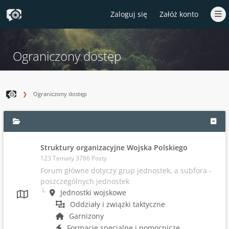
Zaloguj się
Załóż konto
Ograniczony dostęp
Ograniczony dostęp
Struktury organizacyjne Wojska Polskiego
123 Tematy 3786 Posty
Forum główne dotyczy grup jednostek, a subfora -
poszczególnych jednostek
Jednostki wojskowe
Oddziały i związki taktyczne
Garnizony
Formacje specjalne i pomocnicze