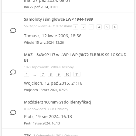
lna,
27 paź 2024, 08:01
lna
27 paź 2024, 08:01
Samoloty i śmigłowce LWP 1944-1989
56 Odpowiedzi 45719 Odsłony
1
2
3
4
5
6
Tomasz,
12 kwie 2006, 18:56
Witold
15 wrz 2024, 13:26
MAZ – 543/9P117 w LWP i WP (9K72 ELBRUS SS-1C SCUD
B)
102 Odpowiedzi 79089 Odsłony
1
…
7
8
9
10
11
Wojciech,
12 paź 2015, 21:16
Wojciech
13 wrz 2024, 07:25
Moździerz 160mm (?) do identyfikacji
0 Odpowiedzi 3068 Odsłony
Piotr,
19 sie 2024, 16:13
Piotr
19 sie 2024, 16:13
TZK
3 Odpowiedzi 3614 Odsłony