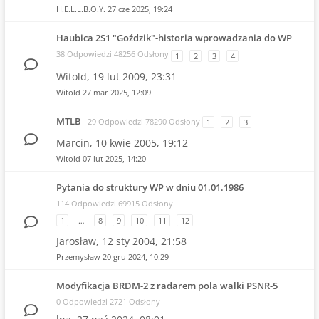
H.E.L.L.B.O.Y.
27 cze 2025, 19:24
Haubica 2S1 "Goździk"-historia wprowadzania do WP
38 Odpowiedzi 48256 Odsłony
1
2
3
4
Witold,
19 lut 2009, 23:31
Witold
27 mar 2025, 12:09
MTLB
29 Odpowiedzi 78290 Odsłony
1
2
3
Marcin,
10 kwie 2005, 19:12
Witold
07 lut 2025, 14:20
Pytania do struktury WP w dniu 01.01.1986
114 Odpowiedzi 69915 Odsłony
1
…
8
9
10
11
12
Jarosław,
12 sty 2004, 21:58
Przemysław
20 gru 2024, 10:29
Modyfikacja BRDM-2 z radarem pola walki PSNR-5
0 Odpowiedzi 2721 Odsłony