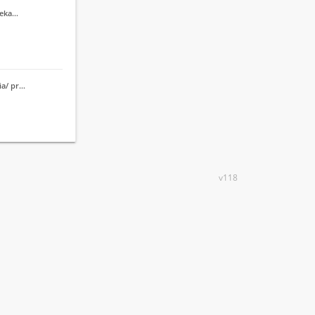
cieka…
ia/ pr…
v118