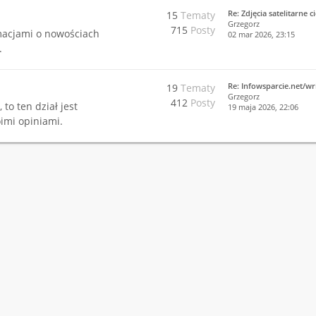
Re: Zdjęcia satelitarne 
15
Tematy
Grzegorz
715
Posty
rmacjami o nowościach
02 mar 2026, 23:15
.
Re: Infowsparcie.net/wr
19
Tematy
Grzegorz
412
Posty
 to ten dział jest
19 maja 2026, 22:06
imi opiniami.