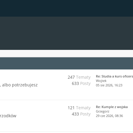
Re: Studia a kurs oficer
247
Tematy
Wojtek
633
Posty
j, albo potrzebujesz
05 sie 2026, 16:23
Re: Kumple z wojska
121
Tematy
Grzegorz
433
Posty
przodków
29 cze 2026, 08:36