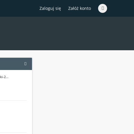
Zaloguj się
Załóż konto
ski-2…