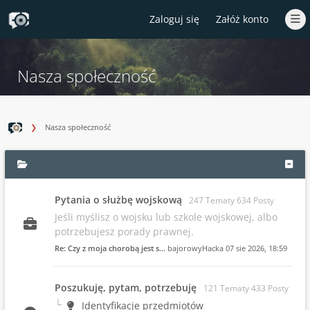
Zaloguj się
Załóż konto
Nasza społeczność
Nasza społeczność
Pytania o służbę wojskową
247 Tematy 634 Posty
Jeśli myślisz o wojsku lub szkole wojskowej, albo
potrzebujesz porady prawnej.
Re: Czy z moja chorobą jest s…
bajorowyHacka
07 sie 2026, 18:59
Poszukuję, pytam, potrzebuję
121 Tematy 433 Posty
Identyfikacje przedmiotów