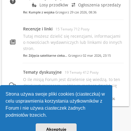
Losy przodków
Ogłoszenia sprzedaży
Re: Kumple z wojska
Grzegorz
29 cze 2026, 08:36
Recenzje i linki
15 Tematy 712 Posty
Tutaj możesz dzielić się recenzjami, informacjami
o nowościach wydawniczych lub linkami do innych
stron.
Re: Zdjęcia satelitarne cieka…
Grzegorz
02 mar 2026, 23:15
Tematy dyskusyjne
19 Tematy 412 Posty
O ile misją Forum jest dzielenie się wiedzą, to ten
dział jest miejscem, w którym możesz dzielić się
swoimi opiniami.
Strona używa swoje pliki cookies (ciasteczka) w
Re: Infowsparcie.net/wria/ pr…
Grzegorz
19 maja 2026, 22:06
celu usprawnienia korzystania użytkowników z
Forum i nie używa ciasteczek żadnych
podmiotów trzecich.
Kontakt
Akceptuję
v118