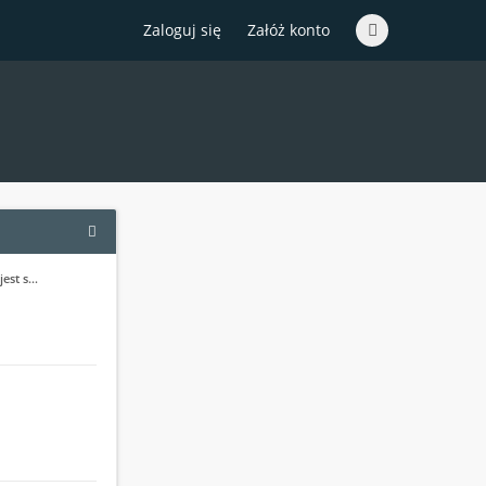
Zaloguj się
Załóż konto
jest s…