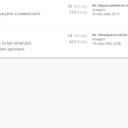
Re: Zdjęcia satelitarne 
15
Tematy
Grzegorz
712
Posty
rmacjami o nowościach
02 mar 2026, 23:15
.
Re: Infowsparcie.net/wr
19
Tematy
Grzegorz
412
Posty
 to ten dział jest
19 maja 2026, 22:06
imi opiniami.