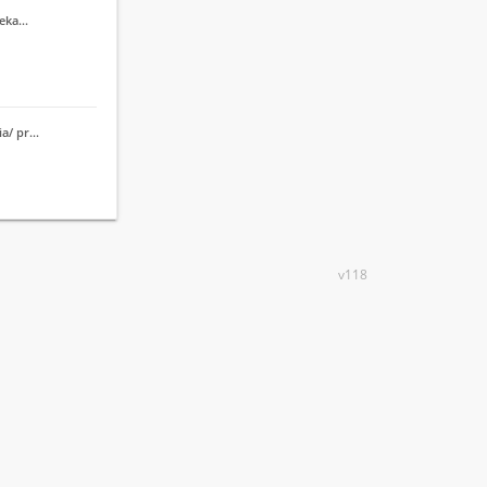
cieka…
ia/ pr…
v118