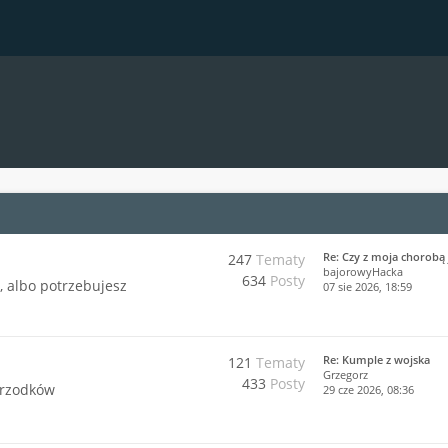
Re: Czy z moja chorobą 
247
Tematy
bajorowyHacka
634
Posty
j, albo potrzebujesz
07 sie 2026, 18:59
Re: Kumple z wojska
121
Tematy
Grzegorz
433
Posty
przodków
29 cze 2026, 08:36