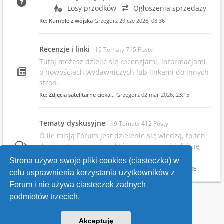
Losy przodków
Ogłoszenia sprzedaży
Re: Kumple z wojska
Grzegorz
29 cze 2026, 08:36
Recenzje i linki
15 Tematy 715 Posty
Tutaj możesz dzielić się recenzjami, informacjami
o nowościach wydawniczych lub linkami do innych
stron.
Re: Zdjęcia satelitarne cieka…
Grzegorz
02 mar 2026, 23:15
Tematy dyskusyjne
19 Tematy 412 Posty
O ile misją Forum jest dzielenie się wiedzą, to ten
dział jest miejscem, w którym możesz dzielić się
swoimi opiniami.
Strona używa swoje pliki cookies (ciasteczka) w
Re: Infowsparcie.net/wria/ pr…
Grzegorz
19 maja 2026, 22:06
celu usprawnienia korzystania użytkowników z
Forum i nie używa ciasteczek żadnych
podmiotów trzecich.
Kontakt
Akceptuję
v118