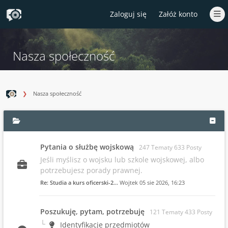
Zaloguj się
Załóż konto
Nasza społeczność
Nasza społeczność
Pytania o służbę wojskową
247 Tematy 633 Posty
Jeśli myślisz o wojsku lub szkole wojskowej, albo
potrzebujesz porady prawnej.
Re: Studia a kurs oficerski-2…
Wojtek
05 sie 2026, 16:23
Poszukuję, pytam, potrzebuję
121 Tematy 433 Posty
Identyfikacje przedmiotów