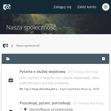
Zaloguj się
Załóż konto
Nasza społeczność
Nasza społeczność
Pytania o służbę wojskową
247 Tematy 634 Posty
Jeśli myślisz o wojsku lub szkole wojskowej, albo
potrzebujesz porady prawnej.
Re: Czy z moja chorobą jest s…
bajorowyHacka
Wczoraj
, 18:59
Poszukuję, pytam, potrzebuję
121 Tematy 433 Posty
Identyfikacje przedmiotów