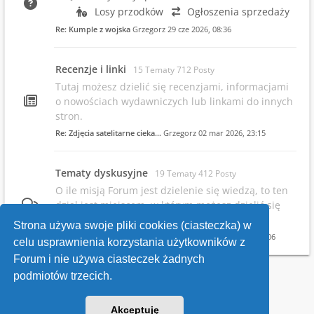
Losy przodków
Ogłoszenia sprzedaży
Re: Kumple z wojska
Grzegorz
29 cze 2026, 08:36
Recenzje i linki
15 Tematy 712 Posty
Tutaj możesz dzielić się recenzjami, informacjami
o nowościach wydawniczych lub linkami do innych
stron.
Re: Zdjęcia satelitarne cieka…
Grzegorz
02 mar 2026, 23:15
Tematy dyskusyjne
19 Tematy 412 Posty
O ile misją Forum jest dzielenie się wiedzą, to ten
dział jest miejscem, w którym możesz dzielić się
swoimi opiniami.
Strona używa swoje pliki cookies (ciasteczka) w
Re: Infowsparcie.net/wria/ pr…
Grzegorz
19 maja 2026, 22:06
celu usprawnienia korzystania użytkowników z
Forum i nie używa ciasteczek żadnych
podmiotów trzecich.
Kontakt
Akceptuję
v118