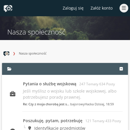
Zaloguj się
Załóż konto
Nasza społeczność
Nasza społeczność
Pytania o służbę wojskową
247 Tematy 634 Posty
Jeśli myślisz o wojsku lub szkole wojskowej, albo
potrzebujesz porady prawnej.
Re: Czy z moja chorobą jest s…
bajorowyHacka
Dzisiaj
, 18:59
Poszukuję, pytam, potrzebuję
121 Tematy 433 Posty
Identyfikacje przedmiotów