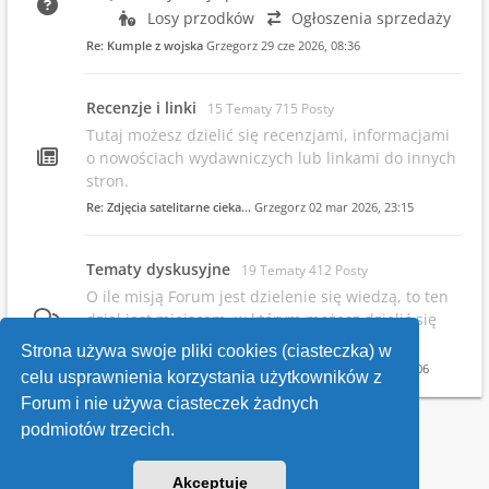
Losy przodków
Ogłoszenia sprzedaży
Re: Kumple z wojska
Grzegorz
29 cze 2026, 08:36
Recenzje i linki
15 Tematy 715 Posty
Tutaj możesz dzielić się recenzjami, informacjami
o nowościach wydawniczych lub linkami do innych
stron.
Re: Zdjęcia satelitarne cieka…
Grzegorz
02 mar 2026, 23:15
Tematy dyskusyjne
19 Tematy 412 Posty
O ile misją Forum jest dzielenie się wiedzą, to ten
dział jest miejscem, w którym możesz dzielić się
swoimi opiniami.
Strona używa swoje pliki cookies (ciasteczka) w
Re: Infowsparcie.net/wria/ pr…
Grzegorz
19 maja 2026, 22:06
celu usprawnienia korzystania użytkowników z
Forum i nie używa ciasteczek żadnych
podmiotów trzecich.
Kontakt
Akceptuję
v118