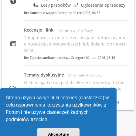
Losy przodków
Ogłoszenia sprzedaży
Re: Kumple z wojska
Grzegorz
29 cze 2026, 08:36
Recenzje i linki
15 Tematy 715 Posty
Tutaj możesz dzielić się recenzjami, informacjami
o nowościach wydawniczych lub linkami do innych
stron.
Re: Zdjęcia satelitarne cieka…
Grzegorz
02 mar 2026, 23:15
Tematy dyskusyjne
19 Tematy 412 Posty
O ile misją Forum jest dzielenie się wiedzą, to ten
dział jest miejscem, w którym możesz dzielić się
swoimi opiniami.
Strona używa swoje pliki cookies (ciasteczka) w
Re: Infowsparcie.net/wria/ pr…
Grzegorz
19 maja 2026, 22:06
celu usprawnienia korzystania użytkowników z
Forum i nie używa ciasteczek żadnych
podmiotów trzecich.
Kontakt
Akceptuję
v118