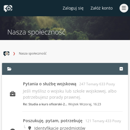
Zaloguj się
Załóż konto
Nasza społeczność
Nasza społeczność
Pytania o służbę wojskową
247 Tematy 633 Posty
Jeśli myślisz o wojsku lub szkole wojskowej, albo
potrzebujesz porady prawnej.
Re: Studia a kurs oficerski-2…
Wojtek
Wczoraj
, 16:23
Poszukuję, pytam, potrzebuję
121 Tematy 433 Posty
Identyfikacje przedmiotów