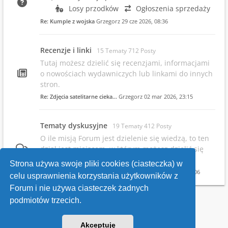
Losy przodków
Ogłoszenia sprzedaży
Re: Kumple z wojska
Grzegorz
29 cze 2026, 08:36
Recenzje i linki
15 Tematy 712 Posty
Tutaj możesz dzielić się recenzjami, informacjami
o nowościach wydawniczych lub linkami do innych
stron.
Re: Zdjęcia satelitarne cieka…
Grzegorz
02 mar 2026, 23:15
Tematy dyskusyjne
19 Tematy 412 Posty
O ile misją Forum jest dzielenie się wiedzą, to ten
dział jest miejscem, w którym możesz dzielić się
swoimi opiniami.
Strona używa swoje pliki cookies (ciasteczka) w
Re: Infowsparcie.net/wria/ pr…
Grzegorz
19 maja 2026, 22:06
celu usprawnienia korzystania użytkowników z
Forum i nie używa ciasteczek żadnych
podmiotów trzecich.
Kontakt
Akceptuję
v118