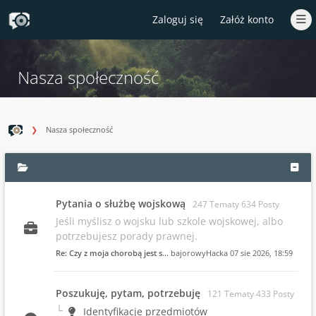
Zaloguj się
Załóż konto
Nasza społeczność
Nasza społeczność
Pytania o służbę wojskową
247 Tematy 634 Posty
Jeśli myślisz o wojsku lub szkole wojskowej, albo
potrzebujesz porady prawnej.
Re: Czy z moja chorobą jest s…
bajorowyHacka
07 sie 2026, 18:59
Poszukuję, pytam, potrzebuję
121 Tematy 433 Posty
Identyfikacje przedmiotów