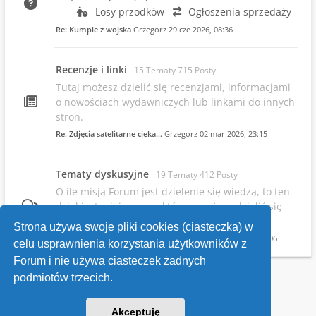
Losy przodków
Ogłoszenia sprzedaży
Re: Kumple z wojska
Grzegorz
29 cze 2026, 08:36
Recenzje i linki
15 Tematy 715 Posty
Tutaj możesz dzielić się recenzjami, informacjami
o nowościach wydawniczych lub linkami do innych
stron.
Re: Zdjęcia satelitarne cieka…
Grzegorz
02 mar 2026, 23:15
Tematy dyskusyjne
19 Tematy 412 Posty
O ile misją Forum jest dzielenie się wiedzą, to ten
dział jest miejscem, w którym możesz dzielić się
swoimi opiniami.
Strona używa swoje pliki cookies (ciasteczka) w
Re: Infowsparcie.net/wria/ pr…
Grzegorz
19 maja 2026, 22:06
celu usprawnienia korzystania użytkowników z
Forum i nie używa ciasteczek żadnych
podmiotów trzecich.
Kontakt
Akceptuję
v118