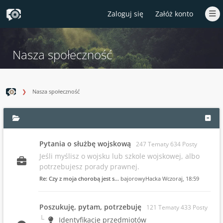
Zaloguj się
Załóż konto
Nasza społeczność
Nasza społeczność
Pytania o służbę wojskową
247 Tematy 634 Posty
Jeśli myślisz o wojsku lub szkole wojskowej, albo
potrzebujesz porady prawnej.
Re: Czy z moja chorobą jest s…
bajorowyHacka
Wczoraj
, 18:59
Poszukuję, pytam, potrzebuję
121 Tematy 433 Posty
Identyfikacje przedmiotów