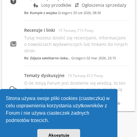
Losy przodków
Ogłoszenia sprzedaży
Re: Kumple z wojska
Grzegorz
29 cze 2026, 08:36
Recenzje i linki
15 Tematy 715 Posty
Tutaj możesz dzielić się recenzjami, informacjami
o nowościach wydawniczych lub linkami do innych
stron.
Re: Zdjęcia satelitarne cieka…
Grzegorz
02 mar 2026, 23:15
Tematy dyskusyjne
19 Tematy 412 Posty
O ile misją Forum jest dzielenie się wiedzą, to ten
dział jest miejscem, w którym możesz dzielić się
swoimi opiniami.
Strona używa swoje pliki cookies (ciasteczka) w
Re: Infowsparcie.net/wria/ pr…
Grzegorz
19 maja 2026, 22:06
celu usprawnienia korzystania użytkowników z
Forum i nie używa ciasteczek żadnych
podmiotów trzecich.
Kontakt
Akceptuję
v118