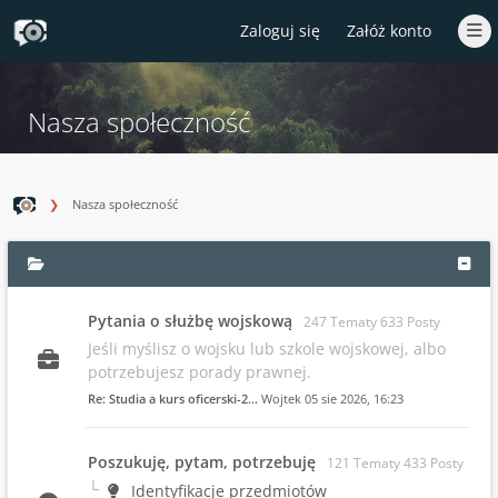
Zaloguj się
Załóż konto
Nasza społeczność
Nasza społeczność
Pytania o służbę wojskową
247 Tematy 633 Posty
Jeśli myślisz o wojsku lub szkole wojskowej, albo
potrzebujesz porady prawnej.
Re: Studia a kurs oficerski-2…
Wojtek
05 sie 2026, 16:23
Poszukuję, pytam, potrzebuję
121 Tematy 433 Posty
Identyfikacje przedmiotów