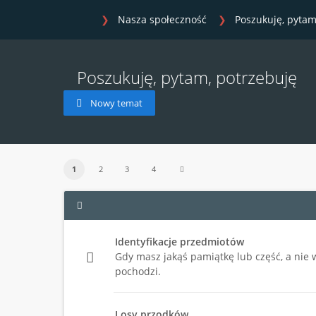
Nasza społeczność
Poszukuję, pytam
Poszukuję, pytam, potrzebuję
Nowy temat
1
2
3
4
Identyfikacje przedmiotów
Gdy masz jakąś pamiątkę lub część, a nie wi
pochodzi.
Losy przodków