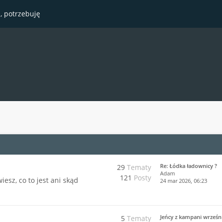
, potrzebuję
Re: Łódka ładownicy ?
29
Tematy
Adam
121
Posty
esz, co to jest ani skąd
24 mar 2026, 06:23
Jeńcy z kampani wrześn
5
Tematy