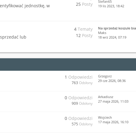
Stefan65
25
Posty
dentyfikować jednostkę, w
19 lis 2023, 18:42
Na sprzedaż koszule bia
4
Tematy
Maks
12
Posty
 sprzedać lub
18 wrz 2024, 07:19
Grzegorz
1
Odpowiedzi
29 cze 2026, 08:36
763
Odsłony
Arkadiusz
0
Odpowiedzi
27 maja 2026, 11:03
909
Odsłony
Wojciech
0
Odpowiedzi
17 maja 2026, 16:10
575
Odsłony