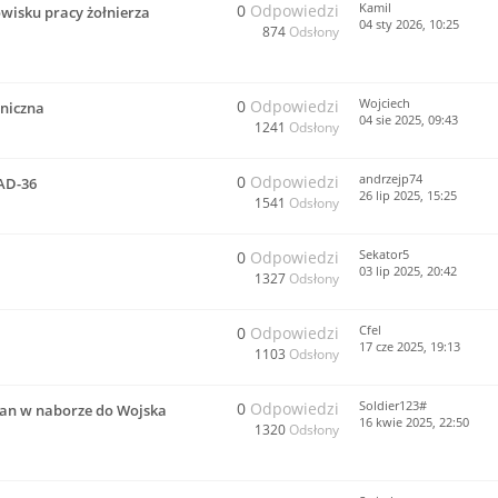
Kamil
0
Odpowiedzi
wisku pracy żołnierza
04 sty 2026, 10:25
874
Odsłony
Wojciech
0
Odpowiedzi
niczna
04 sie 2025, 09:43
1241
Odsłony
andrzejp74
0
Odpowiedzi
AD-36
26 lip 2025, 15:25
1541
Odsłony
Sekator5
0
Odpowiedzi
03 lip 2025, 20:42
1327
Odsłony
Cfel
0
Odpowiedzi
17 cze 2025, 19:13
1103
Odsłony
Soldier123#
0
Odpowiedzi
mian w naborze do Wojska
16 kwie 2025, 22:50
1320
Odsłony