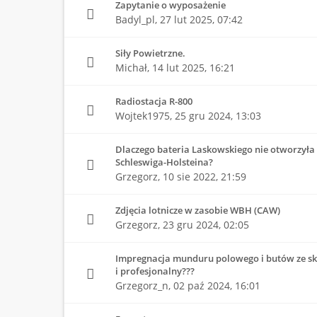
Zapytanie o wyposażenie
Badyl_pl,
27 lut 2025, 07:42
Siły Powietrzne.
Michał,
14 lut 2025, 16:21
Radiostacja R-800
Wojtek1975,
25 gru 2024, 13:03
Dlaczego bateria Laskowskiego nie otworzyła 
Schleswiga-Holsteina?
Grzegorz,
10 sie 2022, 21:59
Zdjęcia lotnicze w zasobie WBH (CAW)
Grzegorz,
23 gru 2024, 02:05
Impregnacja munduru polowego i butów ze skó
i profesjonalny???
Grzegorz_n,
02 paź 2024, 16:01