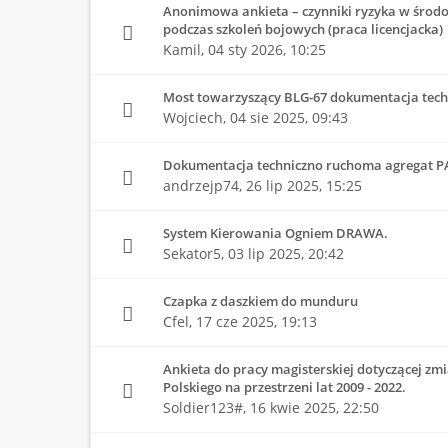
Anonimowa ankieta – czynniki ryzyka w środo
podczas szkoleń bojowych (praca licencjacka)
Kamil,
04 sty 2026, 10:25
Most towarzyszący BLG-67 dokumentacja tech
Wojciech,
04 sie 2025, 09:43
Dokumentacja techniczno ruchoma agregat P
andrzejp74,
26 lip 2025, 15:25
System Kierowania Ogniem DRAWA.
Sekator5,
03 lip 2025, 20:42
Czapka z daszkiem do munduru
Cfel,
17 cze 2025, 19:13
Ankieta do pracy magisterskiej dotyczącej z
Polskiego na przestrzeni lat 2009 - 2022.
Soldier123#,
16 kwie 2025, 22:50