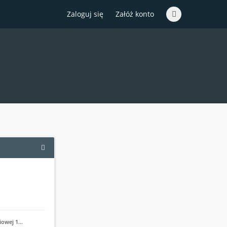
Zaloguj się
Załóż konto
iowej 1…