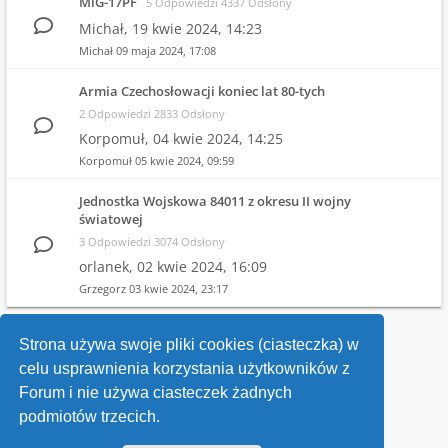
MiG-17PF
5 Odpowiedzi 4337 Odsłony
Michał,
19 kwie 2024, 14:23
Michał
09 maja 2024, 17:08
Armia Czechosłowacji koniec lat 80-tych
2 Odpowiedzi 2833 Odsłony
Korpomuł,
04 kwie 2024, 14:25
Korpomuł
05 kwie 2024, 09:59
Jednostka Wojskowa 84011 z okresu II wojny
światowej
3 Odpowiedzi 3074 Odsłony
orlanek,
02 kwie 2024, 16:09
Grzegorz
03 kwie 2024, 23:17
1
2
3
4
Strona używa swoje pliki cookies (ciasteczka) w
celu usprawnienia korzystania użytkowników z
Wróć do wykazu forów
Forum i nie używa ciasteczek żadnych
podmiotów trzecich.
Kontakt