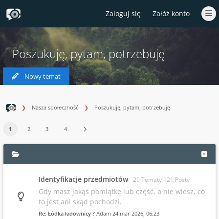
Zaloguj się
Załóż konto
Poszukuję, pytam, potrzebuję
Nowy temat
Nasza społeczność
Poszukuję, pytam, potrzebuję
1
2
3
4
Identyfikacje przedmiotów
29 Tematy 121 Posty
Gdy masz jakąś pamiątkę lub część, a nie wiesz, co
to jest ani skąd pochodzi.
Re: Łódka ładownicy ?
Adam
24 mar 2026, 06:23