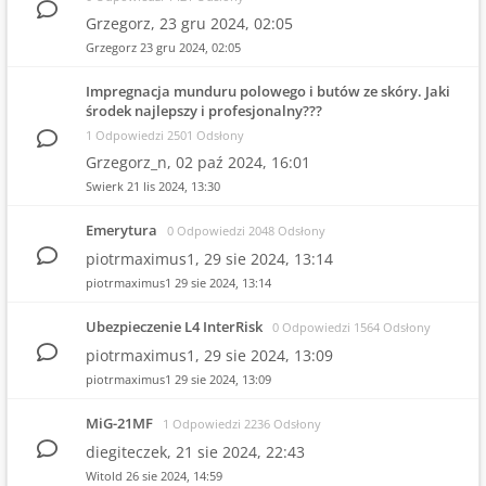
Grzegorz,
23 gru 2024, 02:05
Grzegorz
23 gru 2024, 02:05
Impregnacja munduru polowego i butów ze skóry. Jaki
środek najlepszy i profesjonalny???
1 Odpowiedzi 2501 Odsłony
Grzegorz_n,
02 paź 2024, 16:01
Swierk
21 lis 2024, 13:30
Emerytura
0 Odpowiedzi 2048 Odsłony
piotrmaximus1,
29 sie 2024, 13:14
piotrmaximus1
29 sie 2024, 13:14
Ubezpieczenie L4 InterRisk
0 Odpowiedzi 1564 Odsłony
piotrmaximus1,
29 sie 2024, 13:09
piotrmaximus1
29 sie 2024, 13:09
MiG-21MF
1 Odpowiedzi 2236 Odsłony
diegiteczek,
21 sie 2024, 22:43
Witold
26 sie 2024, 14:59