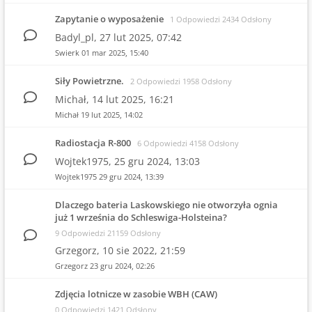
Zapytanie o wyposażenie
1 Odpowiedzi 2434 Odsłony
Badyl_pl,
27 lut 2025, 07:42
Swierk
01 mar 2025, 15:40
Siły Powietrzne.
2 Odpowiedzi 1958 Odsłony
Michał,
14 lut 2025, 16:21
Michał
19 lut 2025, 14:02
Radiostacja R-800
6 Odpowiedzi 4158 Odsłony
Wojtek1975,
25 gru 2024, 13:03
Wojtek1975
29 gru 2024, 13:39
Dlaczego bateria Laskowskiego nie otworzyła ognia
już 1 września do Schleswiga-Holsteina?
9 Odpowiedzi 21159 Odsłony
Grzegorz,
10 sie 2022, 21:59
Grzegorz
23 gru 2024, 02:26
Zdjęcia lotnicze w zasobie WBH (CAW)
0 Odpowiedzi 1421 Odsłony