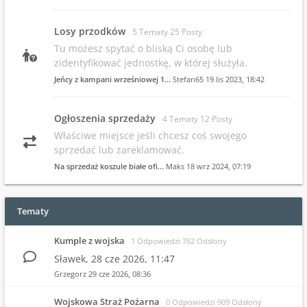
Losy przodków
5 Tematy 25 Posty
Tu możesz spytać o bliską Ci osobę lub
zidentyfikować jednostkę, w której służyła.
Jeńcy z kampani wrześniowej 1…
Stefan65
19 lis 2023, 18:42
Ogłoszenia sprzedaży
4 Tematy 12 Posty
Właściwe miejsce jeśli chcesz coś swojego
sprzedać lub zareklamować.
Na sprzedaż koszule białe ofi…
Maks
18 wrz 2024, 07:19
Tematy
Kumple z wojska
1 Odpowiedzi 762 Odsłony
Sławek,
28 cze 2026, 11:47
Grzegorz
29 cze 2026, 08:36
Wojskowa Straż Pożarna
0 Odpowiedzi 909 Odsłony