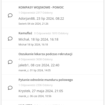
KOMPASY WOJSKOWE - POMOC
1 Odpowiedzi 2317 Odsłony
Adorjan88,
23 lip 2024, 08:22
Swierk
04 sie 2024, 21:26
Kamuflaż
0 Odpowiedzi 1810 Odsłony
Michał,
18 lip 2024, 16:18
Michał
18 lip 2024, 16:18
Oszukanie lekarza podczas rekrutacji
4 Odpowiedzi 3638 Odsłony
jakeb1,
08 cze 2024, 22:40
marek_c.
01 lip 2024, 14:05
Pytanie odnośnie munduru polowego
1 Odpowiedzi 2336 Odsłony
Krystek,
27 maja 2024, 21:05
marek_c.
06 cze 2024, 10:56