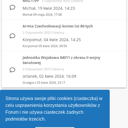
MiG-17PF
5 Odpowiedzi 4335 Odsłony
Michał,
19 kwie 2024, 14:23
Michał
09 maja 2024, 17:08
Armia Czechosłowacji koniec lat 80-tych
2 Odpowiedzi 2832 Odsłony
Korpomuł,
04 kwie 2024, 14:25
Korpomuł
05 kwie 2024, 09:59
Jednostka Wojskowa 84011 z okresu II wojny
światowej
3 Odpowiedzi 3073 Odsłony
orlanek,
02 kwie 2024, 16:09
Grzegorz
03 kwie 2024, 23:17
1
2
3
4
Strona używa swoje pliki cookies (ciasteczka) w
celu usprawnienia korzystania użytkowników z
Wróć do wykazu forów
Forum i nie używa ciasteczek żadnych
podmiotów trzecich.
Kontakt