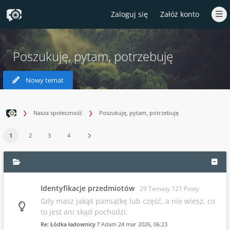
Zaloguj się
Załóż konto
Poszukuję, pytam, potrzebuję
Nowy temat
Nasza społeczność
Poszukuję, pytam, potrzebuję
1
2
3
4
Identyfikacje przedmiotów
29 Tematy 121 Posty
Gdy masz jakąś pamiątkę lub część, a nie wiesz, co
to jest ani skąd pochodzi.
Re: Łódka ładownicy ?
Adam
24 mar 2026, 06:23