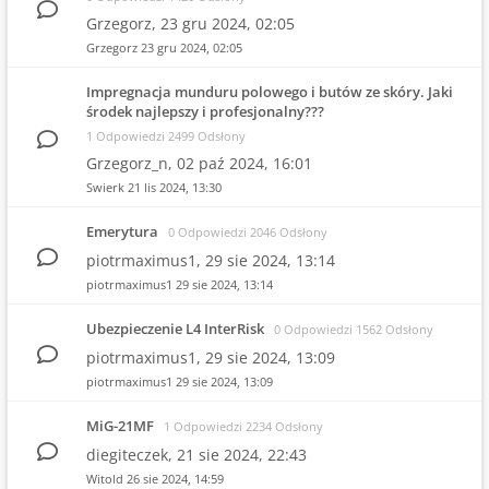
Grzegorz,
23 gru 2024, 02:05
Grzegorz
23 gru 2024, 02:05
Impregnacja munduru polowego i butów ze skóry. Jaki
środek najlepszy i profesjonalny???
1 Odpowiedzi 2499 Odsłony
Grzegorz_n,
02 paź 2024, 16:01
Swierk
21 lis 2024, 13:30
Emerytura
0 Odpowiedzi 2046 Odsłony
piotrmaximus1,
29 sie 2024, 13:14
piotrmaximus1
29 sie 2024, 13:14
Ubezpieczenie L4 InterRisk
0 Odpowiedzi 1562 Odsłony
piotrmaximus1,
29 sie 2024, 13:09
piotrmaximus1
29 sie 2024, 13:09
MiG-21MF
1 Odpowiedzi 2234 Odsłony
diegiteczek,
21 sie 2024, 22:43
Witold
26 sie 2024, 14:59