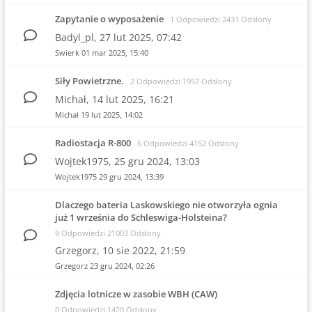
Zapytanie o wyposażenie
1 Odpowiedzi 2431 Odsłony
Badyl_pl,
27 lut 2025, 07:42
Swierk
01 mar 2025, 15:40
Siły Powietrzne.
2 Odpowiedzi 1957 Odsłony
Michał,
14 lut 2025, 16:21
Michał
19 lut 2025, 14:02
Radiostacja R-800
6 Odpowiedzi 4152 Odsłony
Wojtek1975,
25 gru 2024, 13:03
Wojtek1975
29 gru 2024, 13:39
Dlaczego bateria Laskowskiego nie otworzyła ognia
już 1 września do Schleswiga-Holsteina?
9 Odpowiedzi 21003 Odsłony
Grzegorz,
10 sie 2022, 21:59
Grzegorz
23 gru 2024, 02:26
Zdjęcia lotnicze w zasobie WBH (CAW)
0 Odpowiedzi 1420 Odsłony