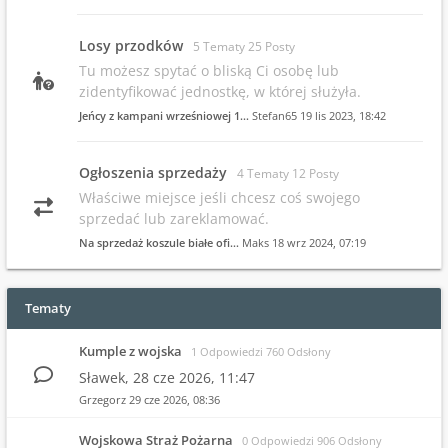
Losy przodków
5 Tematy 25 Posty
Tu możesz spytać o bliską Ci osobę lub
zidentyfikować jednostkę, w której służyła.
Jeńcy z kampani wrześniowej 1…
Stefan65
19 lis 2023, 18:42
Ogłoszenia sprzedaży
4 Tematy 12 Posty
Właściwe miejsce jeśli chcesz coś swojego
sprzedać lub zareklamować.
Na sprzedaż koszule białe ofi…
Maks
18 wrz 2024, 07:19
Tematy
Kumple z wojska
1 Odpowiedzi 760 Odsłony
Sławek,
28 cze 2026, 11:47
Grzegorz
29 cze 2026, 08:36
Wojskowa Straż Pożarna
0 Odpowiedzi 906 Odsłony