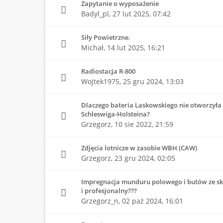
Zapytanie o wyposażenie
Badyl_pl,
27 lut 2025, 07:42
Siły Powietrzne.
Michał,
14 lut 2025, 16:21
Radiostacja R-800
Wojtek1975,
25 gru 2024, 13:03
Dlaczego bateria Laskowskiego nie otworzyła 
Schleswiga-Holsteina?
Grzegorz,
10 sie 2022, 21:59
Zdjęcia lotnicze w zasobie WBH (CAW)
Grzegorz,
23 gru 2024, 02:05
Impregnacja munduru polowego i butów ze skó
i profesjonalny???
Grzegorz_n,
02 paź 2024, 16:01