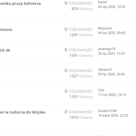
Kamil
0
Odpowiedzi
wisku pracy żołnierza
04 sty 2026, 10:25
874
Odsłony
Wojciech
0
Odpowiedzi
niczna
04 sie 2025, 09:43
1241
Odsłony
andrzejp74
0
Odpowiedzi
AD-36
26 lip 2025, 15:25
1541
Odsłony
Sekator5
0
Odpowiedzi
03 lip 2025, 20:42
1327
Odsłony
Cfel
0
Odpowiedzi
17 cze 2025, 19:13
1101
Odsłony
Soldier123#
0
Odpowiedzi
mian w naborze do Wojska
16 kwie 2025, 22:50
1316
Odsłony