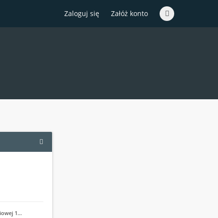
Zaloguj się
Załóż konto
iowej 1…