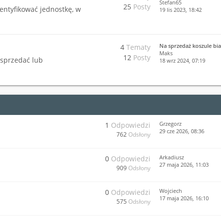
Stefan65
25
Posty
dentyfikować jednostkę, w
19 lis 2023, 18:42
Na sprzedaż koszule bia
4
Tematy
Maks
12
Posty
 sprzedać lub
18 wrz 2024, 07:19
Grzegorz
1
Odpowiedzi
29 cze 2026, 08:36
762
Odsłony
Arkadiusz
0
Odpowiedzi
27 maja 2026, 11:03
909
Odsłony
Wojciech
0
Odpowiedzi
17 maja 2026, 16:10
575
Odsłony