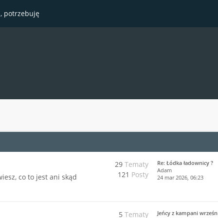
, potrzebuję
Re: Łódka ładownicy ?
29
Tematy
Adam
121
Posty
esz, co to jest ani skąd
24 mar 2026, 06:23
Jeńcy z kampani wrześn
5
Tematy