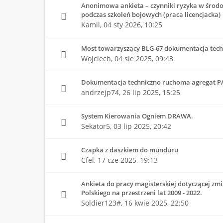
Anonimowa ankieta – czynniki ryzyka w środo
podczas szkoleń bojowych (praca licencjacka)
Kamil,
04 sty 2026, 10:25
Most towarzyszący BLG-67 dokumentacja tech
Wojciech,
04 sie 2025, 09:43
Dokumentacja techniczno ruchoma agregat P
andrzejp74,
26 lip 2025, 15:25
System Kierowania Ogniem DRAWA.
Sekator5,
03 lip 2025, 20:42
Czapka z daszkiem do munduru
Cfel,
17 cze 2025, 19:13
Ankieta do pracy magisterskiej dotyczącej z
Polskiego na przestrzeni lat 2009 - 2022.
Soldier123#,
16 kwie 2025, 22:50