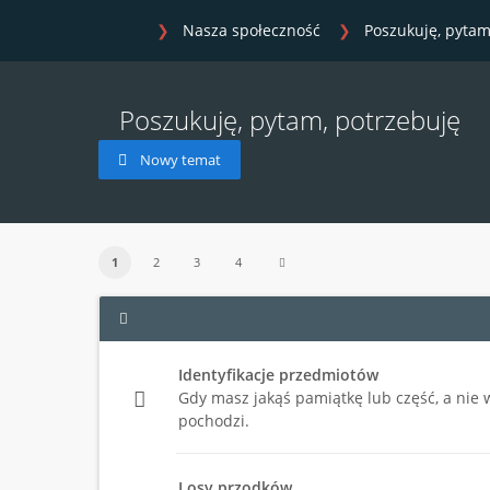
Nasza społeczność
Poszukuję, pytam
Poszukuję, pytam, potrzebuję
Nowy temat
1
2
3
4
Identyfikacje przedmiotów
Gdy masz jakąś pamiątkę lub część, a nie wi
pochodzi.
Losy przodków