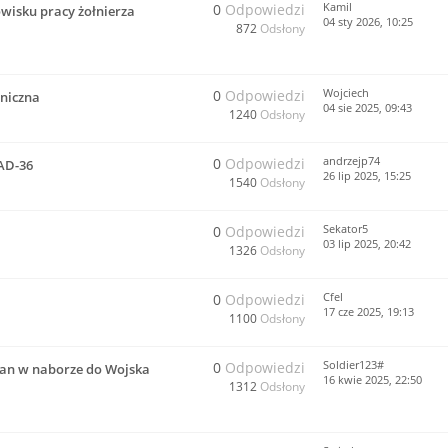
Kamil
0
Odpowiedzi
wisku pracy żołnierza
04 sty 2026, 10:25
872
Odsłony
Wojciech
0
Odpowiedzi
niczna
04 sie 2025, 09:43
1240
Odsłony
andrzejp74
0
Odpowiedzi
AD-36
26 lip 2025, 15:25
1540
Odsłony
Sekator5
0
Odpowiedzi
03 lip 2025, 20:42
1326
Odsłony
Cfel
0
Odpowiedzi
17 cze 2025, 19:13
1100
Odsłony
Soldier123#
0
Odpowiedzi
mian w naborze do Wojska
16 kwie 2025, 22:50
1312
Odsłony