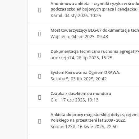
Anonimowa ankieta – czynniki ryzyka w środo
podczas szkoleń bojowych (praca licencjacka)
Kamil,
04 sty 2026, 10:25
Most towarzyszący BLG-67 dokumentacja tech
Wojciech,
04 sie 2025, 09:43
Dokumentacja techniczno ruchoma agregat P
andrzejp74,
26 lip 2025, 15:25
System Kierowania Ogniem DRAWA.
Sekator5,
03 lip 2025, 20:42
Czapka z daszkiem do munduru
Cfel,
17 cze 2025, 19:13
Ankieta do pracy magisterskiej dotyczącej z
Polskiego na przestrzeni lat 2009 - 2022.
Soldier123#,
16 kwie 2025, 22:50