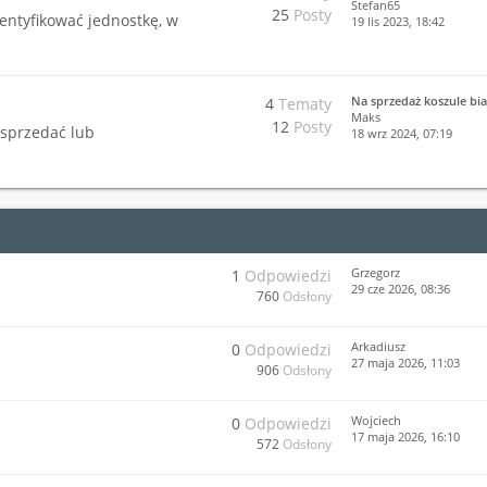
Stefan65
25
Posty
dentyfikować jednostkę, w
19 lis 2023, 18:42
Na sprzedaż koszule bia
4
Tematy
Maks
12
Posty
 sprzedać lub
18 wrz 2024, 07:19
Grzegorz
1
Odpowiedzi
29 cze 2026, 08:36
760
Odsłony
Arkadiusz
0
Odpowiedzi
27 maja 2026, 11:03
906
Odsłony
Wojciech
0
Odpowiedzi
17 maja 2026, 16:10
572
Odsłony