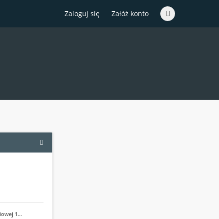
Zaloguj się
Załóż konto
iowej 1…