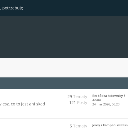
, potrzebuję
Re: Łódka ładownicy ?
29
Tematy
Adam
121
Posty
esz, co to jest ani skąd
24 mar 2026, 06:23
Jeńcy z kampani wrześn
5
Tematy