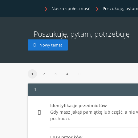
Nasza społeczność
Poszukuję, pytam
Poszukuję, pytam, potrzebuję
Nowy temat
1
2
3
4
Identyfikacje przedmiotów
Gdy masz jakąś pamiątkę lub część, a nie wi
pochodzi.
Losy przodków