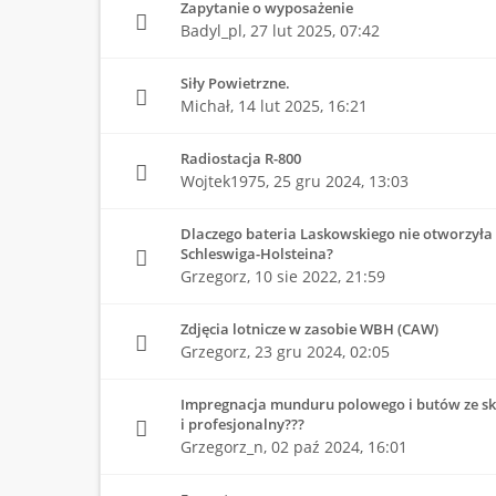
Zapytanie o wyposażenie
Badyl_pl,
27 lut 2025, 07:42
Siły Powietrzne.
Michał,
14 lut 2025, 16:21
Radiostacja R-800
Wojtek1975,
25 gru 2024, 13:03
Dlaczego bateria Laskowskiego nie otworzyła 
Schleswiga-Holsteina?
Grzegorz,
10 sie 2022, 21:59
Zdjęcia lotnicze w zasobie WBH (CAW)
Grzegorz,
23 gru 2024, 02:05
Impregnacja munduru polowego i butów ze skó
i profesjonalny???
Grzegorz_n,
02 paź 2024, 16:01