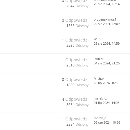
0
Odpowiedzi
29 sie 2024, 13:14
2047
Odsłony
piotrmaximus1
0
Odpowiedzi
29 sie 2024, 13:09
1563
Odsłony
Witold
1
Odpowiedzi
26 sie 2024, 14:59
2235
Odsłony
Swierk
1
Odpowiedzi
04 sie 2024, 21:26
2316
Odsłony
Michał
0
Odpowiedzi
18 lip 2024, 16:18
1809
Odsłony
marek_c.
4
Odpowiedzi
01 lip 2024, 14:05
3634
Odsłony
marek_c.
1
Odpowiedzi
06 cze 2024, 10:56
2334
Odsłony