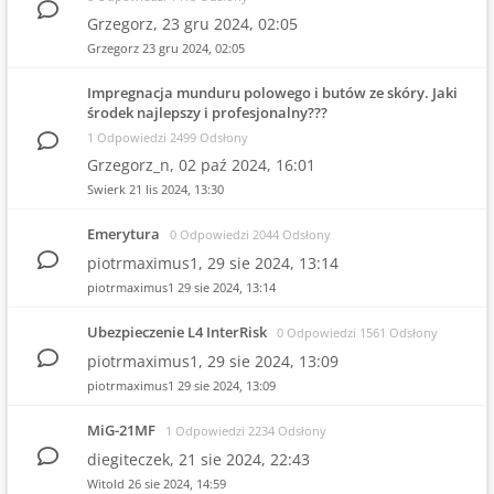
Grzegorz,
23 gru 2024, 02:05
Grzegorz
23 gru 2024, 02:05
Impregnacja munduru polowego i butów ze skóry. Jaki
środek najlepszy i profesjonalny???
1 Odpowiedzi 2499 Odsłony
Grzegorz_n,
02 paź 2024, 16:01
Swierk
21 lis 2024, 13:30
Emerytura
0 Odpowiedzi 2044 Odsłony
piotrmaximus1,
29 sie 2024, 13:14
piotrmaximus1
29 sie 2024, 13:14
Ubezpieczenie L4 InterRisk
0 Odpowiedzi 1561 Odsłony
piotrmaximus1,
29 sie 2024, 13:09
piotrmaximus1
29 sie 2024, 13:09
MiG-21MF
1 Odpowiedzi 2234 Odsłony
diegiteczek,
21 sie 2024, 22:43
Witold
26 sie 2024, 14:59