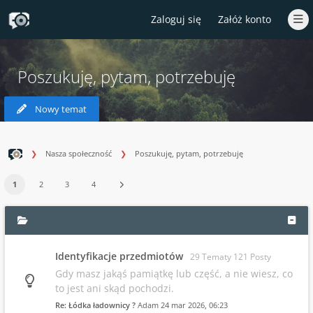
Zaloguj się
Załóż konto
Poszukuję, pytam, potrzebuję
Nowy temat
Nasza społeczność
Poszukuję, pytam, potrzebuję
1
2
3
4
Identyfikacje przedmiotów
29 Tematy 121 Posty
Gdy masz jakąś pamiątkę lub część, a nie wiesz, co
to jest ani skąd pochodzi.
Re: Łódka ładownicy ?
Adam
24 mar 2026, 06:23