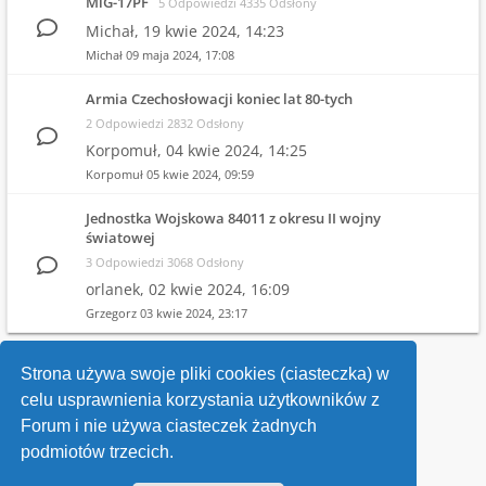
MiG-17PF
5 Odpowiedzi 4335 Odsłony
Michał,
19 kwie 2024, 14:23
Michał
09 maja 2024, 17:08
Armia Czechosłowacji koniec lat 80-tych
2 Odpowiedzi 2832 Odsłony
Korpomuł,
04 kwie 2024, 14:25
Korpomuł
05 kwie 2024, 09:59
Jednostka Wojskowa 84011 z okresu II wojny
światowej
3 Odpowiedzi 3068 Odsłony
orlanek,
02 kwie 2024, 16:09
Grzegorz
03 kwie 2024, 23:17
1
2
3
4
Strona używa swoje pliki cookies (ciasteczka) w
celu usprawnienia korzystania użytkowników z
Wróć do wykazu forów
Forum i nie używa ciasteczek żadnych
podmiotów trzecich.
Kontakt