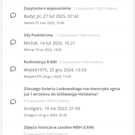
Zapytanie o wyposażenie
1 Odpowiedzi 2425 Odsłony
Badyl_pl,
27 lut 2025, 07:42
Swierk
01 mar 2025, 15:40
Siły Powietrzne.
2 Odpowiedzi 1956 Odsłony
Michał,
14 lut 2025, 16:21
Michał
19 lut 2025, 14:02
Radiostacja R-800
6 Odpowiedzi 4150 Odsłony
Wojtek1975,
25 gru 2024, 13:03
Wojtek1975
29 gru 2024, 13:39
Dlaczego bateria Laskowskiego nie otworzyła ognia
już 1 września do Schleswiga-Holsteina?
9 Odpowiedzi 20879 Odsłony
Grzegorz,
10 sie 2022, 21:59
Grzegorz
23 gru 2024, 02:26
Zdjęcia lotnicze w zasobie WBH (CAW)
0 Odpowiedzi 1418 Odsłony